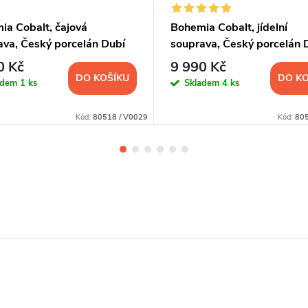
ia Cobalt, čajová
Bohemia Cobalt, jídelní
ava, Český porcelán Dubí
souprava, Český porcelán 
0 Kč
9 990 Kč
DO KOŠÍKU
DO KO
adem
1 ks
Skladem
4 ks
Kód:
80518 / V0029
Kód:
805