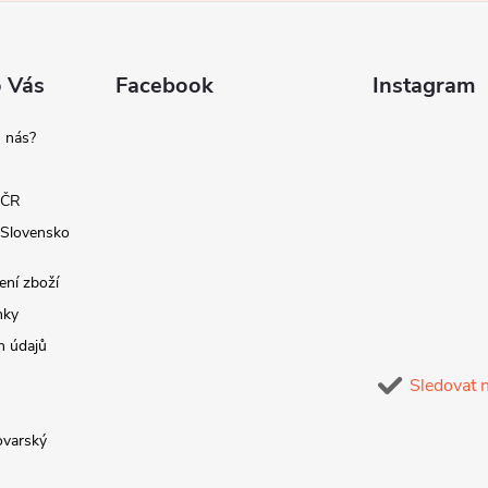
o Vás
Facebook
Instagram
 nás?
 ČR
 Slovensko
ení zboží
nky
h údajů
Sledovat 
lovarský