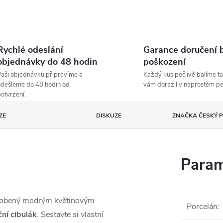
Rychlé odeslání
Garance doručení 
objednávky do 48 hodin
poškození
aši objednávku připravíme a
Každý kus pečlivě balíme ta
dešleme do 48 hodin od
vám dorazil v naprostém p
otvrzení.
ZE
DISKUZE
ZNAČKA
ČESKÝ P
Param
zdobený modrým květinovým
Porcelán
:
ční cibulák
. Sestavte si vlastní