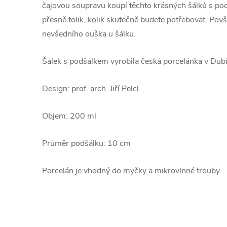
čajovou soupravu koupí těchto krásných šálků s podš
přesně tolik, kolik skutečně budete potřebovat. Pov
nevšedního ouška u šálku.
Šálek s podšálkem vyrobila česká porcelánka v Dubí
Design: prof. arch. Jiří Pelcl
Objem: 200 ml
Průměr podšálku: 10 cm
Porcelán je vhodný do myčky a mikrovlnné trouby.