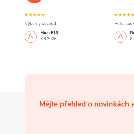
Výborný obchod
Velká spok
MackF13
Ra
8.8.2026
8.
Z
Mějte přehled o novinkách
á
p