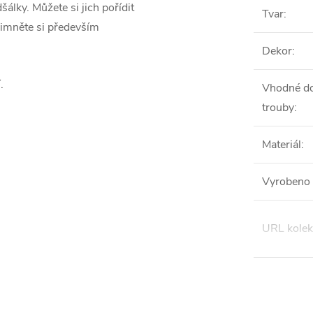
álky. Můžete si jich pořídit
Tvar
:
šimněte si především
Dekor
:
.
Vhodné do
trouby
:
Materiál
:
Vyrobeno 
URL kolek