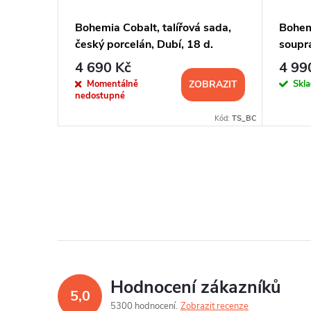
 kávová,
Bohemia Cobalt, talířová sada,
Bohem
český porcelán, Dubí, 18 d.
soupr
4 690 Kč
4 99
KOŠÍKU
Momentálně
Skl
ZOBRAZIT
nedostupné
:
80512/V0025
Kód:
TS_BC
Hodnocení zákazníků
5,0
5300 hodnocení
Zobrazit recenze