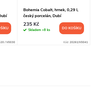
Bohemia Cobalt, hrnek, 0,29 l,
Bohemia 
Dubí
český porcelán, Dubí
cm, čes
235 Kč
399 K
ŠÍKU
DO KOŠÍKU
Skladem
>8 ks
Sklad
20 / V0030
Kód:
20261/V0041