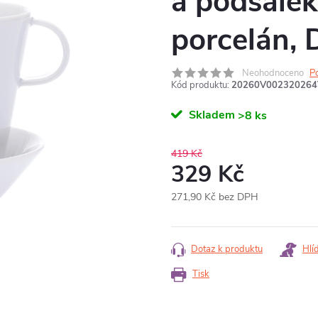
a podšálek
porcelán, 
Neohodnoceno
P
Kód produktu:
20260V002320264
Skladem
>8 ks
419 Kč
329 Kč
271,90 Kč bez DPH
Měrná
cena:
Dotaz k produktu
Hlí
Tisk