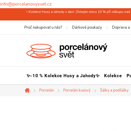
info@porcelanovysvet.cz
Přejít
✨Kolekce Husy a Jahody v akci: Získejte slevu 10 % při nákupu nad 
na
Proč nakupovat u nás?
Dárkové poukazy
Doprava a 
obsah
✨-10 % Kolekce Husy a Jahody✨
Kolekce
P
Porcelán
Porcelán kusový
Šálky a podšálky
Domů