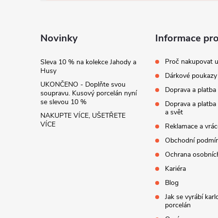
a
t
Novinky
Informace pr
í
Proč nakupovat u
Sleva 10 % na kolekce Jahody a
Husy
Dárkové poukazy
UKONČENO - Doplňte svou
Doprava a platba
soupravu. Kusový porcelán nyní
se slevou 10 %
Doprava a platba
a svět
NAKUPTE VÍCE, UŠETŘETE
VÍCE
Reklamace a vrác
Obchodní podmí
Ochrana osobníc
Kariéra
Blog
Jak se vyrábí kar
porcelán