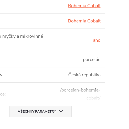
Bohemia Cobalt
Bohemia Cobalt
 myčky a mikrovlnné
ano
porcelán
v
:
Česká republika
/porcelan-bohemia-
ce
:
cobalt/
VŠECHNY PARAMETRY