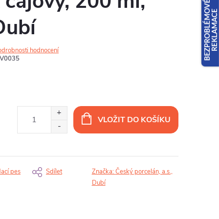
 čajový, 200 ml,
Dubí
odrobnosti hodnocení
V0035
VLOŽIT DO KOŠÍKU
dací pes
Sdílet
Značka:
Český porcelán, a.s.,
Dubí