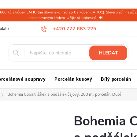
600 Kč s kódem JAHU (na Slovensko nad 25 € s kódem JAHU1). Sleva platí i na již zl
nebo slevovým kódem. Užijte si stolování...🍽️
+420 777 683 225
platba ČR
Doprava a platba Slovensko a svět
Reklamace a vrácení
HLEDAT
orcelánové soupravy
Porcelán kusový
Bílý porcelán
Bohemia Cobalt, šálek a podšálek čajový, 200 ml, porcelán, Dubí
Bohemia Co