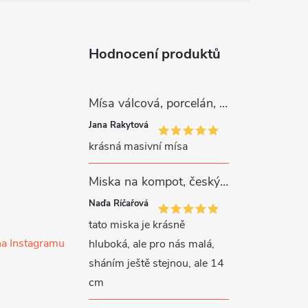
Hodnocení produktů
Mísa válcová, porcelán, růžové kytičky, 26 cm, G. Benedikt
Jana Rakytová
krásná masivní mísa
Miska na kompot, český porcelán, Rona, 12,5 cm, bílý, G. Benedikt
Naďa Říčařová
tato miska je krásně
na Instagramu
hluboká, ale pro nás malá,
sháním ještě stejnou, ale 14
cm