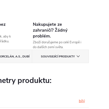
bez
Nakupujete ze
zahraničí? Žádný
problém.
k, aby k
ořádku.
Zboží doručujeme po celé Evropě i
do dalších zemí světa.
ORCELÁN, A.S., DUBÍ
SOUVISEJÍCÍ PRODUKTY
etry produktu:
bílý