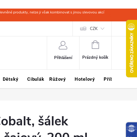
evněné produkty, nelze ji však kombinovat s jinou slevovou akcí
 zboží
Obchodní podmínky
Ochrana osobních údajů
CZK
Kariéra
NÁKUPNÍ
KOŠÍK
Prázdný košík
Přihlášení
Dětský
Cibulák
Růžový
Hotelový
Příbory
Sklo
balt, šálek