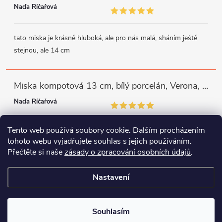
Naďa Říčařová
tato miska je krásně hluboká, ale pro nás malá, sháním ještě
stejnou, ale 14 cm
Miska kompotová 13 cm, bílý porcelán, Verona, G. Benedikt
Naďa Říčařová
Tento web používá soubory cookie. Dalším procházením
miska je trochu mělká, ale využiji
tohoto webu vyjadřujete souhlas s jejich používáním.
Přečtěte si naše
zásady o zpracování osobních údajů
.
Instagram
Facebook
WhatsApp
Nastavení
Copyright 2026
Porcelánový svět
. Všechna práva vyhrazena.
Souhlasím
Vytvořil Shoptet