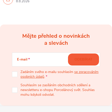
8.8.2026
Mějte přehled o novinkách
Z
a slevách
á
E-mail
ODEBÍRAT
p
Zadáním svého e-mailu souhlasím
se zpracováním
osobních údajů
.
a
Souhlasím se zasíláním obchodních sdělení a
newsletteru e-shopu Porcelánový svět. Souhlas
t
mohu kdykoli odvolat.
í