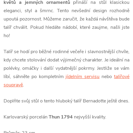
květů a jemných ornamentů
přináší na stůl klasickou
eleganci, styl a šmrnc. Tento nevšední design rozhodně
upoutá pozornost. Můžeme zaručit, že každá návštěva bude
talíř chválit. Pokud hledáte nádobí, které zaujme, našli jste
ho!
Talíř se hodí pro běžné rodinné večeře i slavnostnější chvíle,
kdy chcete stolování dodat výjimečný charakter. Je ideální na
polévky, omáčky i další vydatnější pokrmy. Jestliže se vám
líbí, sáhněte po kompletním
jídelním servisu
nebo
talířové
soupravě
.
Doplňte svůj stůl o tento hluboký talíř Bernadotte ještě dnes.
Karlovarský porcelán
Thun 1794
nejvyšší kvality.