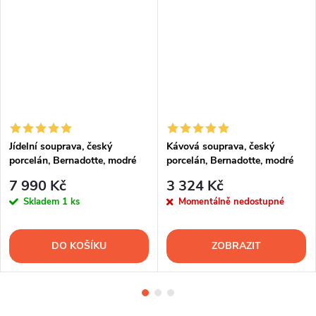
Jídelní souprava, český
Kávová souprava, český
porcelán, Bernadotte, modré
porcelán, Bernadotte, modré
květy, 25 d., Thun 1794
květy, 15 d., Thun 1794
7 990 Kč
3 324 Kč
Skladem
1 ks
Momentálně nedostupné
DO KOŠÍKU
ZOBRAZIT