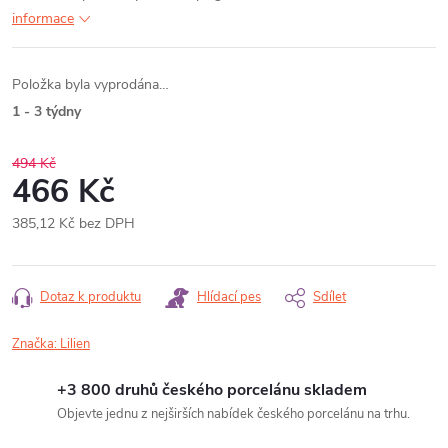
informace
Položka byla vyprodána…
1 - 3 týdny
494 Kč
466 Kč
385,12 Kč bez DPH
Měrná
cena:
Dotaz k produktu
Hlídací pes
Sdílet
Značka:
Lilien
+3 800 druhů českého porcelánu skladem
Objevte jednu z nejširších nabídek českého porcelánu na trhu.