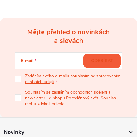
Mějte přehled o novinkách
Z
a slevách
á
E-mail
ODEBÍRAT
p
Zadáním svého e-mailu souhlasím
se zpracováním
osobních údajů
.
a
Souhlasím se zasíláním obchodních sdělení a
newsletteru e-shopu Porcelánový svět. Souhlas
t
mohu kdykoli odvolat.
í
Novinky