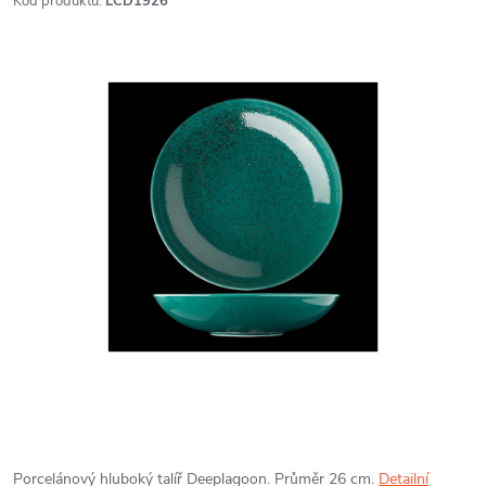
Kód produktu:
LCD1926
Porcelánový hluboký talíř Deeplagoon. Průměr 26 cm.
Detailní