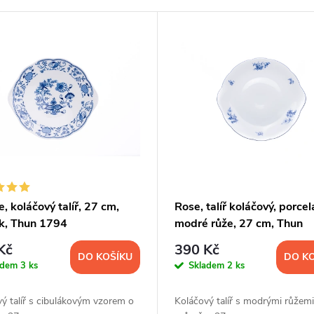
e, koláčový talíř, 27 cm,
Rose, talíř koláčový, porcel
ák, Thun 1794
modré růže, 27 cm, Thun
Kč
390 Kč
DO KOŠÍKU
DO K
adem
3 ks
Skladem
2 ks
ý talíř s cibulákovým vzorem o
Koláčový talíř s modrými růžemi