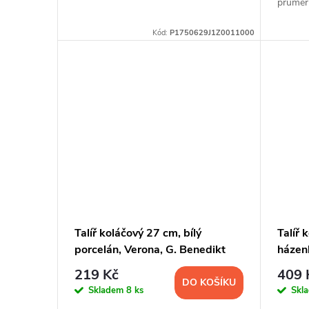
průměr
u
Kód:
P1750629J1Z0011000
k
t
ů
Talíř koláčový 27 cm, bílý
Talíř 
porcelán, Verona, G. Benedikt
házen
prouž
219 Kč
409 
DO KOŠÍKU
Skladem
8 ks
Skl