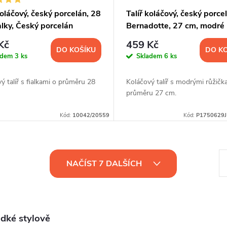
koláčový, český porcelán, 28
Talíř koláčový, český porce
alky, Český porcelán
Bernadotte, 27 cm, modré
růžičky, Thun
Kč
459 Kč
DO KOŠÍKU
DO K
adem
3 ks
Skladem
6 ks
ý talíř s fialkami o průměru 28
Koláčový talíř s modrými růžičk
průměru 27 cm.
Kód:
10042/20559
Kód:
P1750629
S
NAČÍST 7 DALŠÍCH
t
r
á
adké stylově
n