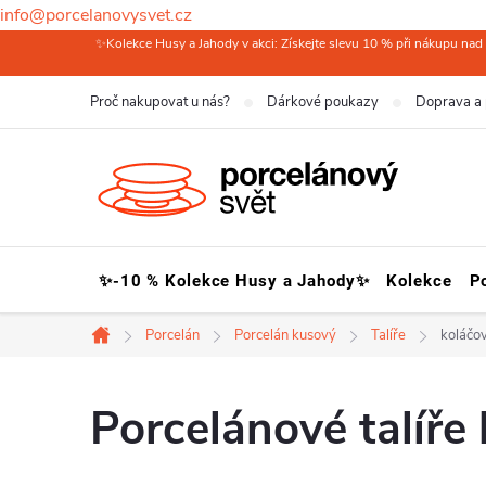
info@porcelanovysvet.cz
Přejít
✨Kolekce Husy a Jahody v akci: Získejte slevu 10 % při nákupu nad 
na
Proč nakupovat u nás?
Dárkové poukazy
Doprava a 
obsah
✨-10 % Kolekce Husy a Jahody✨
Kolekce
P
Porcelán
Porcelán kusový
Talíře
koláčo
Domů
Porcelánové talíře