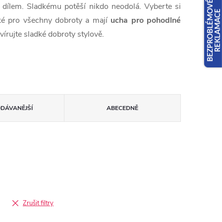
dílem. Sladkému potěší nikdo neodolá. Vyberte si
lké pro všechny dobroty a mají
ucha pro pohodlné
vírujte sladké dobroty stylově.
ODÁVANĚJŠÍ
ABECEDNĚ
Zrušit filtry