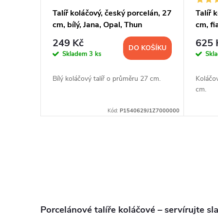
Talíř koláčový, český porcelán, 27
Talíř 
cm, bílý, Jana, Opal, Thun
cm, fi
249 Kč
625 
DO KOŠÍKU
Skladem
3 ks
Skl
Bílý koláčový talíř o průměru 27 cm.
Koláčov
cm.
Kód:
P1540629J1Z7000000
O
v
l
á
Porcelánové talíře koláčové – servírujte sl