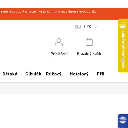
evněné produkty, nelze ji však kombinovat s jinou slevovou akcí
 zboží
Obchodní podmínky
Ochrana osobních údajů
CZK
Kariéra
NÁKUPNÍ
KOŠÍK
Prázdný košík
Přihlášení
Dětský
Cibulák
Růžový
Hotelový
Příbory
Sklo