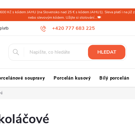
600 Kč s kódem JAHU (na Slovensko nad 25 € s kódem JAHU1). Sleva platí i na již zl
nebo slevovým kódem. Užijte si stolování...🍽️
+420 777 683 225
platba ČR
Doprava a platba Slovensko a svět
Reklamace a vrácení
HLEDAT
orcelánové soupravy
Porcelán kusový
Bílý porcelán
vé
 koláčové