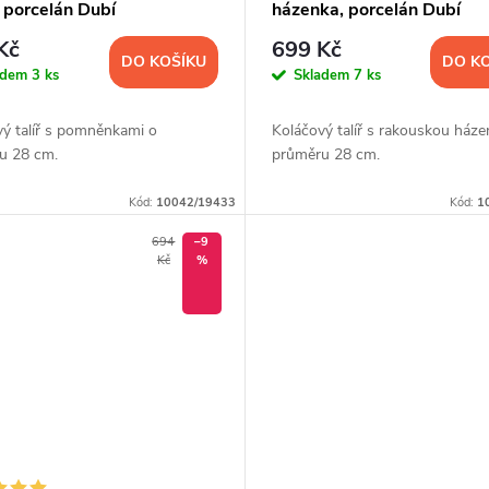
 porcelán Dubí
házenka, porcelán Dubí
Kč
699 Kč
DO KOŠÍKU
DO K
adem
3 ks
Skladem
7 ks
vý talíř s pomněnkami o
Koláčový talíř s rakouskou ház
u 28 cm.
průměru 28 cm.
Kód:
10042/19433
Kód:
1
694
–9
Kč
%