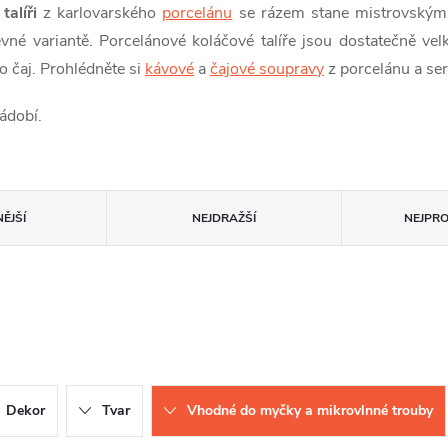
alíři
z karlovarského
porcelánu
se rázem stane mistrovským 
vné variantě. Porcelánové koláčové talíře jsou dostatečně ve
 čaj. Prohlédněte si
kávové
a
čajové soupravy
z porcelánu a ser
ádobí.
ĚJŠÍ
NEJDRAŽŠÍ
NEJPR
Dekor
Tvar
Vhodné do myčky a mikrovlnné trouby