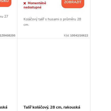
OŠÍKU
ZOBRAZIT
Momentálně
nedostupné
ěru 27
Koláčový talíř s husami o průměru 28
cm.
J1Z8408200
Kód:
10042/16622
uská
Talíř koláčový, 28 cm, rakouská