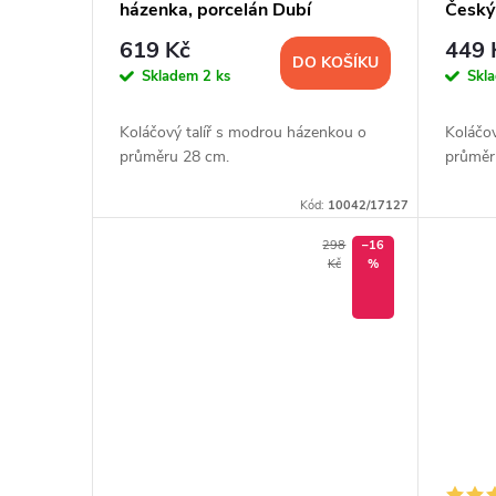
házenka, porcelán Dubí
Český
619 Kč
449 
DO KOŠÍKU
Skladem
2 ks
Skl
Koláčový talíř s modrou házenkou o
Koláčo
průměru 28 cm.
průměr
Kód:
10042/17127
298
–16
Kč
%