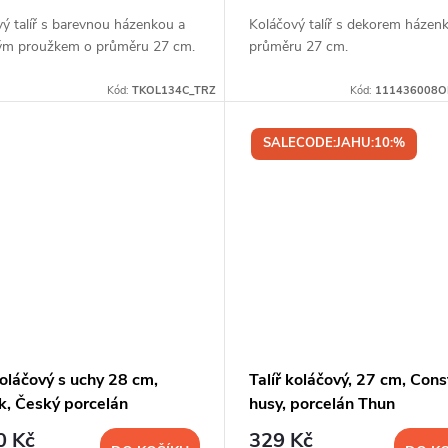
ý talíř s barevnou házenkou a
Koláčový talíř s dekorem házen
ým proužkem o průměru 27 cm.
průměru 27 cm.
Kód:
TKOL134C_TRZ
Kód:
111436008O
SALECODE:JAHU:10:%
koláčový s uchy 28 cm,
Talíř koláčový, 27 cm, Cons
k, Český porcelán
husy, porcelán Thun
0 Kč
329 Kč