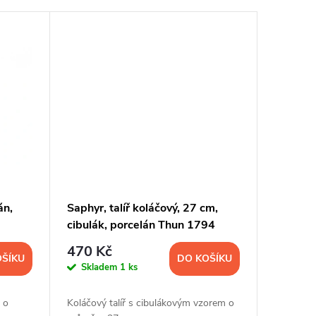
án,
Saphyr, talíř koláčový, 27 cm,
cibulák, porcelán Thun 1794
470 Kč
OŠÍKU
DO KOŠÍKU
Skladem
1 ks
 o
Koláčový talíř s cibulákovým vzorem o