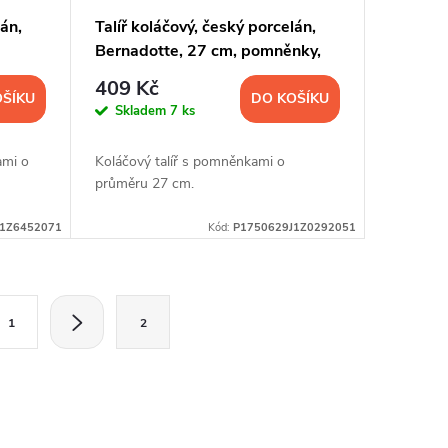
lán,
Talíř koláčový, český porcelán,
Bernadotte, 27 cm, pomněnky,
Thun
409 Kč
OŠÍKU
DO KOŠÍKU
Skladem
7 ks
ami o
Koláčový talíř s pomněnkami o
průměru 27 cm.
J1Z6452071
Kód:
P1750629J1Z0292051
1
2