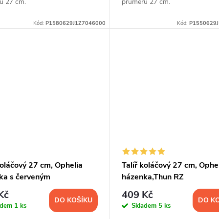
u 27 cm.
průměru 27 cm.
Kód:
P1580629J1Z7046000
Kód:
P1550629
koláčový 27 cm, Ophelia
Talíř koláčový 27 cm, Ophe
ka s červeným
házenka,Thun RZ
kem,Thun RZ
Kč
409 Kč
DO KOŠÍKU
DO K
adem
1 ks
Skladem
5 ks