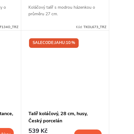
ky o
Koláčový talíř s modrou házenkou o
průměru 27 cm.
F134O_TRZ
Kód:
TKOL673_TRZ
SALECODE:JAHU:10:%
tance,
Talíř koláčový, 28 cm, husy,
Český porcelán
539 Kč