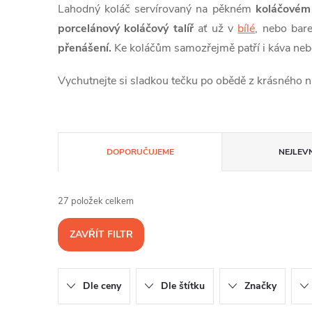
Lahodný koláč servírovaný na pěkném
koláčovém t
porcelánový koláčový talíř
ať už v
bílé
, nebo bare
přenášení.
Ke koláčům samozřejmě patří i káva nebo
Vychutnejte si sladkou tečku po obědě z krásného n
Ř
DOPORUČUJEME
NEJLEVN
a
27
položek celkem
z
ZAVŘÍT FILTR
e
n
Dle ceny
Dle štítku
Značky