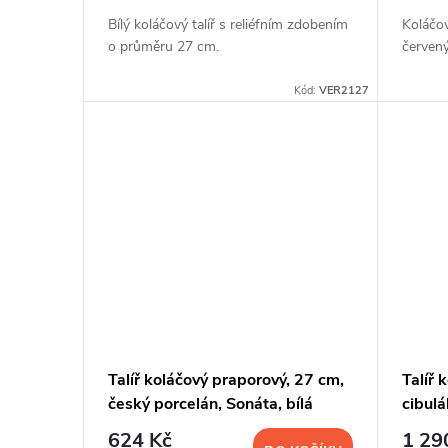
Bílý koláčový talíř s reliéfním zdobením
Koláčov
o průměru 27 cm.
červen
Kód:
VER2127
Talíř koláčový praporový, 27 cm,
Talíř 
český porcelán, Sonáta, bílá
cibulá
krajka, Leander
624 Kč
1 29