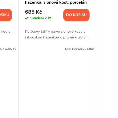
házenka, slonová kost, porcelán
Dubí
685 Kč
OŠÍKU
DO KOŠÍKU
Skladem
2 ks
enkou o
Koláčový talíř v barvě slonové kosti s
rakouskou házenkou o průměru 28 cm.
0042/20280
Kód:
10042S201280