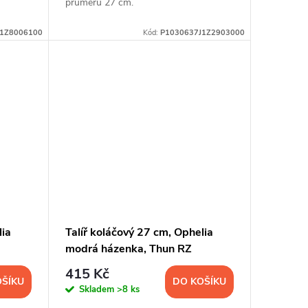
průměru 27 cm.
J1Z8006100
Kód:
P1030637J1Z2903000
lia
Talíř koláčový 27 cm, Ophelia
modrá házenka, Thun RZ
415 Kč
OŠÍKU
DO KOŠÍKU
Skladem
>8 ks