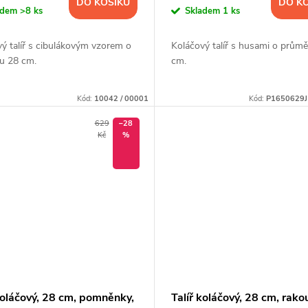
DO KOŠÍKU
DO K
adem
>8 ks
Skladem
1 ks
ý talíř s cibulákovým vzorem o
Koláčový talíř s husami o prům
u 28 cm.
cm.
Kód:
10042 / 00001
Kód:
P1650629
629
–28
Kč
%
koláčový, 28 cm, pomněnky,
Talíř koláčový, 28 cm, rako