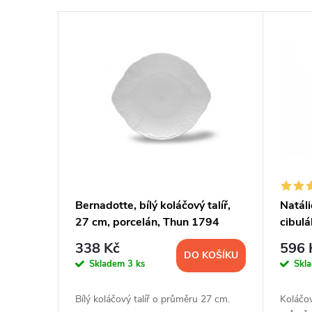
í
V
p
ý
r
p
o
i
d
s
u
p
Bernadotte, bílý koláčový talíř,
Natáli
k
27 cm, porcelán, Thun 1794
cibul
r
t
338 Kč
596 
DO KOŠÍKU
o
Skladem
3 ks
Skl
ů
d
Bílý koláčový talíř o průměru 27 cm.
Koláčov