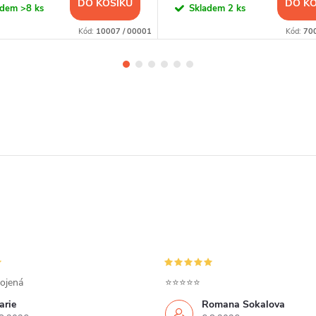
DO KOŠÍKU
DO KO
adem
>8 ks
Skladem
2 ks
Kód:
10007 / 00001
Kód:
70
ojená
⭐⭐⭐⭐⭐
arie
Romana Sokalova