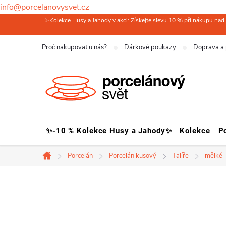
info@porcelanovysvet.cz
Přejít
✨Kolekce Husy a Jahody v akci: Získejte slevu 10 % při nákupu nad 
na
Proč nakupovat u nás?
Dárkové poukazy
Doprava a 
obsah
✨-10 % Kolekce Husy a Jahody✨
Kolekce
P
Porcelán
Porcelán kusový
Talíře
mělké
Domů