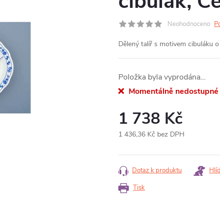
cibulák, Č
Neohodnoceno
P
Dělený talíř s motivem cibuláku o
Položka byla vyprodána…
Momentálně nedostupné
1 738 Kč
1 436,36 Kč bez DPH
Měrná
cena:
Dotaz k produktu
Hlí
Tisk