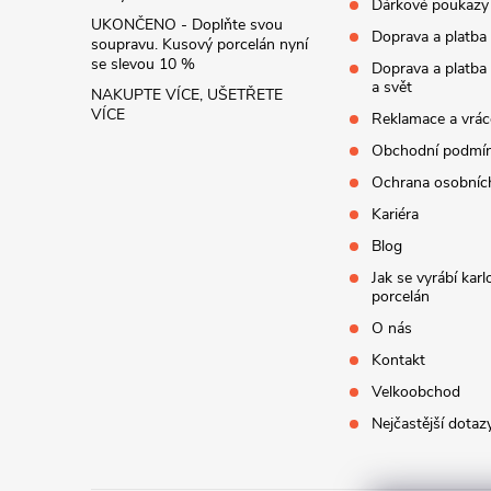
Dárkové poukazy
UKONČENO - Doplňte svou
Doprava a platba
soupravu. Kusový porcelán nyní
se slevou 10 %
Doprava a platba
a svět
NAKUPTE VÍCE, UŠETŘETE
VÍCE
Reklamace a vrác
Obchodní podmí
Ochrana osobníc
Kariéra
Blog
Jak se vyrábí kar
porcelán
O nás
Kontakt
Velkoobchod
Nejčastější dotaz