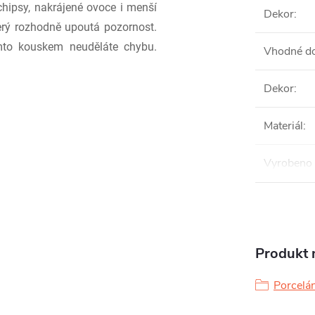
 chipsy, nakrájené ovoce i menší
Dekor
:
který rozhodně upoutá pozornost.
ímto kouskem neuděláte chybu.
Vhodné do
Dekor
:
Materiál
:
Vyrobeno 
Produkt n
Porcelán