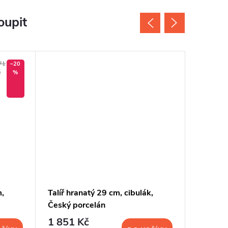
oupit
71
–20
č
%
m,
Talíř hranatý 29 cm, cibulák,
Talíř ku
Český porcelán
cibulák
1 851 Kč
649 K