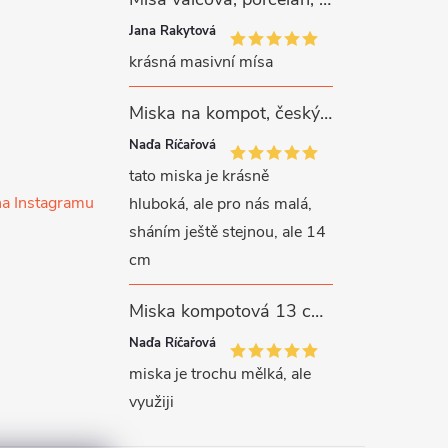
Jana Rakytová
krásná masivní mísa
Miska na kompot, český porcelán, Rona, 12,5 cm, bílý, G. Benedikt
Naďa Říčařová
tato miska je krásně
na Instagramu
hluboká, ale pro nás malá,
sháním ještě stejnou, ale 14
cm
Miska kompotová 13 cm, bílý porcelán, Verona, G. Benedikt
Naďa Říčařová
miska je trochu mělká, ale
využiji