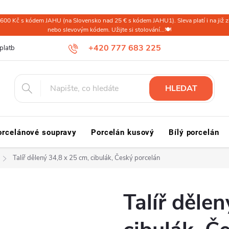
600 Kč s kódem JAHU (na Slovensko nad 25 € s kódem JAHU1). Sleva platí i na již zl
nebo slevovým kódem. Užijte si stolování...🍽️
+420 777 683 225
platba ČR
Doprava a platba Slovensko a svět
Reklamace a vrácení
HLEDAT
orcelánové soupravy
Porcelán kusový
Bílý porcelán
Talíř dělený 34,8 x 25 cm, cibulák, Český porcelán
Talíř děle