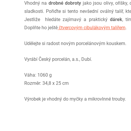
Vhodný na
drobné dobroty
jako jsou olivy, oříšky,
sladkosti. Pořiďte si tento nevšední oválný talíř, 
Jestliže hledáte zajímavý a praktický
dárek
, t
Doplňte ho ještě
čtvercovým cibulákovým talířem
.
Udělejte si radost novým porcelánovým kouskem.
Vyrábí Český porcelán, a.s., Dubí.
Váha: 1060 g
Rozměr: 34,8 x 25 cm
Výrobek je vhodný do myčky a mikrovlnné trouby.