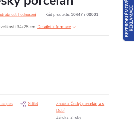
eský porcelán
odrobnosti hodnocení
Kód produktu:
10447 / 00001
 velikosti 34x25 cm.
Detailní informace
dací pes
Sdílet
Značka:
Český porcelán, a.s.,
Dubí
Záruka
:
2 roky