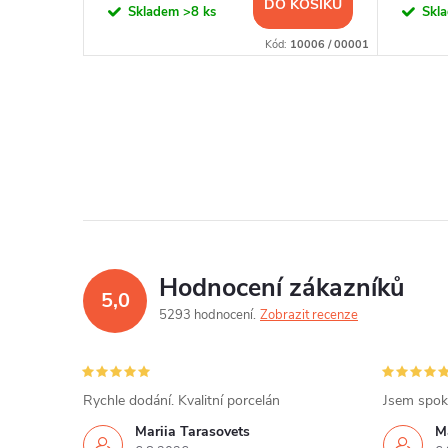
KOŠÍKU
DO KOŠÍKU
Skladem
>8 ks
Skl
10491 / 00001
Kód:
10006 / 00001
Hodnocení zákazníků
5,0
5293 hodnocení
Zobrazit recenze
Rychle dodání. Kvalitní porcelán
Jsem spok
Mariia Tarasovets
M