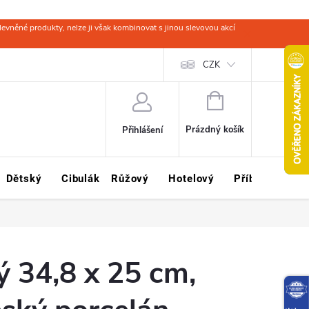
evněné produkty, nelze ji však kombinovat s jinou slevovou akcí
 zboží
Obchodní podmínky
Ochrana osobních údajů
CZK
Kariéra
NÁKUPNÍ
KOŠÍK
Prázdný košík
Přihlášení
Dětský
Cibulák
Růžový
Hotelový
Příbory
Sklo
ný 34,8 x 25 cm,