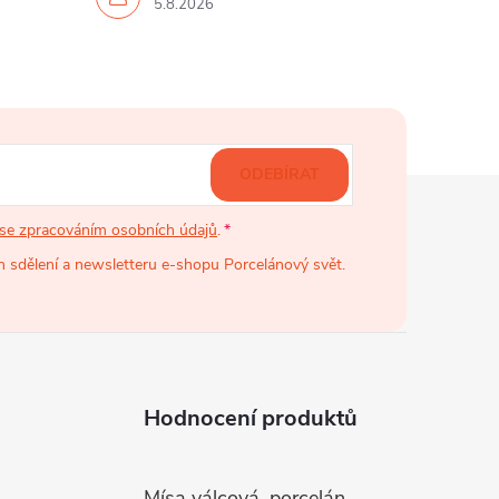
5.8.2026
ODEBÍRAT
se zpracováním osobních údajů
.
 sdělení a newsletteru e-shopu Porcelánový svět.
Hodnocení produktů
Mísa válcová, porcelán, růžové kytičky, 26 cm, G. Benedikt