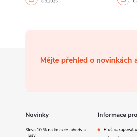
6.8.2026
6.
Z
Mějte přehled o novinkách
á
p
a
t
Novinky
Informace pr
í
Proč nakupovat u
Sleva 10 % na kolekce Jahody a
Husy