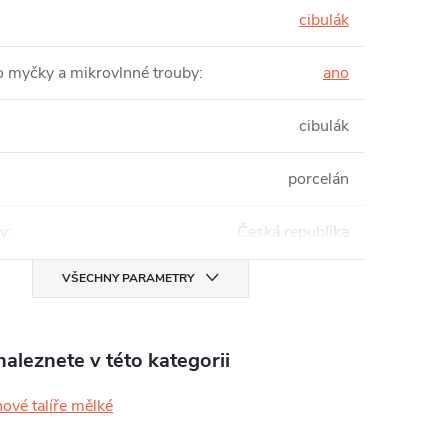
cibulák
 myčky a mikrovlnné trouby
:
ano
cibulák
porcelán
v
:
Česká republika
VŠECHNY PARAMETRY
aleznete v této kategorii
ové talíře mělké