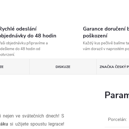
Rychlé odeslání
Garance doručení 
objednávky do 48 hodin
poškození
aši objednávku připravíme a
Každý kus pečlivě balíme ta
dešleme do 48 hodin od
vám dorazil v naprostém p
otvrzení.
ZE
DISKUZE
ZNAČKA
ČESKÝ P
Param
li nejen ve svátečních dnech! S
Porcelán
:
láku
si užijete spoustu legrace!