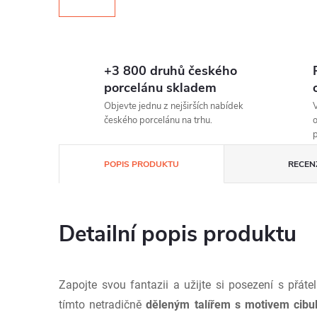
+3 800 druhů českého
porcelánu skladem
Objevte jednu z nejširších nabídek
V
českého porcelánu na trhu.
o
p
POPIS PRODUKTU
RECEN
Detailní popis produktu
Zapojte svou fantazii a užijte si posezení s přáte
tímto netradičně
děleným talířem s motivem cibu