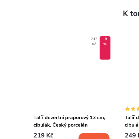
K to
242
–9
Kč
%
,
Talíř dezertní praporový 13 cm,
Talíř 
cibulák, Český porcelán
cibulá
219 Kč
249 