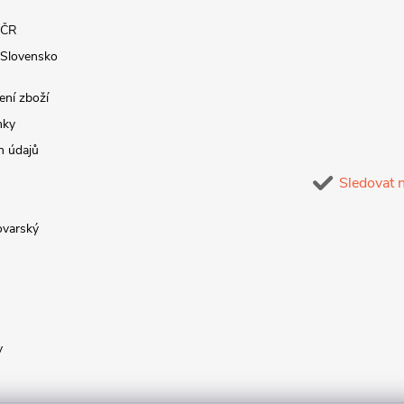
 ČR
 Slovensko
ení zboží
nky
h údajů
Sledovat 
lovarský
y