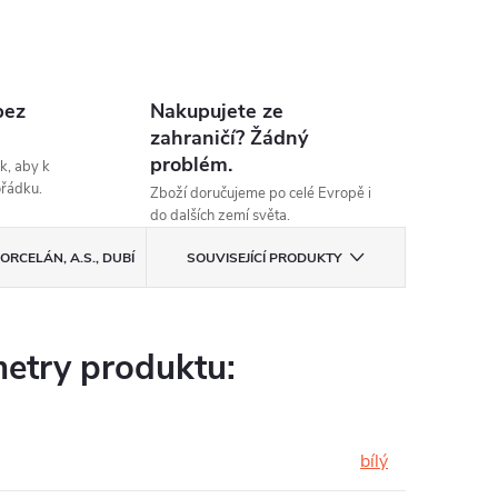
bez
Nakupujete ze
zahraničí? Žádný
problém.
k, aby k
ořádku.
Zboží doručujeme po celé Evropě i
do dalších zemí světa.
ORCELÁN, A.S., DUBÍ
SOUVISEJÍCÍ PRODUKTY
etry produktu:
bílý