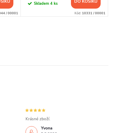
ŠÍKU
DO KOŠÍKU
Skladem
4 ks
Sklad
044 / 00001
Kód:
10331 / 00001
Krásné zboží.
Yvona