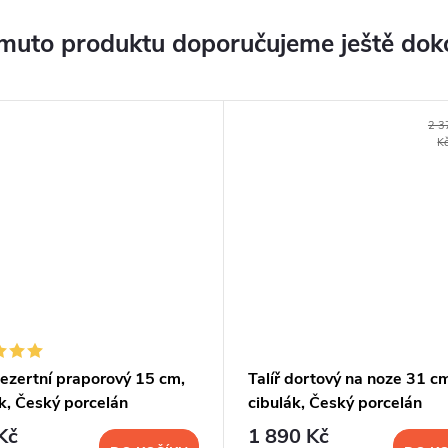
muto produktu doporučujeme ještě dok
2 3
K
dezertní praporový 15 cm,
Talíř dortový na noze 31 c
k, Český porcelán
cibulák, Český porcelán
Kč
1 890 Kč