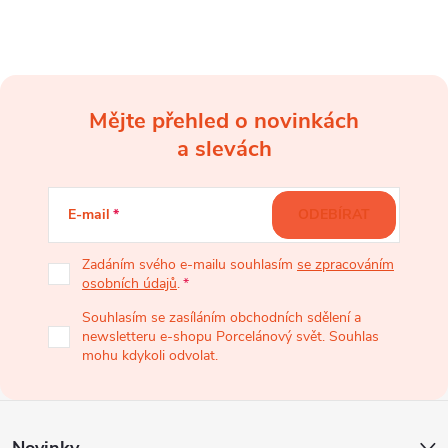
i
s
u
Mějte přehled o novinkách
Z
a slevách
á
E-mail
ODEBÍRAT
p
Zadáním svého e-mailu souhlasím
se zpracováním
osobních údajů
.
a
Souhlasím se zasíláním obchodních sdělení a
newsletteru e-shopu Porcelánový svět. Souhlas
t
mohu kdykoli odvolat.
í