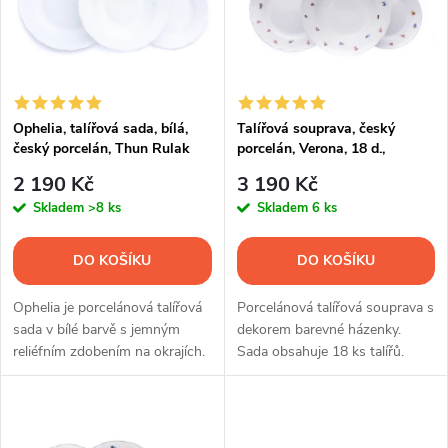
p
Abecedně
n
i
í
s
p
Ophelia, talířová sada, bílá,
Talířová souprava, český
český porcelán, Thun Rulak
porcelán, Verona, 18 d.,
p
Zettlitz
házenka, G. Benedikt
r
2 190 Kč
3 190 Kč
r
Skladem
>8 ks
Skladem
6 ks
o
o
DO KOŠÍKU
DO KOŠÍKU
d
d
Ophelia je porcelánová talířová
Porcelánová talířová souprava s
u
sada v bílé barvě s jemným
dekorem barevné házenky.
reliéfním zdobením na okrajích.
Sada obsahuje 18 ks talířů.
u
Souprava obsahuje 18 ks talířů.
k
k
t