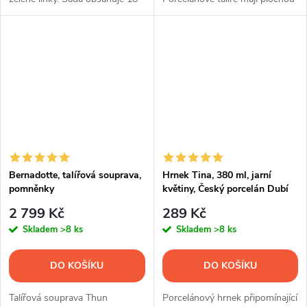
ks talířů.
základnu a jemně vroubkované
okraje.
Bernadotte, talířová souprava,
Hrnek Tina, 380 ml, jarní
pomněnky
květiny, Český porcelán Dubí
2 799 Kč
289 Kč
Skladem
>8 ks
Skladem
>8 ks
DO KOŠÍKU
DO KOŠÍKU
Talířová souprava Thun
Porcelánový hrnek připomínající