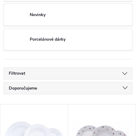
Novinky
Porcelánové dárky
Filtrovat
Ř
Doporučujeme
a
Nejlevnější
V
Nejdražší
z
ý
Nejprodávanější
e