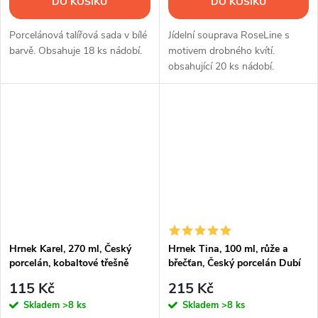
DO KOŠÍKU
DO KOŠÍKU
Porcelánová talířová sada v bílé
Jídelní souprava RoseLine s
barvě. Obsahuje 18 ks nádobí.
motivem drobného kvítí.
obsahující 20 ks nádobí.
Hrnek Karel, 270 ml, Český
Hrnek Tina, 100 ml, růže a
porcelán, kobaltové třešně
břečťan, Český porcelán Dubí
115 Kč
215 Kč
Skladem
>8 ks
Skladem
>8 ks