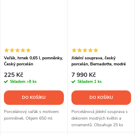
Vařák, hrnek 0,65 l, pomněnky,
Jídelní souprava, český
Český porcelán
porcelán, Bernadotte, modré
květy, 25 d., Thun 1794
225 Kč
7 990 Kč
Skladem
>8 ks
Skladem
1 ks
DO KOŠÍKU
DO KOŠÍKU
Porcelánový vařák s motivem
Porcelánová jídelní souprava s
pomněnek. Objem 650 ml.
dekorem modrých květin a
ornamentů. Obsahuje 25 ks
nádobí.