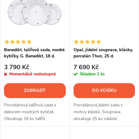
t
ů
ů
Benedikt, talířová sada, modré
Opal, jídelní souprava, klásky,
kytičky, G. Benedikt, 18 d.
porcelán Thun, 25 d.
3 790 Kč
7 690 Kč
Momentálně nedostupné
Skladem
2 ks
ZOBRAZIT
DO KOŠÍKU
Porcelánová talířová sada s
Porcelánová jídelní sada s
dekorem modrých kytiček.
motivy klásků. Souprava
Obsahuje 18 ks talířů.
obsahuje 25 ks nádobí.