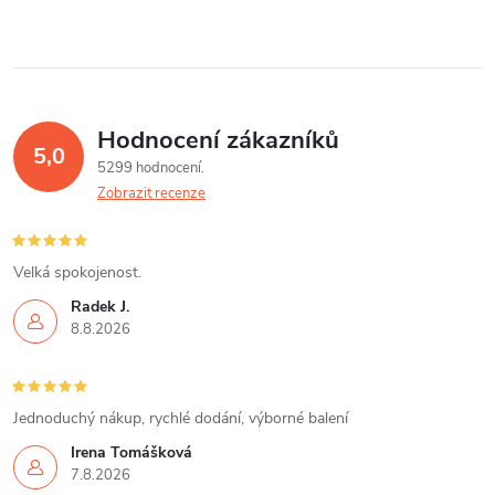
d
á
a
n
k
c
o
í
v
Hodnocení zákazníků
5,0
á
p
5299 hodnocení
n
Zobrazit recenze
r
í
v
Velká spokojenost.
k
Radek J.
8.8.2026
y
v
Jednoduchý nákup, rychlé dodání, výborné balení
ý
Irena Tomášková
p
7.8.2026