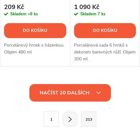
ks
209 Kč
1 090 Kč
Skladem
>8 ks
Skladem
7 ks
DO KOŠÍKU
DO KOŠÍKU
Porcelánový hrnek s házenkou.
Porcelánová sada 6 hrnků s
Objem 480 ml
dekorem barevných růží. Objem
300 ml.
O
NAČÍST 20 DALŠÍCH
v
l
S
1
213
t
á
r