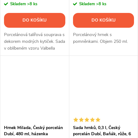
Skladem
>8 ks
Skladem
>8 ks
DO KOŠÍKU
DO KOŠÍKU
Porcelánová talířová souprava s
Porcelánový hrnek s
dekorem modrých kytiček. Sada
pomněnkami. Objem 250 ml.
v oblíbeném vzoru Valbella
obsahuje 18 ks nádobí.
Hrnek Milada, Český porcelán
Sada hrnků, 0,3 l, Český
Dubí, 480 ml, házenka
porcelán Dubí, Baňák, růže, 6