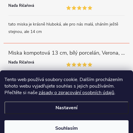
Naďa Říčařová
tato miska je krásně hluboká, ale pro nás malá, sháním ještě
stejnou, ale 14 cm
Miska kompotová 13 cm, bílý porcelán, Verona, G. Benedikt
Naďa Říčařová
Tento web používá soubory cookie. Dalším procházením
miska je trochu mělká, ale využiji
tohoto webu vyjadřujete souhlas s jejich používáním.
Přečtěte si naše
zásady o zpracování osobních údajů
.
Instagram
Facebook
WhatsApp
Nastavení
Copyright 2026
Porcelánový svět
. Všechna práva vyhrazena.
Souhlasím
Vytvořil Shoptet