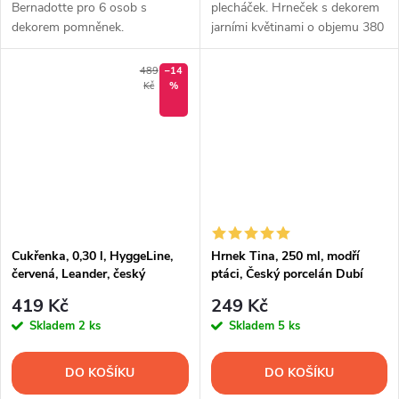
Bernadotte pro 6 osob s
plecháček. Hrneček s dekorem
dekorem pomněnek.
jarními květinami o objemu 380
ml.
489
–14
Kč
%
Cukřenka, 0,30 l, HyggeLine,
Hrnek Tina, 250 ml, modří
červená, Leander, český
ptáci, Český porcelán Dubí
porcelán
419 Kč
249 Kč
Skladem
2 ks
Skladem
5 ks
DO KOŠÍKU
DO KOŠÍKU