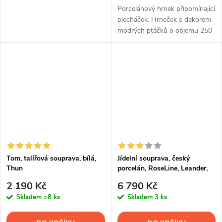
Porcelánový hrnek připomínající
plecháček. Hrneček s dekorem
modrých ptáčků o objemu 250
ml.
Tom, talířová souprava, bílá,
Jídelní souprava, český
Thun
porcelán, RoseLine, Leander,
20 d.
2 190 Kč
6 790 Kč
Skladem
>8 ks
Skladem
3 ks