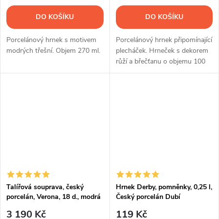
DO KOŠÍKU
DO KOŠÍKU
Porcelánový hrnek s motivem
Porcelánový hrnek připomínající
modrých třešní. Objem 270 ml.
plecháček. Hrneček s dekorem
růží a břečťanu o objemu 100
ml.
Talířová souprava, český
Hrnek Derby, pomněnky, 0,25 l,
porcelán, Verona, 18 d., modrá
Český porcelán Dubí
valbella, G. Benedikt
3 190 Kč
119 Kč