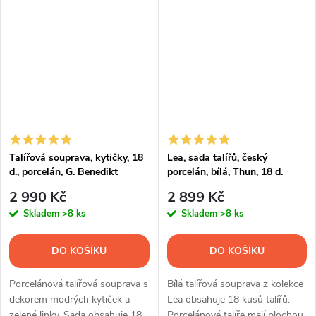
Talířová souprava, kytičky, 18
Lea, sada talířů, český
d., porcelán, G. Benedikt
porcelán, bílá, Thun, 18 d.
2 990 Kč
2 899 Kč
Skladem
>8 ks
Skladem
>8 ks
DO KOŠÍKU
DO KOŠÍKU
Porcelánová talířová souprava s
Bílá talířová souprava z kolekce
dekorem modrých kytiček a
Lea obsahuje 18 kusů talířů.
zelené linky. Sada obsahuje 18
Porcelánové talíře mají plochou