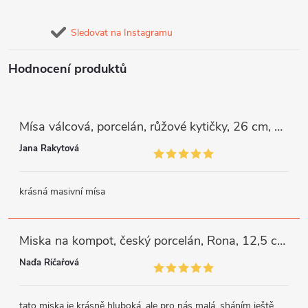
Sledovat na Instagramu
Hodnocení produktů
Mísa válcová, porcelán, růžové kytičky, 26 cm, G. Benedikt
Jana Rakytová
krásná masivní mísa
Miska na kompot, český porcelán, Rona, 12,5 cm, bílý, G. Benedikt
Naďa Říčařová
tato miska je krásně hluboká, ale pro nás malá, sháním ještě