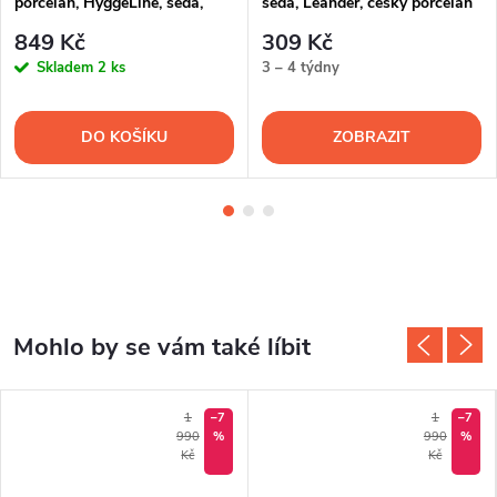
porcelán, HyggeLine, šedá,
šedá, Leander, český porcelán
Leander
849 Kč
309 Kč
Skladem
2 ks
3 – 4 týdny
DO KOŠÍKU
ZOBRAZIT
1
–7
1
–7
990
%
990
%
Kč
Kč