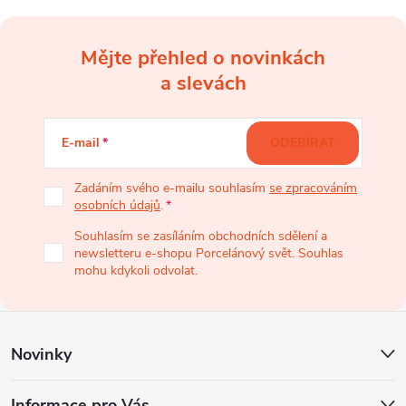
Mějte přehled o novinkách
Z
a slevách
á
E-mail
ODEBÍRAT
p
Zadáním svého e-mailu souhlasím
se zpracováním
osobních údajů
.
a
Souhlasím se zasíláním obchodních sdělení a
newsletteru e-shopu Porcelánový svět. Souhlas
t
mohu kdykoli odvolat.
í
Novinky
Informace pro Vás