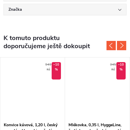
Značka
K tomuto produktu
doporučujeme ještě dokoupit
949
–10
345
–10
Kč
%
Kč
%
Konvice kávová, 1,20 l, český
Mlékovka, 0,35 l, HyggeLine,