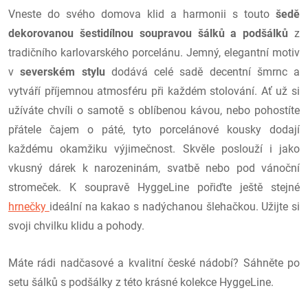
Vneste do svého domova klid a harmonii s touto
šedě
dekorovanou šestidílnou soupravou šálků a podšálků
z
tradičního karlovarského porcelánu. Jemný, elegantní motiv
v
severském stylu
dodává celé sadě decentní šmrnc a
vytváří příjemnou atmosféru při každém stolování. Ať už si
užíváte chvíli o samotě s oblíbenou kávou, nebo pohostíte
přátele čajem o páté, tyto porcelánové kousky dodají
každému okamžiku výjimečnost. Skvěle poslouží i jako
vkusný dárek k narozeninám, svatbě nebo pod vánoční
stromeček. K soupravě HyggeLine pořiďte ještě stejné
hrnečky
ideální na kakao s nadýchanou šlehačkou. Užijte si
svoji chvilku klidu a pohody.
Máte rádi nadčasové a kvalitní české nádobí? Sáhněte po
setu šálků s podšálky z této krásné kolekce HyggeLine.