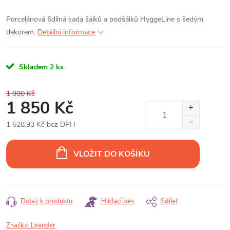
Porcelánová 6dílná sada šálků a podšálků HyggeLine s šedým
dekorem.
Detailní informace
Skladem
2 ks
1 990 Kč
1 850 Kč
1 528,93 Kč bez DPH
Měrná
cena:
VLOŽIT DO KOŠÍKU
Dotaz k produktu
Hlídací pes
Sdílet
Značka:
Leander