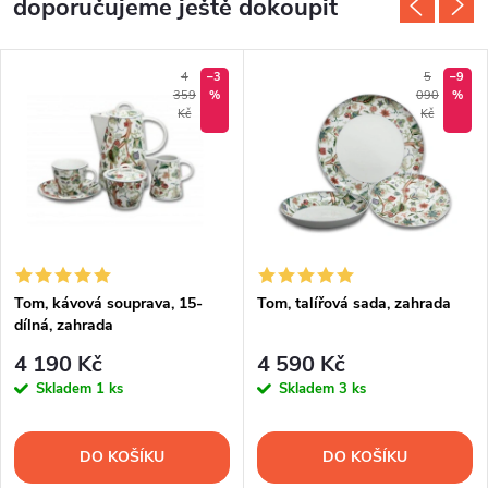
doporučujeme ještě dokoupit
4
–3
5
–9
359
%
090
%
Kč
Kč
Tom, kávová souprava, 15-
Tom, talířová sada, zahrada
dílná, zahrada
4 190 Kč
4 590 Kč
Skladem
1 ks
Skladem
3 ks
DO KOŠÍKU
DO KOŠÍKU