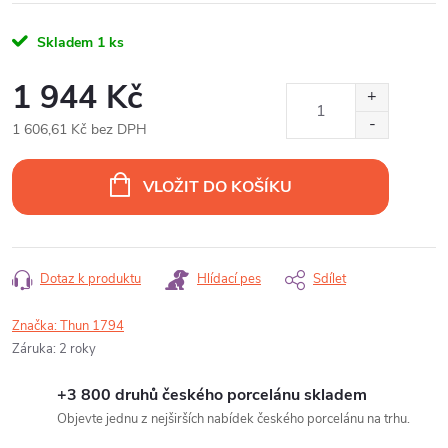
Skladem
1 ks
1 944 Kč
1 606,61 Kč bez DPH
Měrná
cena:
VLOŽIT DO KOŠÍKU
Dotaz k produktu
Hlídací pes
Sdílet
Značka:
Thun 1794
Záruka
:
2 roky
+3 800 druhů českého porcelánu skladem
Objevte jednu z nejširších nabídek českého porcelánu na trhu.