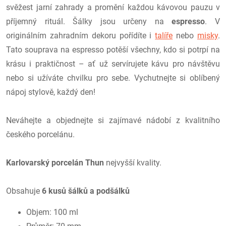
svěžest jarní zahrady a promění každou kávovou pauzu v
příjemný rituál. Šálky jsou určeny na
espresso
. V
originálním zahradním dekoru pořídíte i
talíře
nebo
misky
.
Tato souprava na espresso potěší všechny, kdo si potrpí na
krásu i praktičnost – ať už servírujete kávu pro návštěvu
nebo si užíváte chvilku pro sebe. Vychutnejte si oblíbený
nápoj stylově, každý den!
Neváhejte a objednejte si zajímavé nádobí z kvalitního
českého porcelánu.
Karlovarský porcelán
Thun
nejvyšší kvality.
Obsahuje
6 kusů
šálků a podšálků
Objem: 100 ml