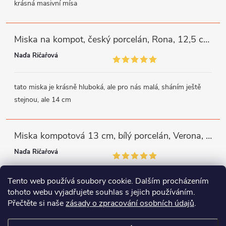
krásná masivní mísa
Miska na kompot, český porcelán, Rona, 12,5 cm, bílý, G. Benedikt
Naďa Říčařová
tato miska je krásně hluboká, ale pro nás malá, sháním ještě
stejnou, ale 14 cm
Miska kompotová 13 cm, bílý porcelán, Verona, G. Benedikt
Naďa Říčařová
Tento web používá soubory cookie. Dalším procházením
miska je trochu mělká, ale využiji
tohoto webu vyjadřujete souhlas s jejich používáním.
Přečtěte si naše
zásady o zpracování osobních údajů
.
Instagram
Facebook
WhatsApp