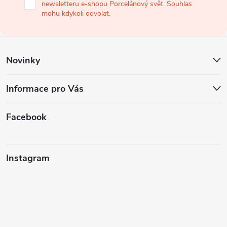
newsletteru e-shopu Porcelánový svět. Souhlas
t
mohu kdykoli odvolat.
í
Novinky
Informace pro Vás
Facebook
Instagram