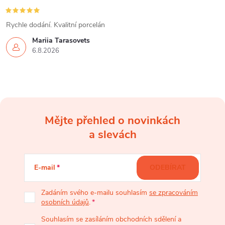
Rychle dodání. Kvalitní porcelán
Mariia Tarasovets
6.8.2026
Mějte přehled o novinkách
Z
a slevách
á
E-mail
ODEBÍRAT
p
Zadáním svého e-mailu souhlasím
se zpracováním
osobních údajů
.
a
Souhlasím se zasíláním obchodních sdělení a