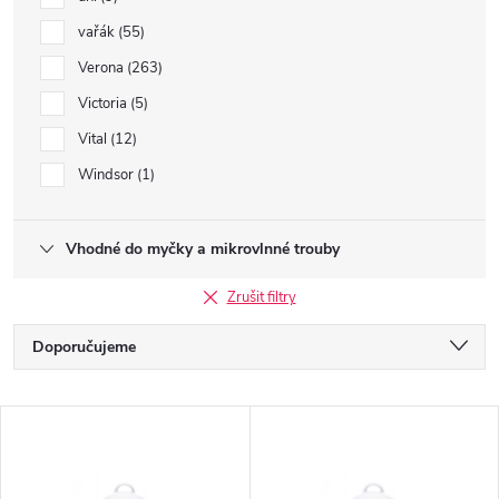
vařák
55
Verona
263
Victoria
5
Vital
12
Windsor
1
Vhodné do myčky a mikrovlnné trouby
Zrušit filtry
Ř
Doporučujeme
a
Nejlevnější
V
Nejdražší
z
ý
Nejprodávanější