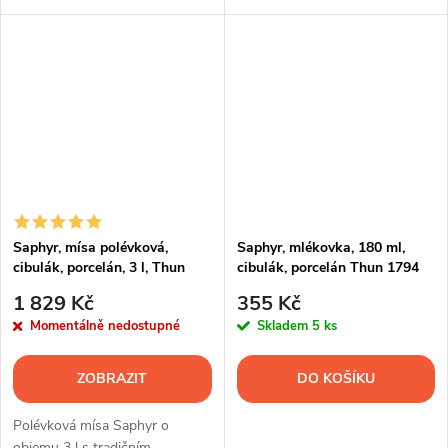
servírování masa, ryb, příloh i
servírování masa, ryb, příloh i
slavnostního pohoštění.
slavnostního pohoštění.
Saphyr, mísa polévková,
Saphyr, mlékovka, 180 ml,
cibulák, porcelán, 3 l, Thun
cibulák, porcelán Thun 1794
1794
1 829 Kč
355 Kč
Momentálně nedostupné
Skladem
5 ks
ZOBRAZIT
DO KOŠÍKU
Polévková mísa Saphyr o
objemu 3 l s tradičním