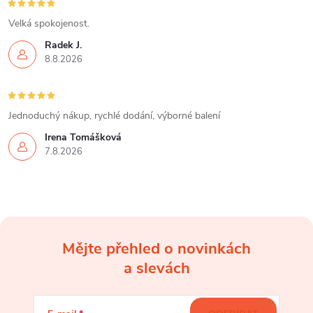
v
Velká spokojenost.
k
Radek J.
8.8.2026
y
v
Jednoduchý nákup, rychlé dodání, výborné balení
ý
Irena Tomášková
p
7.8.2026
i
s
u
Mějte přehled o novinkách
Z
a slevách
á