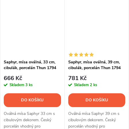
salátů i slavnostního pohoštění.
drobného občerstvení.
Saphyr, mísa oválná, 33 cm,
Saphyr, mísa oválná, 39 cm,
cibulák, porcelán Thun 1794
cibulák, porcelán Thun 1794
666 Kč
781 Kč
Skladem
3 ks
Skladem
2 ks
DO KOŠÍKU
DO KOŠÍKU
Oválná mísa Saphyr 33 cm s
Oválná mísa Saphyr 39 cm s
cibulovým dekorem. Český
cibulovým dekorem. Český
porcelán vhodný pro
porcelán vhodný pro