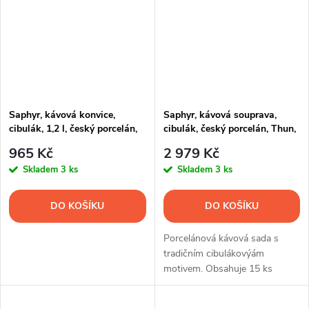
Saphyr, kávová konvice,
Saphyr, kávová souprava,
cibulák, 1,2 l, český porcelán,
cibulák, český porcelán, Thun,
Thun 1794
15 d.
965 Kč
2 979 Kč
Skladem
3 ks
Skladem
3 ks
DO KOŠÍKU
DO KOŠÍKU
Porcelánová kávová sada s
tradičním cibulákovýám
motivem. Obsahuje 15 ks
nádobí.