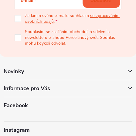
E-mail
ODEBÍRAT
p
Zadáním svého e-mailu souhlasím
se zpracováním
osobních údajů
.
a
Souhlasím se zasíláním obchodních sdělení a
newsletteru e-shopu Porcelánový svět. Souhlas
t
mohu kdykoli odvolat.
í
Novinky
Informace pro Vás
Facebook
Instagram