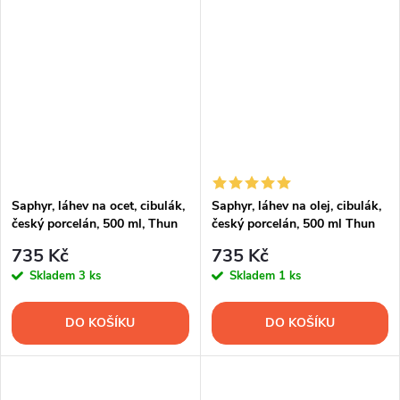
chleba, pečiva i baget.
Saphyr, láhev na ocet, cibulák,
Saphyr, láhev na olej, cibulák,
český porcelán, 500 ml, Thun
český porcelán, 500 ml Thun
1794
1794
735 Kč
735 Kč
Skladem
3 ks
Skladem
1 ks
DO KOŠÍKU
DO KOŠÍKU