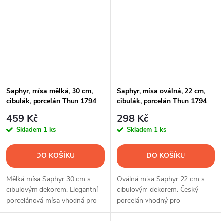
Saphyr, mísa mělká, 30 cm,
Saphyr, mísa oválná, 22 cm,
cibulák, porcelán Thun 1794
cibulák, porcelán Thun 1794
459 Kč
298 Kč
Skladem
1 ks
Skladem
1 ks
DO KOŠÍKU
DO KOŠÍKU
Mělká mísa Saphyr 30 cm s
Oválná mísa Saphyr 22 cm s
cibulovým dekorem. Elegantní
cibulovým dekorem. Český
porcelánová mísa vhodná pro
porcelán vhodný pro
servírování hlavních chodů,
servírování příloh, salátů i