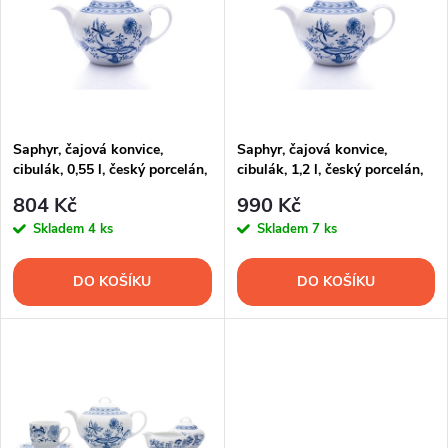
e
p
Abecedně
n
i
í
s
p
Saphyr, čajová konvice,
Saphyr, čajová konvice,
cibulák, 0,55 l, český porcelán,
cibulák, 1,2 l, český porcelán,
p
Thun 1794
Thun 1794
r
804 Kč
990 Kč
r
Skladem
4 ks
Skladem
7 ks
o
o
DO KOŠÍKU
DO KOŠÍKU
d
d
u
u
k
k