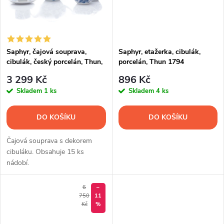
t
t
ů
ů
Saphyr, čajová souprava,
Saphyr, etažerka, cibulák,
cibulák, český porcelán, Thun,
porcelán, Thun 1794
15 d.
3 299 Kč
896 Kč
Skladem
1 ks
Skladem
4 ks
DO KOŠÍKU
DO KOŠÍKU
Čajová souprava s dekorem
cibuláku. Obsahuje 15 ks
nádobí.
6
–
750
11
Kč
%