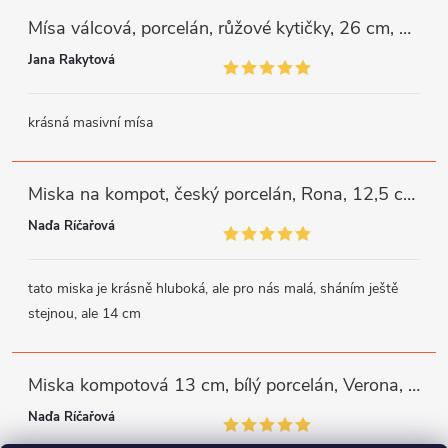
Mísa válcová, porcelán, růžové kytičky, 26 cm, G. Benedikt
Jana Rakytová
krásná masivní mísa
Miska na kompot, český porcelán, Rona, 12,5 cm, bílý, G. Benedikt
Naďa Říčařová
tato miska je krásně hluboká, ale pro nás malá, sháním ještě
stejnou, ale 14 cm
Miska kompotová 13 cm, bílý porcelán, Verona, G. Benedikt
Naďa Říčařová