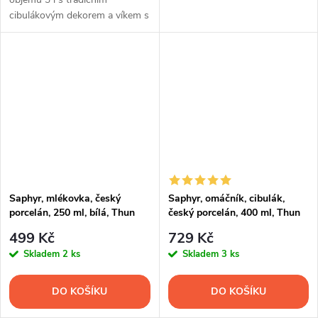
cibulákovým dekorem a víkem s
výřezem pro naběračku. Český
porcelán Thun 1794.
Saphyr, mlékovka, český
Saphyr, omáčník, cibulák,
porcelán, 250 ml, bílá, Thun
český porcelán, 400 ml, Thun
1794
499 Kč
729 Kč
Skladem
2 ks
Skladem
3 ks
DO KOŠÍKU
DO KOŠÍKU