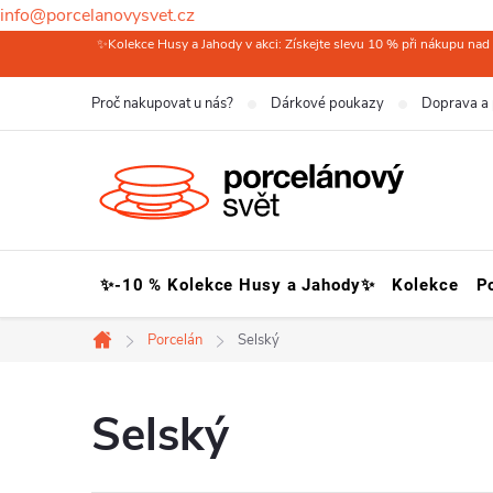
info@porcelanovysvet.cz
Přejít
✨Kolekce Husy a Jahody v akci: Získejte slevu 10 % při nákupu nad 
na
Proč nakupovat u nás?
Dárkové poukazy
Doprava a 
obsah
✨-10 % Kolekce Husy a Jahody✨
Kolekce
P
Porcelán
Selský
Domů
Selský