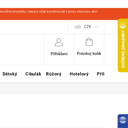
evněné produkty, nelze ji však kombinovat s jinou slevovou akcí
 zboží
Obchodní podmínky
Ochrana osobních údajů
CZK
Kariéra
NÁKUPNÍ
KOŠÍK
Prázdný košík
Přihlášení
Dětský
Cibulák
Růžový
Hotelový
Příbory
Sklo