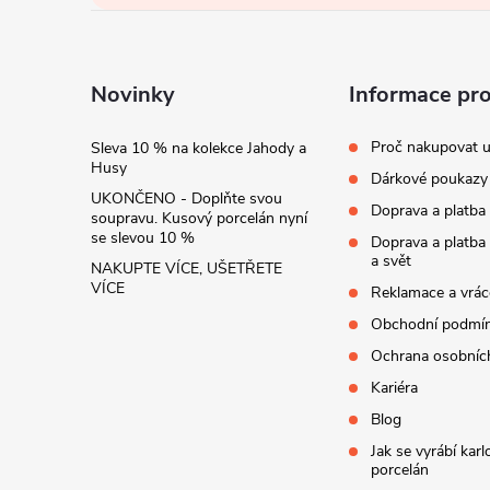
y
a
v
ý
t
Novinky
Informace pr
p
í
Proč nakupovat u
Sleva 10 % na kolekce Jahody a
i
Husy
Dárkové poukazy
UKONČENO - Doplňte svou
s
Doprava a platba
soupravu. Kusový porcelán nyní
se slevou 10 %
Doprava a platba
u
a svět
NAKUPTE VÍCE, UŠETŘETE
VÍCE
Reklamace a vrác
Obchodní podmí
Ochrana osobníc
Kariéra
Blog
Jak se vyrábí kar
porcelán