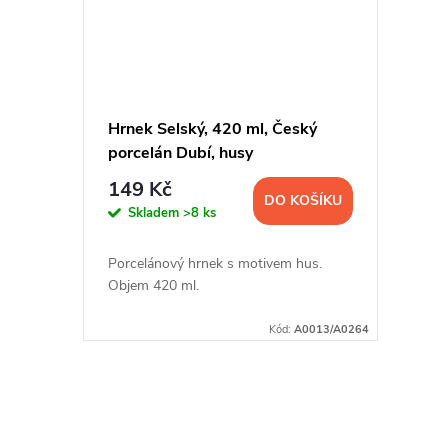
Hrnek Selský, 420 ml, Český
porcelán Dubí, husy
149 Kč
DO KOŠÍKU
Skladem
>8 ks
Porcelánový hrnek s motivem hus.
Objem 420 ml.
Kód:
A0013/A0264
O