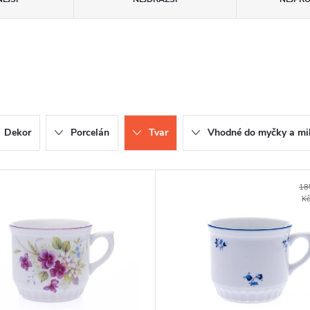
Dekor
Porcelán
Tvar
Vhodné do myčky a mik
18
K