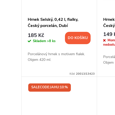
s
u
p
Hrnek Selský, 0,42 l, fialky,
Hrnek 
k
Český porcelán, Dubí
Český
r
t
149 
185 Kč
DO KOŠÍKU
o
Mom
Skladem
>8 ks
nedost
ů
d
Porcelánový hrnek s motivem fialek.
Porcel
Objem 420 ml.
Objem 
u
Kód:
20013/13423
k
SALECODE:JAHU:10:%
t
ů