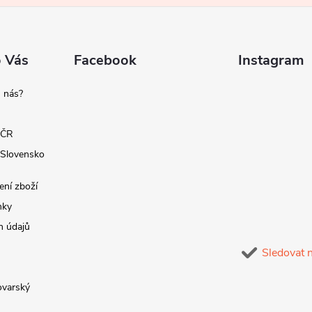
o Vás
Facebook
Instagram
 nás?
 ČR
 Slovensko
ení zboží
nky
h údajů
Sledovat 
lovarský