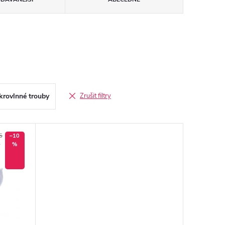
rovlnné trouby
Zrušit filtry
5
–10
č
%