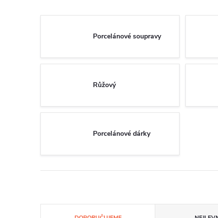
Porcelánové soupravy
Růžový
Porcelánové dárky
Ř
DOPORUČUJEME
NEJLEVN