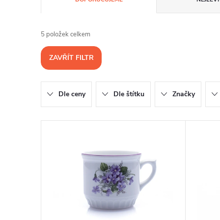
a
5
položek celkem
z
ZAVŘÍT FILTR
e
n
Dle ceny
Dle štítku
Značky
í
V
p
ý
r
p
o
i
d