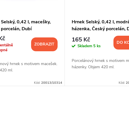
Selský, 0,42 l, macešky,
Hrnek Selský, 0,42 l, modr
 porcelán, Dubí
házenka, Český porcelán, 
Kč
165 Kč
DO K
ZOBRAZIT
entálně
Skladem
5 ks
upné
Porcelánový hrnek s motivem 
ánový hrnek s motivem macešek.
házenky. Objem 420 ml.
420 ml.
Kód:
20013/10314
Kód:
2