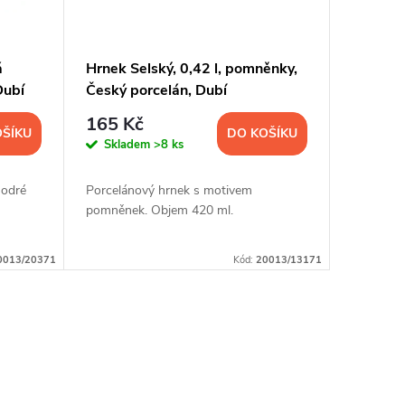
á
Hrnek Selský, 0,42 l, pomněnky,
Dubí
Český porcelán, Dubí
165 Kč
OŠÍKU
DO KOŠÍKU
Skladem
>8 ks
modré
Porcelánový hrnek s motivem
pomněnek. Objem 420 ml.
0013/20371
Kód:
20013/13171