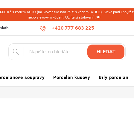
600 Kč s kódem JAHU (na Slovensko nad 25 € s kódem JAHU1). Sleva platí i na již zl
nebo slevovým kódem. Užijte si stolování...🍽️
+420 777 683 225
platba ČR
Doprava a platba Slovensko a svět
Reklamace a vrácení
HLEDAT
orcelánové soupravy
Porcelán kusový
Bílý porcelán