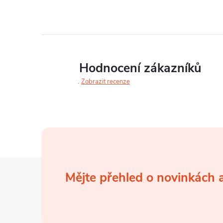
v
l
á
d
Hodnocení zákazníků
a
Zobrazit recenze
c
í
p
r
Z
Mějte přehled o novinkách
v
á
k
p