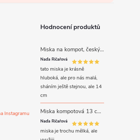
Hodnocení produktů
Miska na kompot, český porcelán, Rona, 12,5 cm, bílý, G. Benedikt
Naďa Říčařová
tato miska je krásně
hluboká, ale pro nás malá,
sháním ještě stejnou, ale 14
cm
Miska kompotová 13 cm, bílý porcelán, Verona, G. Benedikt
na Instagramu
Naďa Říčařová
miska je trochu mělká, ale
využiji