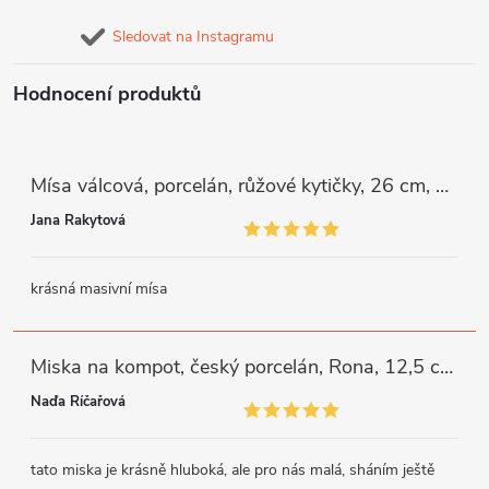
Sledovat na Instagramu
Hodnocení produktů
Mísa válcová, porcelán, růžové kytičky, 26 cm, G. Benedikt
Jana Rakytová
krásná masivní mísa
Miska na kompot, český porcelán, Rona, 12,5 cm, bílý, G. Benedikt
Naďa Říčařová
tato miska je krásně hluboká, ale pro nás malá, sháním ještě