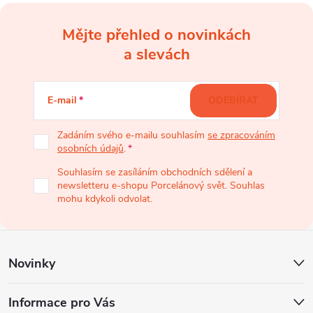
Mějte přehled o novinkách
Z
a slevách
á
E-mail
ODEBÍRAT
p
Zadáním svého e-mailu souhlasím
se zpracováním
osobních údajů
.
a
Souhlasím se zasíláním obchodních sdělení a
newsletteru e-shopu Porcelánový svět. Souhlas
t
mohu kdykoli odvolat.
í
Novinky
Informace pro Vás