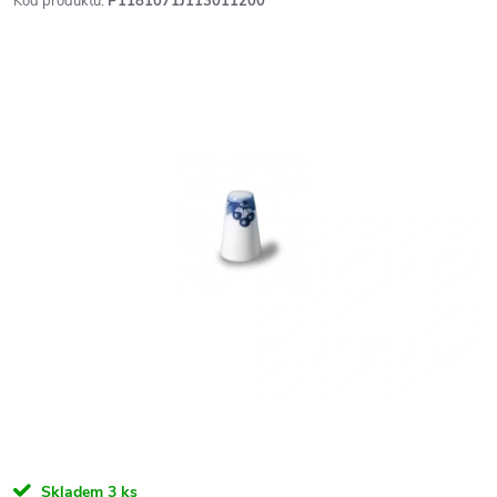
Kód produktu:
P1181071J113011200
Skladem
3 ks