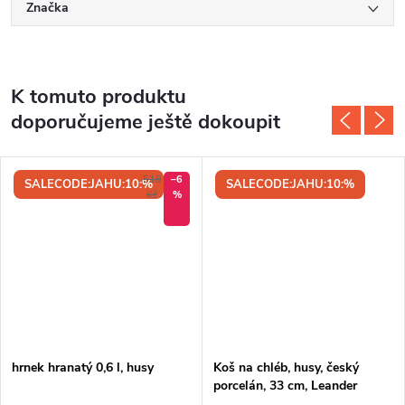
Značka
K tomuto produktu
doporučujeme ještě dokoupit
518
–6
SALECODE:JAHU:10:%
SALECODE:JAHU:10:%
Kč
%
hrnek hranatý 0,6 l, husy
Koš na chléb, husy, český
porcelán, 33 cm, Leander