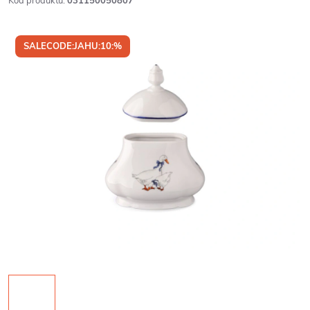
Kód produktu:
031150050807
SALECODE:JAHU:10:%