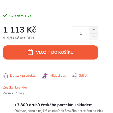
Skladem
1 ks
1 113 Kč
919,83 Kč bez DPH
Měrná
cena:
VLOŽIT DO KOŠÍKU
Dotaz k produktu
Hlídací pes
Sdílet
Značka:
Leander
Záruka
:
2 roky
+3 800 druhů českého porcelánu skladem
Objevte jednu z nejširších nabídek českého porcelánu na trhu.