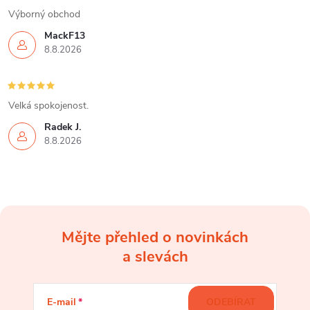
Výborný obchod
MackF13
8.8.2026
Velká spokojenost.
Radek J.
8.8.2026
Mějte přehled o novinkách
Z
a slevách
á
E-mail
ODEBÍRAT