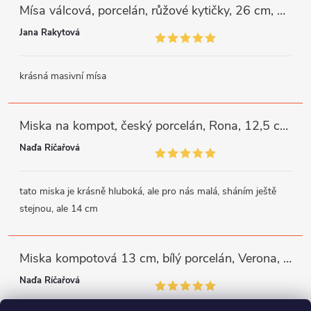
Mísa válcová, porcelán, růžové kytičky, 26 cm, G. Benedikt
Jana Rakytová
krásná masivní mísa
Miska na kompot, český porcelán, Rona, 12,5 cm, bílý, G. Benedikt
Naďa Říčařová
tato miska je krásně hluboká, ale pro nás malá, sháním ještě
stejnou, ale 14 cm
Miska kompotová 13 cm, bílý porcelán, Verona, G. Benedikt
Naďa Říčařová