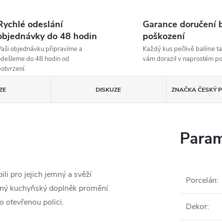
Rychlé odeslání
Garance doručení 
objednávky do 48 hodin
poškození
aši objednávku připravíme a
Každý kus pečlivě balíme ta
dešleme do 48 hodin od
vám dorazil v naprostém p
otvrzení.
ZE
DISKUZE
ZNAČKA
ČESKÝ P
Param
ili pro jejich jemný a svěží
Porcelán
:
žný kuchyňský doplněk promění
o otevřenou polici.
Dekor
: