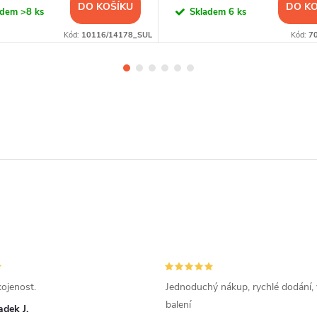
DO KOŠÍKU
DO KO
adem
>8 ks
Skladem
6 ks
Kód:
10116/14178_SUL
Kód:
7
ojenost.
Jednoduchý nákup, rychlé dodání,
balení
dek J.