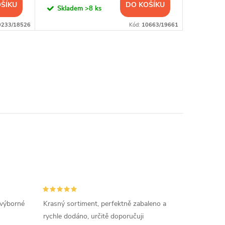
ŠÍKU
DO KOŠÍKU
Skladem
>8 ks
Sklad
0233/18526
Kód:
10663/19661
 výborné
Krasný sortiment, perfektně zabaleno a
rychle dodáno, určitě doporučuji