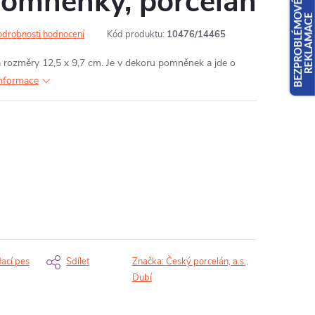
pomněnky, porcelán
odrobnosti hodnocení
Kód produktu:
10476/14465
rozměry 12,5 x 9,7 cm. Je v dekoru pomněnek a jde o
informace
dací pes
Sdílet
Značka:
Český porcelán, a.s.,
Dubí