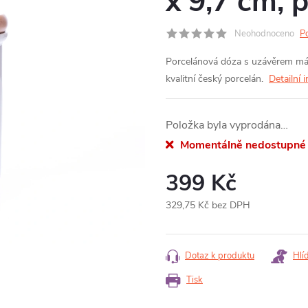
x 9,7 cm, 
Neohodnoceno
P
Porcelánová dóza s uzávěrem má 
kvalitní český porcelán.
Detailní 
Položka byla vyprodána…
Momentálně nedostupné
399 Kč
329,75 Kč bez DPH
Měrná
cena:
Dotaz k produktu
Hlí
Tisk