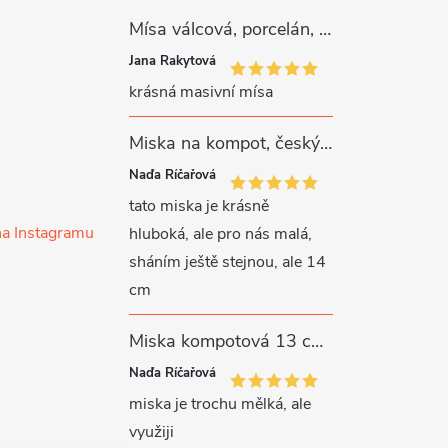
Mísa válcová, porcelán, růžové kytičky, 26 cm, G. Benedikt
Jana Rakytová
krásná masivní mísa
Miska na kompot, český porcelán, Rona, 12,5 cm, bílý, G. Benedikt
Naďa Říčařová
tato miska je krásně
na Instagramu
hluboká, ale pro nás malá,
sháním ještě stejnou, ale 14
cm
Miska kompotová 13 cm, bílý porcelán, Verona, G. Benedikt
Naďa Říčařová
miska je trochu mělká, ale
využiji