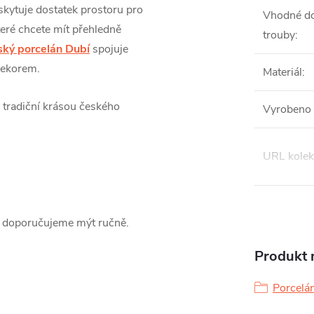
kytuje dostatek prostoru pro
Vhodné do
teré chcete mít přehledně
trouby
:
ký porcelán Dubí
spojuje
dekorem.
Materiál
:
 tradiční krásou českého
Vyrobeno 
URL kolek
o doporučujeme mýt ručně.
Produkt n
Porcelá