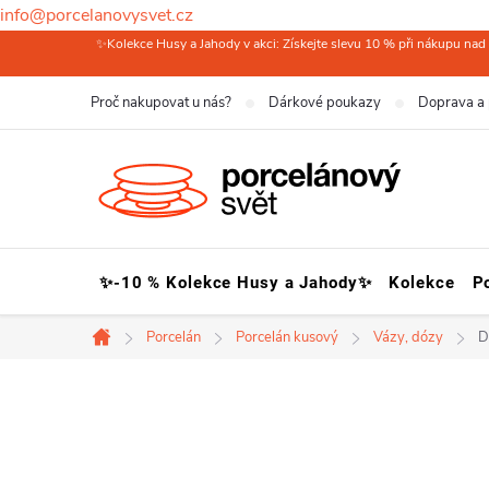
info@porcelanovysvet.cz
Přejít
✨Kolekce Husy a Jahody v akci: Získejte slevu 10 % při nákupu nad 
na
Proč nakupovat u nás?
Dárkové poukazy
Doprava a 
obsah
✨-10 % Kolekce Husy a Jahody✨
Kolekce
P
Porcelán
Porcelán kusový
Vázy, dózy
D
Domů