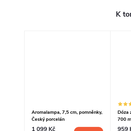
K to
14 cm,
Aromalampa, 7,5 cm, pomněnky,
Dóza 
omněnky
Český porcelán
700 m
porce
1 099 Kč
959 