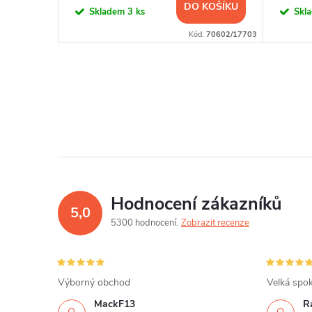
KOŠÍKU
DO KOŠÍKU
Skladem
3 ks
Skl
:
20045/20855
Kód:
70602/17703
Hodnocení zákazníků
5,0
5300 hodnocení
Zobrazit recenze
Výborný obchod
Velká spok
MackF13
Ra