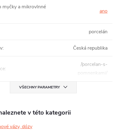
 myčky a mikrovlnné
ano
porcelán
v
:
Česká republika
/porcelan-s-
ce
:
pomnenkami/
VŠECHNY PARAMETRY
aleznete v této kategorii
nové vázy, dózy