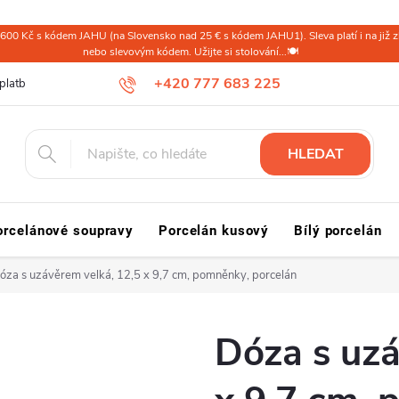
600 Kč s kódem JAHU (na Slovensko nad 25 € s kódem JAHU1). Sleva platí i na již zl
nebo slevovým kódem. Užijte si stolování...🍽️
+420 777 683 225
platba ČR
Doprava a platba Slovensko a svět
Reklamace a vrácení
HLEDAT
orcelánové soupravy
Porcelán kusový
Bílý porcelán
óza s uzávěrem velká, 12,5 x 9,7 cm, pomněnky, porcelán
Dóza s uzá