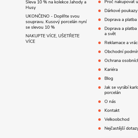
í
Proč nakupovat u
Sleva 10 % na kolekce Jahody a
Husy
Dárkové poukazy
UKONČENO - Doplňte svou
Doprava a platba
soupravu. Kusový porcelán nyní
se slevou 10 %
Doprava a platba
a svět
NAKUPTE VÍCE, UŠETŘETE
VÍCE
Reklamace a vrác
Obchodní podmí
Ochrana osobníc
Kariéra
Blog
Jak se vyrábí kar
porcelán
O nás
Kontakt
Velkoobchod
Nejčastější dotaz