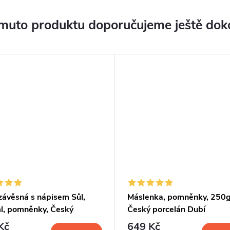
muto produktu doporučujeme ještě dok
závěsná s nápisem Sůl,
Máslenka, pomněnky, 250g
l, pomněnky, Český
Český porcelán Dubí
lán
Kč
649 Kč