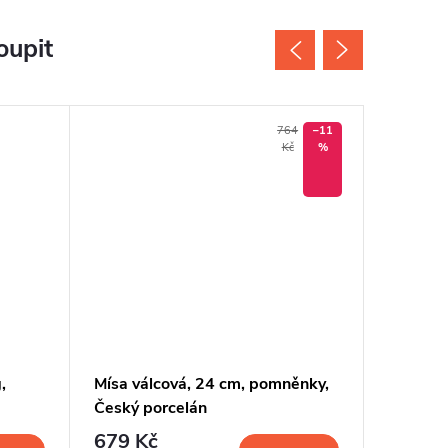
oupit
764
–11
Kč
%
,
Mísa válcová, 24 cm, pomněnky,
Mísa vál
Český porcelán
pomněnk
679 Kč
899 K