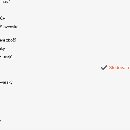
 nás?
 ČR
 Slovensko
ení zboží
nky
h údajů
Sledovat 
lovarský
y