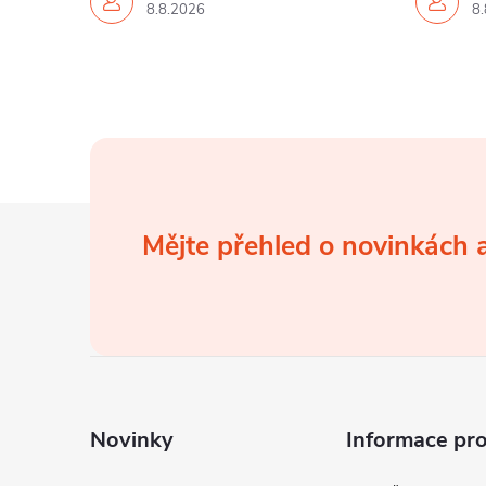
8.8.2026
8.
Z
Mějte přehled o novinkách
á
p
a
t
Novinky
Informace pr