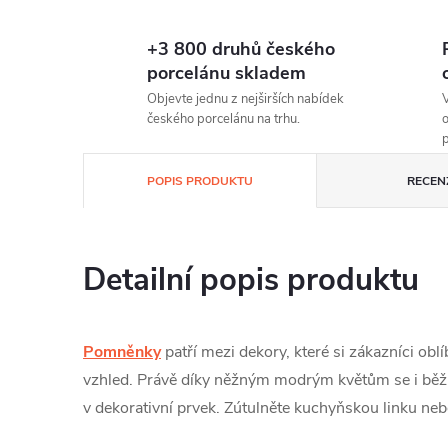
+3 800 druhů českého
porcelánu skladem
Objevte jednu z nejširších nabídek
V
českého porcelánu na trhu.
o
p
POPIS PRODUKTU
RECEN
Detailní popis produktu
Pomněnky
patří mezi dekory, které si zákazníci oblíb
vzhled. Právě díky něžným modrým květům se i bě
v dekorativní prvek. Zútulněte kuchyňskou linku neb