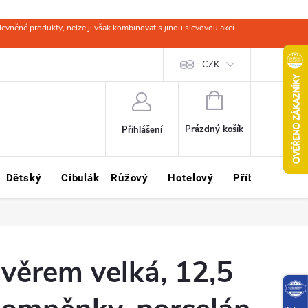
evněné produkty, nelze ji však kombinovat s jinou slevovou akcí
 zboží
Obchodní podmínky
Ochrana osobních údajů
CZK
Kariéra
NÁKUPNÍ
KOŠÍK
Prázdný košík
Přihlášení
Dětský
Cibulák
Růžový
Hotelový
Příbory
Sklo
věrem velká, 12,5