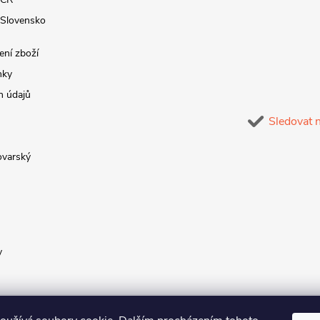
 Slovensko
ení zboží
nky
h údajů
Sledovat 
lovarský
y