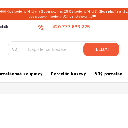
600 Kč s kódem JAHU (na Slovensko nad 25 € s kódem JAHU1). Sleva platí i na již zl
nebo slevovým kódem. Užijte si stolování...🍽️
+420 777 683 225
platba ČR
Doprava a platba Slovensko a svět
Reklamace a vrácení
HLEDAT
orcelánové soupravy
Porcelán kusový
Bílý porcelán