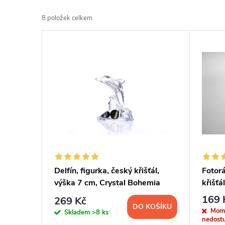
a
8
položek celkem
z
V
e
ý
n
p
í
i
p
s
r
p
Delfín, figurka, český křišťál,
Fotor
o
výška 7 cm, Crystal Bohemia
křišťá
r
169 
d
269 Kč
DO KOŠÍKU
o
Mom
Skladem
>8 ks
nedost