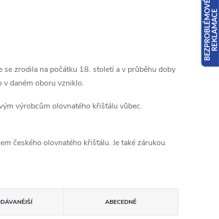
se zrodila na počátku 18. století a v průběhu doby
co v daném oboru vzniklo.
ovým výrobcům olovnatého křišťálu vůbec.
ského olovnatého křišťálu. Je také zárukou
ODÁVANĚJŠÍ
ABECEDNĚ