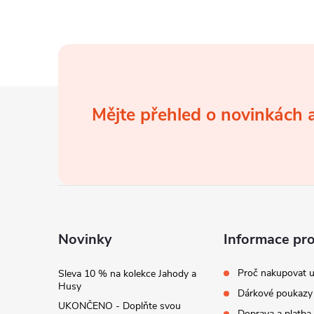
v
k
y
v
Z
Mějte přehled o novinkách
ý
á
p
p
i
a
s
u
t
Novinky
Informace pr
í
Proč nakupovat u
Sleva 10 % na kolekce Jahody a
Husy
Dárkové poukazy
UKONČENO - Doplňte svou
Doprava a platba