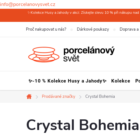
info@porcelanovysvet.cz
Přejít
✨Kolekce Husy a Jahody v akci: Získejte slevu 10 % při nákupu nad 
na
Proč nakupovat u nás?
Dárkové poukazy
Doprava a 
obsah
✨-10 % Kolekce Husy a Jahody✨
Kolekce
P
Prodávané značky
Crystal Bohemia
Domů
Crystal Bohemia