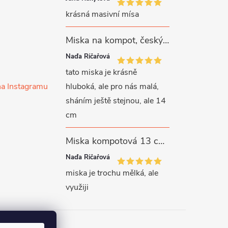
krásná masivní mísa
Miska na kompot, český porcelán, Rona, 12,5 cm, bílý, G. Benedikt
Naďa Říčařová
tato miska je krásně
na Instagramu
hluboká, ale pro nás malá,
sháním ještě stejnou, ale 14
cm
Miska kompotová 13 cm, bílý porcelán, Verona, G. Benedikt
Naďa Říčařová
miska je trochu mělká, ale
využiji