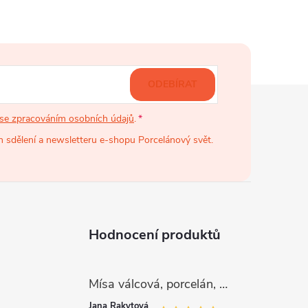
ODEBÍRAT
se zpracováním osobních údajů
.
 sdělení a newsletteru e-shopu Porcelánový svět.
Hodnocení produktů
Mísa válcová, porcelán, růžové kytičky, 26 cm, G. Benedikt
Jana Rakytová