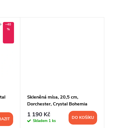
9
–40
č
%
tal
Skleněná mísa, 20,5 cm,
Dorchester, Crystal Bohemia
1 190 Kč
DO KOŠÍKU
AZIT
Skladem
1 ks