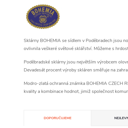
Sklárny BOHEMIA se sídlem v Poděbradech jsou nosit
ovlivnila veškeré světové sklářství. Můžeme s hrdost
Poděbradské sklárny jsou největším výrobcem olovn
Devadesát procent výroby skláren směřuje na zahran
Modro-zlatá ochranná známka BOHEMIA CZECH REP
kvality a kombinace hodnot, jimiž společnost komunik
Ř
DOPORUČUJEME
NEJLEVN