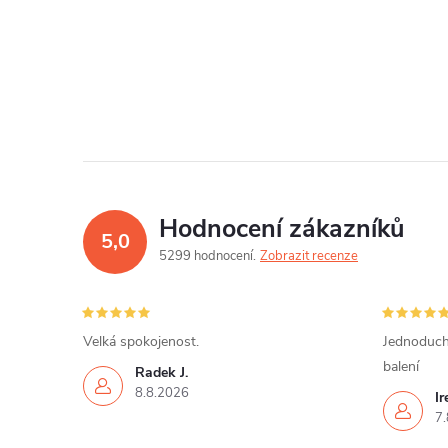
O
v
l
á
d
Hodnocení zákazníků
5,0
a
5299 hodnocení
Zobrazit recenze
c
í
Velká spokojenost.
Jednoduch
balení
p
Radek J.
8.8.2026
I
r
7.