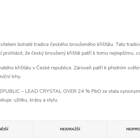
elem bohaté tradice českého broušeného křišťálu. Tato tradice 
í prohlásit, že český broušený křišťál patří k tomu nejlepšímu, 
atého křišťálu v České republice. Zároveň patří k předním svět
iční trhy.
UBLIC – LEAD CRYSTAL OVER 24 % PbO se stala synonymem če
uje: užitku, krásy a stylu.
ĚJŠÍ
NEJDRAŽŠÍ
NEJPR