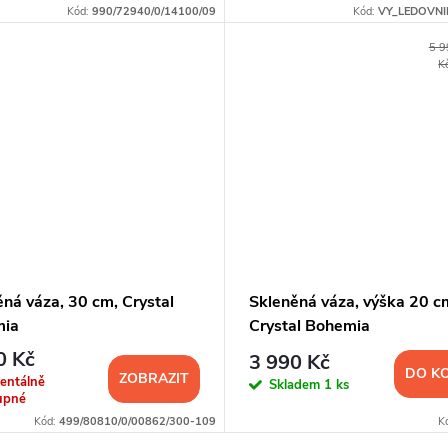
Kód:
990/72940/0/14100/09
Kód:
VY_LEDOVNI
5 9
K
ná váza, 30 cm, Crystal
Skleněná váza, výška 20 c
mia
Crystal Bohemia
0 Kč
3 990 Kč
DO K
ZOBRAZIT
entálně
Skladem
1 ks
upné
Kód:
499/80810/0/00862/300-109
K