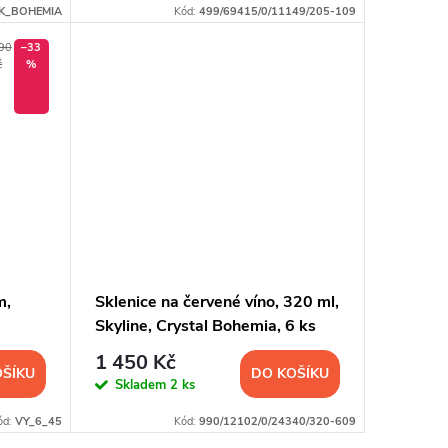
K_BOHEMIA
Kód:
499/69415/0/11149/205-109
90
–33
č
%
m,
Sklenice na červené víno, 320 ml,
Skyline, Crystal Bohemia, 6 ks
1 450 Kč
OŠÍKU
DO KOŠÍKU
Skladem
2 ks
ód:
VY_6_45
Kód:
990/12102/0/24340/320-609