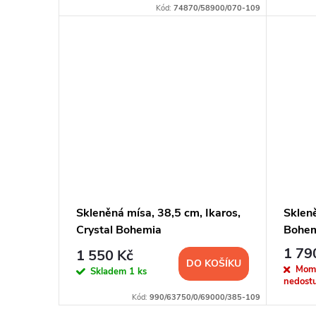
u
Kód:
74870/58900/070-109
d
k
u
t
k
ů
t
ů
Skleněná mísa, 38,5 cm, Ikaros,
Skleně
Crystal Bohemia
Bohe
1 79
1 550 Kč
DO KOŠÍKU
Mom
Skladem
1 ks
nedost
Kód:
990/63750/0/69000/385-109