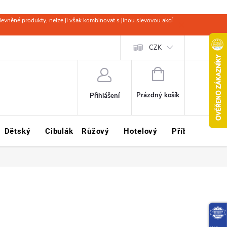
evněné produkty, nelze ji však kombinovat s jinou slevovou akcí
 zboží
Obchodní podmínky
Ochrana osobních údajů
CZK
Kariéra
NÁKUPNÍ
KOŠÍK
Prázdný košík
Přihlášení
Dětský
Cibulák
Růžový
Hotelový
Příbory
Sklo