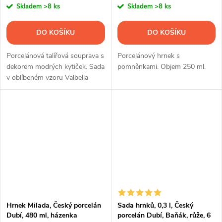
Skladem
>8 ks
Skladem
>8 ks
DO KOŠÍKU
DO KOŠÍKU
Porcelánová talířová souprava s
Porcelánový hrnek s
dekorem modrých kytiček. Sada
pomněnkami. Objem 250 ml.
v oblíbeném vzoru Valbella
obsahuje 18 ks nádobí.
Hrnek Milada, Český porcelán
Sada hrnků, 0,3 l, Český
Dubí, 480 ml, házenka
porcelán Dubí, Baňák, růže, 6