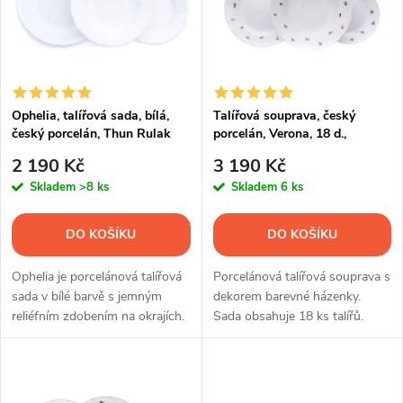
p
Abecedně
n
i
í
s
p
Ophelia, talířová sada, bílá,
Talířová souprava, český
český porcelán, Thun Rulak
porcelán, Verona, 18 d.,
p
Zettlitz
házenka, G. Benedikt
r
2 190 Kč
3 190 Kč
r
Skladem
>8 ks
Skladem
6 ks
o
o
DO KOŠÍKU
DO KOŠÍKU
d
d
Ophelia je porcelánová talířová
Porcelánová talířová souprava s
u
sada v bílé barvě s jemným
dekorem barevné házenky.
reliéfním zdobením na okrajích.
Sada obsahuje 18 ks talířů.
u
Souprava obsahuje 18 ks talířů.
k
k
t