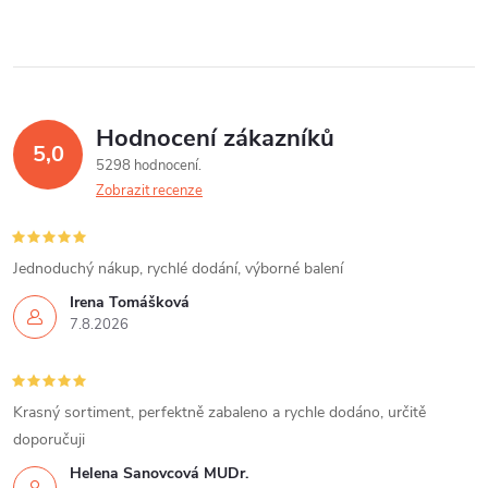
d
á
a
n
k
c
o
í
v
Hodnocení zákazníků
5,0
á
p
5298 hodnocení
n
Zobrazit recenze
r
í
v
Jednoduchý nákup, rychlé dodání, výborné balení
k
Irena Tomášková
7.8.2026
y
v
Krasný sortiment, perfektně zabaleno a rychle dodáno, určitě
ý
doporučuji
p
Helena Šanovcová MUDr.