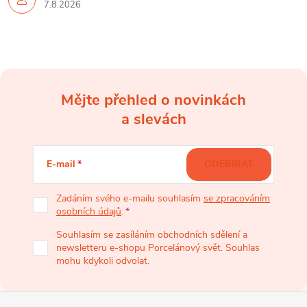
7.8.2026
i
s
u
Mějte přehled o novinkách
Z
a slevách
á
E-mail
ODEBÍRAT
p
Zadáním svého e-mailu souhlasím
se zpracováním
osobních údajů
.
a
Souhlasím se zasíláním obchodních sdělení a
newsletteru e-shopu Porcelánový svět. Souhlas
t
mohu kdykoli odvolat.
í