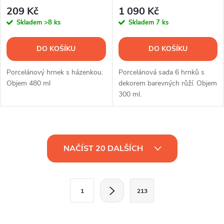
ks
209 Kč
1 090 Kč
Skladem
>8 ks
Skladem
7 ks
DO KOŠÍKU
DO KOŠÍKU
Porcelánový hrnek s házenkou.
Porcelánová sada 6 hrnků s
Objem 480 ml
dekorem barevných růží. Objem
300 ml.
O
NAČÍST 20 DALŠÍCH
v
l
S
1
213
t
á
r