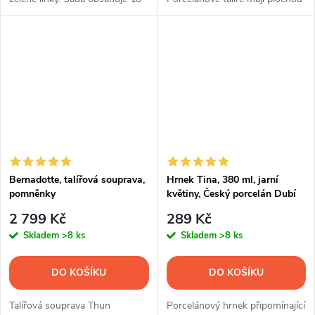
ks talířů.
základnu a jemně vroubkované
okraje.
Bernadotte, talířová souprava,
Hrnek Tina, 380 ml, jarní
pomněnky
květiny, Český porcelán Dubí
2 799 Kč
289 Kč
Skladem
>8 ks
Skladem
>8 ks
DO KOŠÍKU
DO KOŠÍKU
Talířová souprava Thun
Porcelánový hrnek připomínající