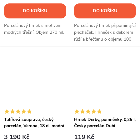
DO KOŠÍKU
DO KOŠÍKU
Porcelánový hrnek s motivem
Porcelánový hrnek připomínající
modrých třešní. Objem 270 ml.
plecháček. Hrneček s dekorem
růží a břečťanu o objemu 100
ml.
Talířová souprava, český
Hrnek Derby, pomněnky, 0,25 l,
porcelán, Verona, 18 d., modrá
Český porcelán Dubí
valbella, G. Benedikt
3 190 Kč
119 Kč