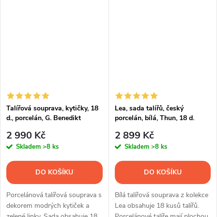
Talířová souprava, kytičky, 18
Lea, sada talířů, český
d., porcelán, G. Benedikt
porcelán, bílá, Thun, 18 d.
2 990 Kč
2 899 Kč
Skladem
>8 ks
Skladem
>8 ks
DO KOŠÍKU
DO KOŠÍKU
Porcelánová talířová souprava s
Bílá talířová souprava z kolekce
dekorem modrých kytiček a
Lea obsahuje 18 kusů talířů.
zelené linky. Sada obsahuje 18
Porcelánové talíře mají plochou