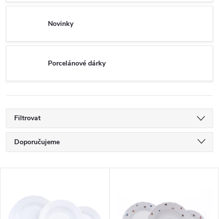
Novinky
Porcelánové dárky
Filtrovat
Ř
Doporučujeme
a
Nejlevnější
V
Nejdražší
z
ý
Nejprodávanější
e