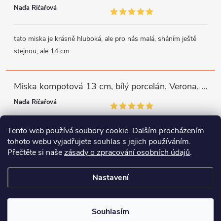
Naďa Říčařová
tato miska je krásně hluboká, ale pro nás malá, sháním ještě
stejnou, ale 14 cm
Miska kompotová 13 cm, bílý porcelán, Verona, G. Benedikt
Naďa Říčařová
Tento web používá soubory cookie. Dalším procházením
miska je trochu mělká, ale využiji
tohoto webu vyjadřujete souhlas s jejich používáním.
Přečtěte si naše
zásady o zpracování osobních údajů
.
Instagram
Facebook
WhatsApp
Nastavení
Copyright 2026
Porcelánový svět
. Všechna práva vyhrazena.
Souhlasím
Vytvořil Shoptet