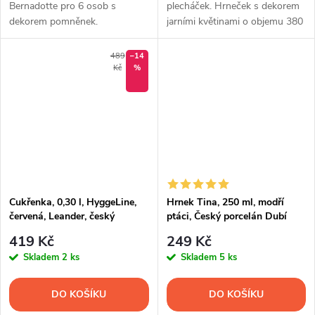
Bernadotte pro 6 osob s
plecháček. Hrneček s dekorem
dekorem pomněnek.
jarními květinami o objemu 380
ml.
489
–14
Kč
%
Cukřenka, 0,30 l, HyggeLine,
Hrnek Tina, 250 ml, modří
červená, Leander, český
ptáci, Český porcelán Dubí
porcelán
419 Kč
249 Kč
Skladem
2 ks
Skladem
5 ks
DO KOŠÍKU
DO KOŠÍKU