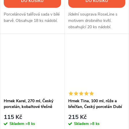
DO KOŠÍKU
DO KOŠÍKU
Porcelánová talířová sada v bílé
Jídelní souprava RoseLine s
barvě. Obsahuje 18 ks nádobí.
motivem drobného kvítí.
obsahující 20 ks nádobí.
Hrnek Karel, 270 ml, Český
Hrnek Tina, 100 ml, růže a
porcelán, kobaltové třešně
břečťan, Český porcelán Dubí
115 Kč
215 Kč
Skladem
>8 ks
Skladem
>8 ks