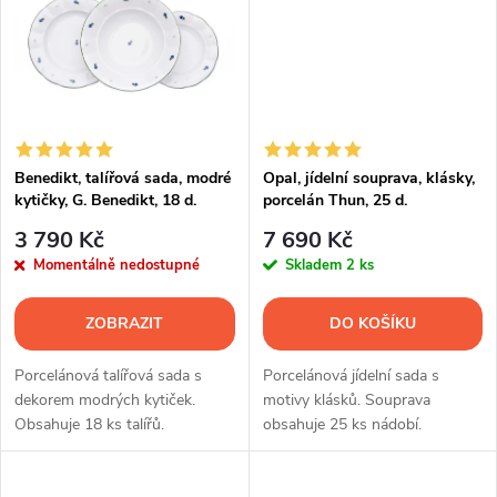
t
ů
ů
Benedikt, talířová sada, modré
Opal, jídelní souprava, klásky,
kytičky, G. Benedikt, 18 d.
porcelán Thun, 25 d.
3 790 Kč
7 690 Kč
Momentálně nedostupné
Skladem
2 ks
ZOBRAZIT
DO KOŠÍKU
Porcelánová talířová sada s
Porcelánová jídelní sada s
dekorem modrých kytiček.
motivy klásků. Souprava
Obsahuje 18 ks talířů.
obsahuje 25 ks nádobí.