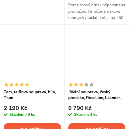
Porcelánový hrnek připomínající
plecháček. Hrneček s dekorem
modrých ptáčků o objemu 250
ml.
Tom, talířová souprava, bílá,
Jídelní souprava, český
Thun
porcelán, RoseLine, Leander,
20 d.
2 190 Kč
6 790 Kč
Skladem
>8 ks
Skladem
3 ks