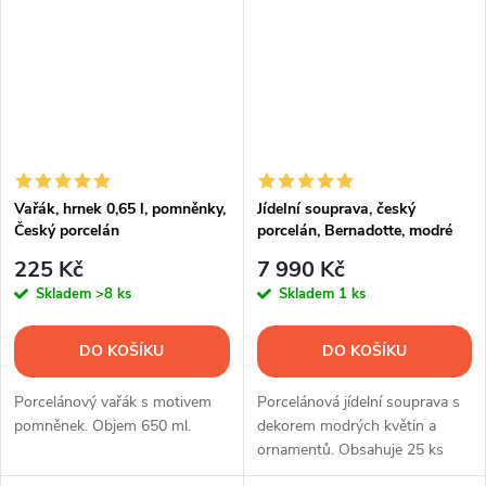
Vařák, hrnek 0,65 l, pomněnky,
Jídelní souprava, český
Český porcelán
porcelán, Bernadotte, modré
květy, 25 d., Thun 1794
225 Kč
7 990 Kč
Skladem
>8 ks
Skladem
1 ks
DO KOŠÍKU
DO KOŠÍKU
Porcelánový vařák s motivem
Porcelánová jídelní souprava s
pomněnek. Objem 650 ml.
dekorem modrých květin a
ornamentů. Obsahuje 25 ks
nádobí.