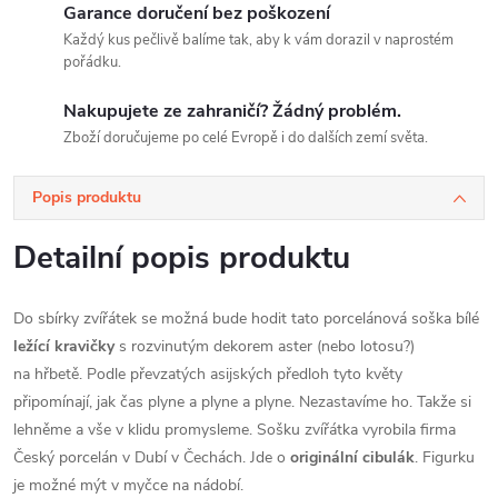
Garance doručení bez poškození
Každý kus pečlivě balíme tak, aby k vám dorazil v naprostém
pořádku.
Nakupujete ze zahraničí? Žádný problém.
Zboží doručujeme po celé Evropě i do dalších zemí světa.
Popis produktu
Detailní popis produktu
Do sbírky zvířátek se možná bude hodit tato porcelánová soška bílé
ležící kravičky
s rozvinutým dekorem aster (nebo lotosu?)
na hřbetě. Podle převzatých asijských předloh tyto květy
připomínají, jak čas plyne a plyne a plyne. Nezastavíme ho. Takže si
lehněme a vše v klidu promysleme. Sošku zvířátka vyrobila firma
Český porcelán v Dubí v Čechách. Jde o
originální cibulák
. Figurku
je možné mýt v myčce na nádobí.