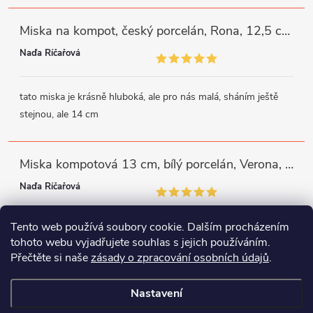
Miska na kompot, český porcelán, Rona, 12,5 cm, bílý, G. Benedikt
Naďa Říčařová
tato miska je krásně hluboká, ale pro nás malá, sháním ještě
stejnou, ale 14 cm
Miska kompotová 13 cm, bílý porcelán, Verona, G. Benedikt
Naďa Říčařová
Tento web používá soubory cookie. Dalším procházením
miska je trochu mělká, ale využiji
tohoto webu vyjadřujete souhlas s jejich používáním.
Přečtěte si naše
zásady o zpracování osobních údajů
.
Instagram
Facebook
WhatsApp
Nastavení