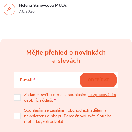
Helena Šanovcová MUDr.
7.8.2026
Mějte přehled o novinkách
Z
a slevách
á
E-mail
ODEBÍRAT
p
Zadáním svého e-mailu souhlasím
se zpracováním
osobních údajů
.
a
Souhlasím se zasíláním obchodních sdělení a
newsletteru e-shopu Porcelánový svět. Souhlas
t
mohu kdykoli odvolat.