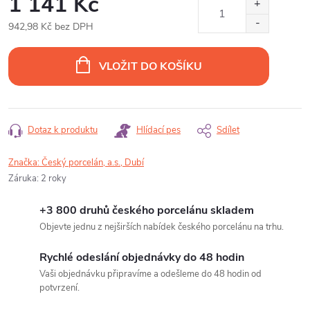
1 141 Kč
942,98 Kč bez DPH
Měrná
cena:
VLOŽIT DO KOŠÍKU
Dotaz k produktu
Hlídací pes
Sdílet
Značka:
Český porcelán, a.s., Dubí
Záruka
:
2 roky
+3 800 druhů českého porcelánu skladem
Objevte jednu z nejširších nabídek českého porcelánu na trhu.
Rychlé odeslání objednávky do 48 hodin
Vaši objednávku připravíme a odešleme do 48 hodin od
potvrzení.