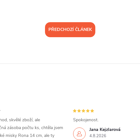
PŘEDCHOZÍ ČLÁNEK
od, skvělé zboží, ale
Spokojenost.
ná zásoba počtu ks, chtěla jsem
Jana Kejzlarová
ké misky Rona 14 cm, ale ty
4.8.2026