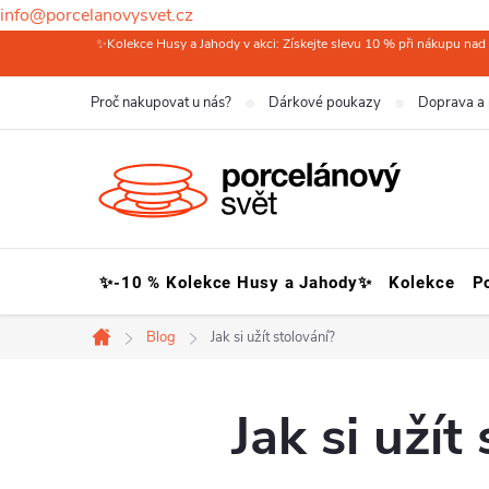
info@porcelanovysvet.cz
Přejít
✨Kolekce Husy a Jahody v akci: Získejte slevu 10 % při nákupu nad 
na
Proč nakupovat u nás?
Dárkové poukazy
Doprava a 
obsah
✨-10 % Kolekce Husy a Jahody✨
Kolekce
P
Blog
Jak si užít stolování?
Domů
Jak si užít