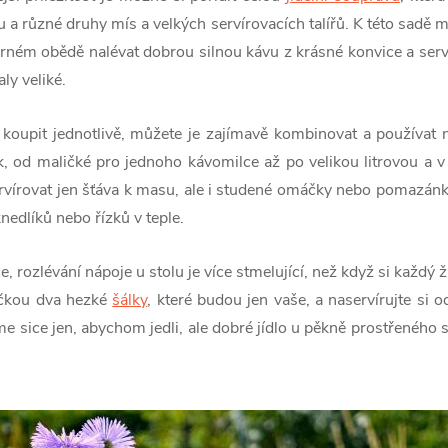
a různé druhy mís a velkých servírovacích talířů. K této sadě m
ém obědě nalévat dobrou silnou kávu z krásné konvice a serví
y veliké.
jí koupit jednotlivě, můžete je zajímavě kombinovat a používat
k, od maličké pro jednoho kávomilce až po velikou litrovou a v 
vírovat jen šťáva k masu, ale i studené omáčky nebo pomazánk
nedlíků nebo řízků v teple.
, rozlévání nápoje u stolu je více stmelující, než když si každý 
ičkou dva hezké
šálky
, které budou jen vaše, a naservírujte si
eme sice jen, abychom jedli, ale dobré jídlo u pěkně prostřeného 