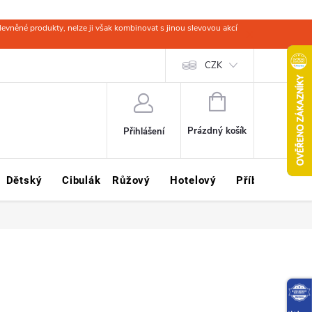
evněné produkty, nelze ji však kombinovat s jinou slevovou akcí
 zboží
Obchodní podmínky
Ochrana osobních údajů
CZK
Kariéra
NÁKUPNÍ
KOŠÍK
Prázdný košík
Přihlášení
Dětský
Cibulák
Růžový
Hotelový
Příbory
Sklo