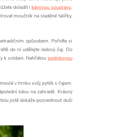
ůžete doladit i
kávovou soupravu
.
rovat moučník na sladěné talířky,
 netradičním způsobem. Pořiďte si
létě do ní udělejte ledový čaj. Do
y k snídani. Nahřátou
polévkovou
žmoulá v hrnku svůj pytlík s čajem.
 odpolední kávu na zahradě. Krásný
stolu jistě dokáže pozvednout duši