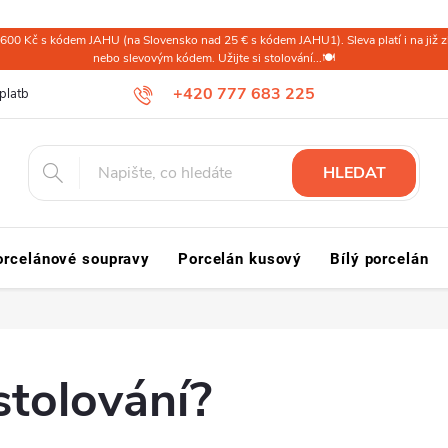
600 Kč s kódem JAHU (na Slovensko nad 25 € s kódem JAHU1). Sleva platí i na již zl
nebo slevovým kódem. Užijte si stolování...🍽️
+420 777 683 225
platba ČR
Doprava a platba Slovensko a svět
Reklamace a vrácení
HLEDAT
orcelánové soupravy
Porcelán kusový
Bílý porcelán
 stolování?