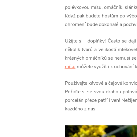
polévkovou mísu, omáčník, slánku 
Když pak budete hostům po výborn
ohromení bude dokonalé a pochval
Užijte si i doplňky! Často se da
několik tvarů a velikostí mlékove
krásných omáčníků se nemusí ser
mísu
můžete využít i k uchování k
Používejte kávové a čajové konvice
Pořiďte si se svou drahou polov
porcelán přece patří i ven! Nežij
každého z nás.