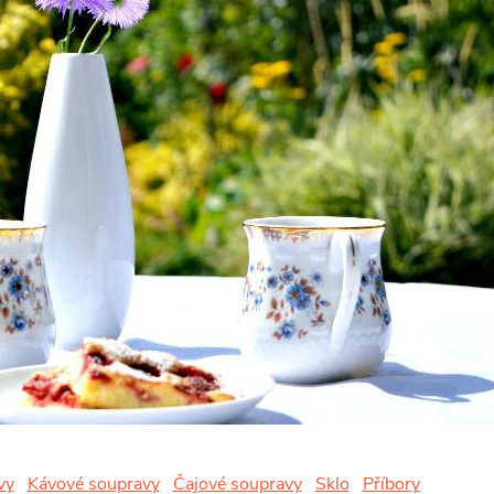
vy
Kávové soupravy
Čajové soupravy
Sklo
Příbory