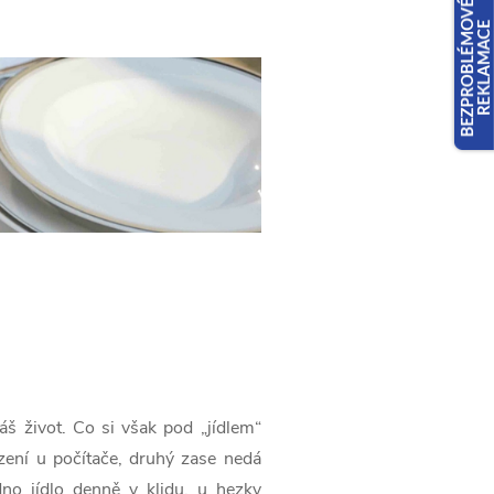
š život. Co si však pod „jídlem“
zení u počítače, druhý zase nedá
no jídlo denně v klidu, u hezky