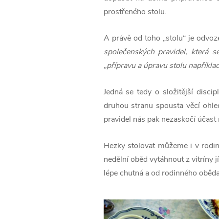
prostřeného stolu.
A právě od toho „stolu“ je odvoz
společenských pravidel
, která s
„přípravu a úpravu stolu například
Jedná se tedy o složitější disci
druhou stranu spousta věcí ohled
pravidel nás pak nezaskočí účast 
Hezky stolovat můžeme i v rodin
nedělní oběd vytáhnout z vitríny j
lépe chutná a od rodinného oběda