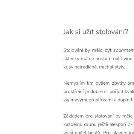
Jak si užít stolování?
Stolování by mělo být
souhrnem
sklenky máme hostům nalít víno.
kusy netradičně, míchat styly.
Nemyslím tím ovšem zbytky omlác
prostírání je dobré si pořídit k
zajímavými prostírkami a doplnit 
Základem pro stolování by měla
každému druhu ještě alespoň 2-4 t
větší počet hostů. Pro slavnostně