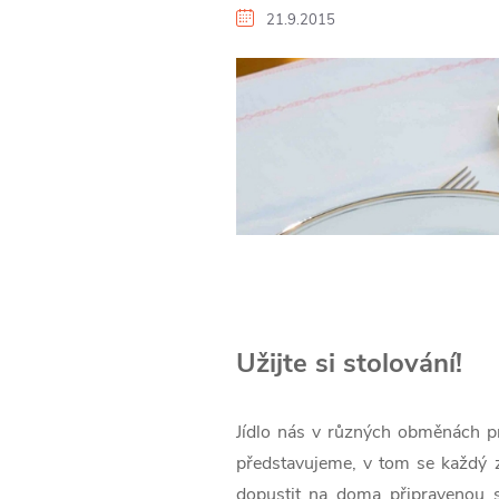
21.9.2015
Užijte si stolování!
Jídlo nás v různých obměnách pr
představujeme, v tom se každý z
dopustit na doma připravenou s