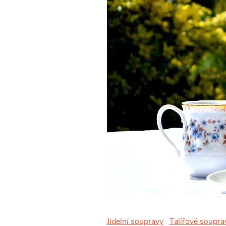
Jídelní soupravy
Talířové soupra