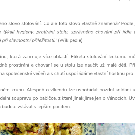
eno slovo stolování. Co ale toto slovo vlastně znamená? Podle 
e týkají hygieny, protírání
stolu, správného chování
při jídle 
 při slavnostní
příležitosti.“
(Wikipedie)
plínu, která zahrnuje více oblastí. Etiketa stolování leckomu m
ně prostírání a chování se u stolu lze naučit už malé děti. Při
na společenské večeři a s chutí uspořádáme vlastní hostinu pro 
ném kruhu. Alespoň o víkendu lze uspořádat pozdní snídani u
ídelní soupravu po babičce, z které jinak jíme jen o Vánocích. Uv
 budete vstávat s lepším pocitem.