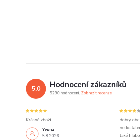
Hodnocení zákazníků
5,0
5290 hodnocení
Zobrazit recenze
Krásné zboží.
dobrý obch
nedostateč
Yvona
také hlubo
5.8.2026