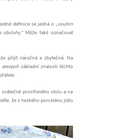
jedné definice se jedná o
„souhrn
a obsluhy.“
Může také označovat
ůže přijít náročná a zbytečná. Na
 alespoň základní znalosti těchto
přátele.
 svátečně prostřeného stolu a na
idíte, že z hezkého porcelánu jídlo