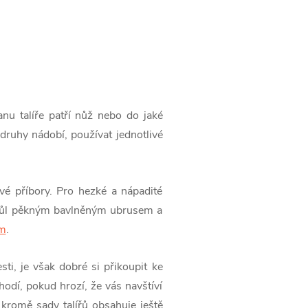
anu talíře patří nůž nebo do jaké
ruhy nádobí, používat jednotlivé
vé příbory. Pro hezké a nápadité
t stůl pěkným bavlněným ubrusem a
em
.
sti, je však dobré si přikoupit ke
hodí, pokud hrozí, že vás navštíví
á kromě sady talířů obsahuje ještě