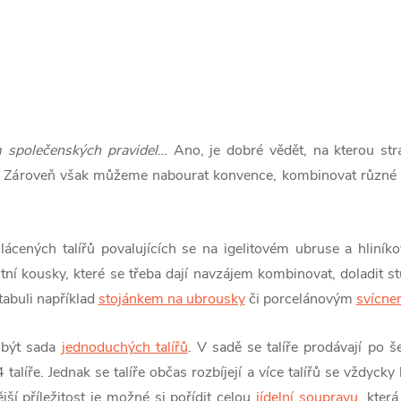
 společenských pravidel
… Ano, je dobré vědět, na kterou str
 Zároveň však můžeme nabourat konvence, kombinovat různé d
ených talířů povalujících se na igelitovém ubruse a hliníko
valitní kousky, které se třeba dají navzájem kombinovat, doladi
tabuli například
stojánkem na ubrousky
či porcelánovým
svícn
 být sada
jednoduchých talířů
. V sadě se talíře prodávají po še
alíře. Jednak se talíře občas rozbíjejí a více talířů se vždycky 
jší příležitost je možné si pořídit celou
jídelní soupravu
, kter