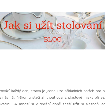
ovází každý den, strava je jednou ze základních potřeb pro ná
 nás liší. Někomu stačí zhltnout cosi z plastové misky při se
vačinu. A mnozí si v dnešní době snaží užít si alespoň jed