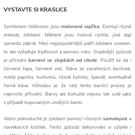
VYSTAVTE SI KRASLICE
Symbolem Velikonoc jsou
malovaná vajíčka
. Existují různé
metody zdobení. Některé jsou hotové rychle, jiné dají
opravdu zabrat. Mezi nejpopulárnější patří zdobení voskem,
to ale vyžaduje trpělivost a pevnou ruku. Snadnější způsob
je přírodní
barvení ve slupkách od cibule
. Použít se dá i
červená řepa, červené zelí, šťáva ze zavařených borůvek,
mletá paprika, kurkuma, různé bylinky, špenát, eventuálně
černá káva. Výhodou je, že celý tento barvící proces je
naprosto přírodní. Barvy ale bohužel nejsou tak syté jako
v případě kupovaných umělých barev.
Velmi jednoduché je zdobení pomocí různých
samolepek
a
navlékacích košilek. Tento způsob dekorování si užijete i