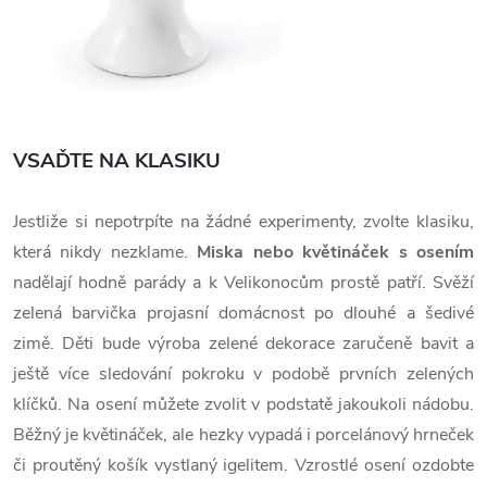
VSAĎTE NA KLASIKU
Jestliže si nepotrpíte na žádné experimenty, zvolte klasiku,
která nikdy nezklame.
Miska nebo květináček s osením
nadělají hodně parády a k Velikonocům prostě patří. Svěží
zelená barvička projasní domácnost po dlouhé a šedivé
zimě. Děti bude výroba zelené dekorace zaručeně bavit a
ještě více sledování pokroku v podobě prvních zelených
klíčků. Na osení můžete zvolit v podstatě jakoukoli nádobu.
Běžný je květináček, ale hezky vypadá i porcelánový hrneček
či proutěný košík vystlaný igelitem. Vzrostlé osení ozdobte