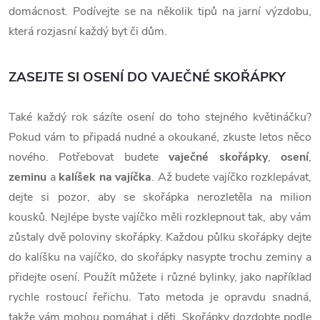
domácnost. Podívejte se na několik tipů na jarní výzdobu,
která rozjasní každý byt či dům.
ZASEJTE SI OSENÍ DO VAJEČNÉ SKOŘÁPKY
Také každý rok sázíte osení do toho stejného květináčku?
Pokud vám to připadá nudné a okoukané, zkuste letos něco
nového. Potřebovat budete
vaječné skořápky
,
osení
,
zeminu
a
kalíšek na vajíčka
. Až budete vajíčko rozklepávat,
dejte si pozor, aby se skořápka nerozletěla na milion
kousků. Nejlépe byste vajíčko měli rozklepnout tak, aby vám
zůstaly dvě poloviny skořápky. Každou půlku skořápky dejte
do kalíšku na vajíčko, do skořápky nasypte trochu zeminy a
přidejte osení. Použít můžete i různé bylinky, jako například
rychle rostoucí řeřichu. Tato metoda je opravdu snadná,
takže vám mohou pomáhat i děti. Skořápky dozdobte podle