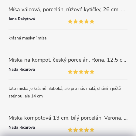
Mísa válcová, porcelán, růžové kytičky, 26 cm, G. Benedikt
Jana Rakytová
krásná masivní mísa
Miska na kompot, český porcelán, Rona, 12,5 cm, bílý, G. Benedikt
Naďa Říčařová
tato miska je krásně hluboká, ale pro nás malá, sháním ještě
stejnou, ale 14 cm
Miska kompotová 13 cm, bílý porcelán, Verona, G. Benedikt
Naďa Říčařová