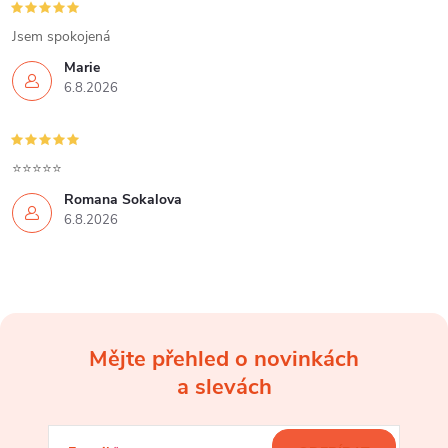
Jsem spokojená
Marie
6.8.2026
⭐⭐⭐⭐⭐
Romana Sokalova
6.8.2026
Mějte přehled o novinkách
Z
a slevách
á