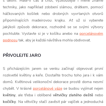
s dětmi. Máte-li čas a chuť, vyzkoušejte i méně známé
techniky, jako například zdobení slámou, drátkem, pomocí
háčkovaných košilek nebo drobných vyvrtaných otvorů
připomínajících madeirovou krajku. Ať už si vyberete
jakýkoli způsob dekorace, rozhodně se se svými výtvory
pochlubte. Vystavte si je v košíku anebo na
porcelánovém
podnosu
tak, aby je každá návštěva mohla obdivovat.
PŘIVOLEJTE JARO
S přicházejícím jarem se venku začínají objevovat první
rozkvetlé květiny a keře. Dostaňte trochu toho jara i k vám
domů. Květinová velikonoční dekorace prostě doma nesmí
chybět. V krásné
porcelánové váze
se budou vyjímat nejen
květiny
, ale třeba i oblíbené
větvičky
zlatého deště
nebo
kočičky
. Na větvičky stačí zavěsit pár vajíček a jednoduchá