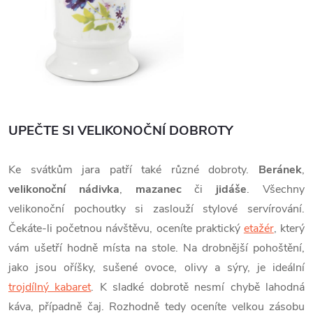
UPEČTE SI VELIKONOČNÍ DOBROTY
Ke svátkům jara patří také různé dobroty.
Beránek
,
velikonoční nádivka
,
mazanec
či
jidáše
. Všechny
velikonoční pochoutky si zaslouží stylové servírování.
Čekáte-li početnou návštěvu, oceníte praktický
etažér
, který
vám ušetří hodně místa na stole. Na drobnější pohoštění,
jako jsou oříšky, sušené ovoce, olivy a sýry, je ideální
trojdílný kabaret
. K sladké dobrotě nesmí chybě lahodná
káva, případně čaj. Rozhodně tedy oceníte velkou zásobu