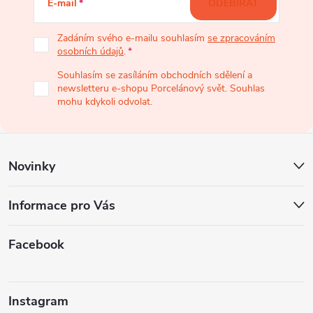
E-mail
ODEBÍRAT
p
Zadáním svého e-mailu souhlasím
se zpracováním
osobních údajů
.
a
Souhlasím se zasíláním obchodních sdělení a
newsletteru e-shopu Porcelánový svět. Souhlas
t
mohu kdykoli odvolat.
í
Novinky
Informace pro Vás
Facebook
Instagram