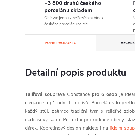
+3 800 druhů českého
porcelánu skladem
Objevte jednu z nejširších nabídek
V
českého porcelánu na trhu.
o
p
POPIS PRODUKTU
RECENZE
Detailní popis produktu
Talířová souprava
Constance
pro 6 osob
je ideá
elegance a přírodních motivů. Porcelán s
kopreti
každý stůl, zatímco tradiční tvar s reliéfně zd
nadčasový šarm. Perfektní pro rodinné obědy, slavno
dárek. Kopretinový design najdete i na
jídelní sou