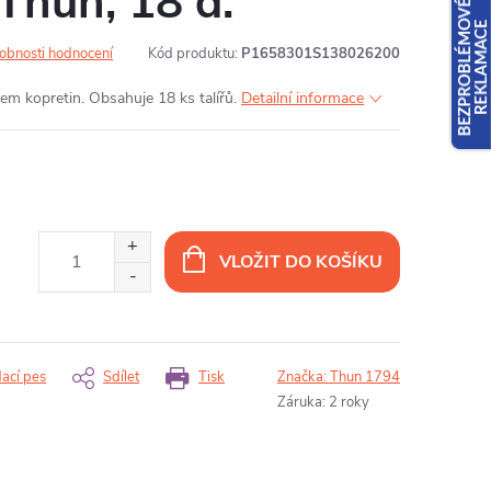
 Thun, 18 d.
obnosti hodnocení
Kód produktu:
P1658301S138026200
em kopretin. Obsahuje 18 ks talířů.
Detailní informace
VLOŽIT DO KOŠÍKU
dací pes
Sdílet
Tisk
Značka:
Thun 1794
Záruka
:
2 roky