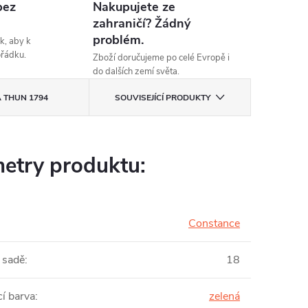
bez
Nakupujete ze
zahraničí? Žádný
problém.
k, aby k
ořádku.
Zboží doručujeme po celé Evropě i
do dalších zemí světa.
A
THUN 1794
SOUVISEJÍCÍ PRODUKTY
etry produktu:
Constance
 sadě
:
18
cí barva
:
zelená