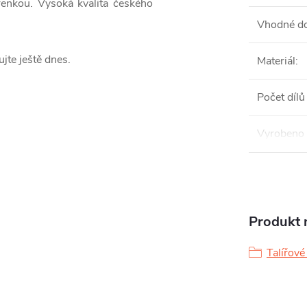
řenkou. Vysoká kvalita českého
Vhodné do
jte ještě dnes.
Materiál
:
Počet dílů
Vyrobeno 
Produkt n
Talířov