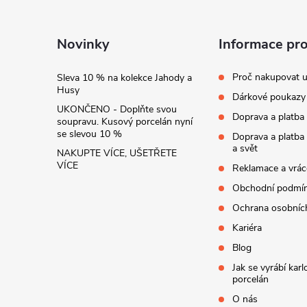
a
t
Novinky
Informace pr
í
Proč nakupovat u
Sleva 10 % na kolekce Jahody a
Husy
Dárkové poukazy
UKONČENO - Doplňte svou
Doprava a platba
soupravu. Kusový porcelán nyní
se slevou 10 %
Doprava a platba
a svět
NAKUPTE VÍCE, UŠETŘETE
VÍCE
Reklamace a vrác
Obchodní podmí
Ochrana osobníc
Kariéra
Blog
Jak se vyrábí kar
porcelán
O nás