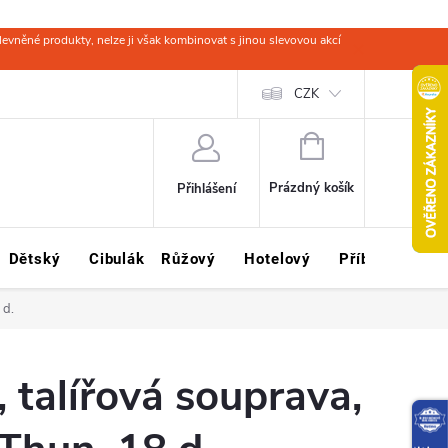
evněné produkty, nelze ji však kombinovat s jinou slevovou akcí
 zboží
Obchodní podmínky
Ochrana osobních údajů
CZK
Kariéra
NÁKUPNÍ
KOŠÍK
Prázdný košík
Přihlášení
Dětský
Cibulák
Růžový
Hotelový
Příbory
Sklo
 d.
 talířová souprava,