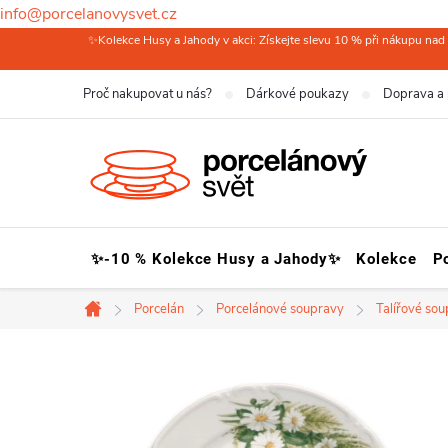
info@porcelanovysvet.cz
Přejít
✨Kolekce Husy a Jahody v akci: Získejte slevu 10 % při nákupu nad 
na
Proč nakupovat u nás?
Dárkové poukazy
Doprava a 
obsah
✨-10 % Kolekce Husy a Jahody✨
Kolekce
P
Porcelán
Porcelánové soupravy
Talířové so
Domů