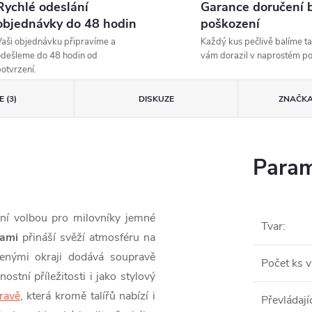
Rychlé odeslání
Garance doručení 
objednávky do 48 hodin
poškození
aši objednávku připravíme a
Každý kus pečlivě balíme ta
dešleme do 48 hodin od
vám dorazil v naprostém p
otvrzení.
 (3)
DISKUZE
ZNAČK
Param
lní volbou pro milovníky jemné
Tvar
:
nami
přináší svěží atmosféru na
obenými okraji dodává soupravě
Počet ks v
stní příležitosti i jako stylový
pravě
, která kromě talířů nabízí i
Převládají