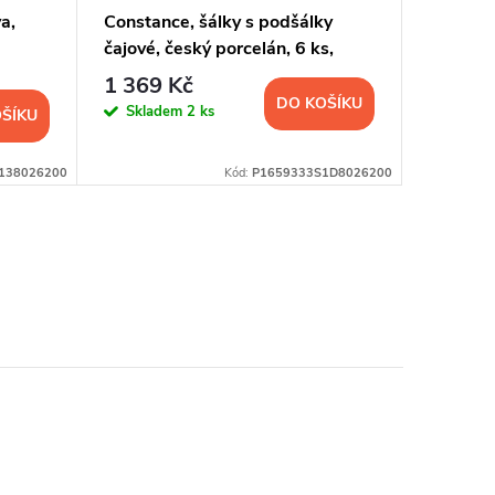
a,
Constance, šálky s podšálky
Constan
čajové, český porcelán, 6 ks,
kávové, 
kopretiny, Thun
kopreti
1 369 Kč
1 208
DO KOŠÍKU
Skladem
2 ks
Sklad
ŠÍKU
138026200
Kód:
P1659333S1D8026200