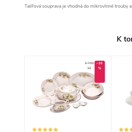
Talířová souprava je vhodná do mikrovlnné trouby 
K to
6 790
–16
Kč
%