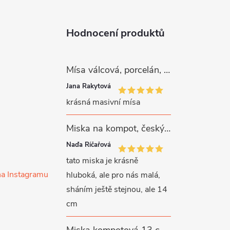
Hodnocení produktů
Mísa válcová, porcelán, růžové kytičky, 26 cm, G. Benedikt
Jana Rakytová
krásná masivní mísa
Miska na kompot, český porcelán, Rona, 12,5 cm, bílý, G. Benedikt
Naďa Říčařová
tato miska je krásně
na Instagramu
hluboká, ale pro nás malá,
sháním ještě stejnou, ale 14
cm
Miska kompotová 13 cm, bílý porcelán, Verona, G. Benedikt