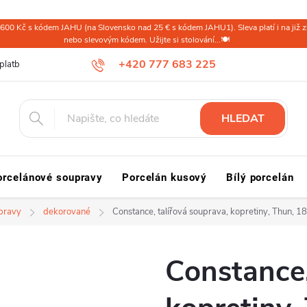
600 Kč s kódem JAHU (na Slovensko nad 25 € s kódem JAHU1). Sleva platí i na již zl
nebo slevovým kódem. Užijte si stolování...🍽️
+420 777 683 225
platba ČR
Doprava a platba Slovensko a svět
Reklamace a vrácení
HLEDAT
orcelánové soupravy
Porcelán kusový
Bílý porcelán
upravy
dekorované
Constance, talířová souprava, kopretiny, Thun, 18
Constance,