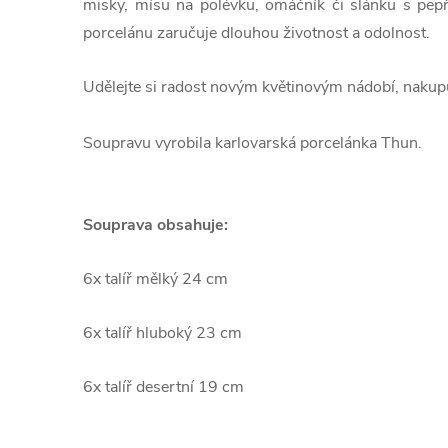
misky, mísu na polévku, omáčník či slánku s pep
porcelánu zaručuje dlouhou životnost a odolnost.
Udělejte si radost novým květinovým nádobí, nakupu
Soupravu vyrobila karlovarská porcelánka Thun.
Souprava obsahuje:
6x talíř mělký 24 cm
6x talíř hluboký 23 cm
6x talíř desertní 19 cm