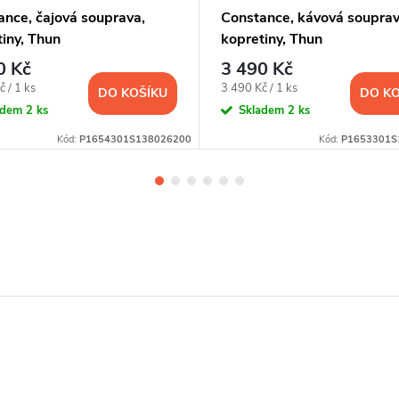
ance, čajová souprava,
Constance, kávová souprav
iny, Thun
kopretiny, Thun
0 Kč
3 490 Kč
Měrná
 / 1 ks
3 490 Kč / 1 ks
DO KOŠÍKU
DO KO
cena:
adem
2 ks
Skladem
2 ks
Kód:
P1654301S138026200
Kód:
P1653301S