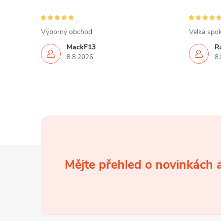
Výborný obchod
Velká spok
MackF13
Ra
8.8.2026
8.
Z
Mějte přehled o novinkách
á
p