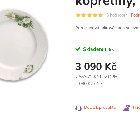
kopretiny,
3 hodnocení
Podr
Porcelánová talířová sada se vzor
Skladem
6 ks
3 090 Kč
2 553,72 Kč bez DPH
Měrná
3 090 Kč / 1 ks
cena:
Dotaz k produktu
Hlí