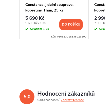
ouprava,
Constance, jídelní souprava,
Const
kopretiny, Thun, 25 ks
kopret
5 690 Kč
2 99
KOŠÍKU
Měrná
Měrná
5 690 Kč / 1 ks
2 990 Kč
DO KOŠÍKU
cena:
cena:
Skladem
1 ks
Skl
1S1D8026200
Kód:
P1652301S138026200
Hodnocení zákazníků
5,0
5300 hodnocení
Zobrazit recenze