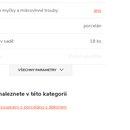
 myčky a mikrovlnné trouby
:
ano
porcelán
 v sadě
:
18 ks
v
:
Česká republika
VŠECHNY PARAMETRY
aleznete v této kategorii
é soupravy z porcelánu s dekorem