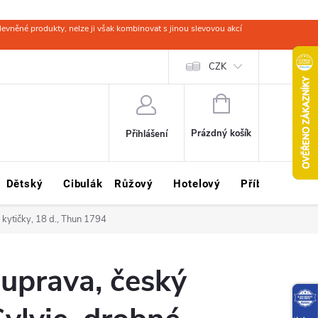
evněné produkty, nelze ji však kombinovat s jinou slevovou akcí
 zboží
Obchodní podmínky
Ochrana osobních údajů
CZK
Kariéra
NÁKUPNÍ
KOŠÍK
Prázdný košík
Přihlášení
Dětský
Cibulák
Růžový
Hotelový
Příbory
Sklo
 kytičky, 18 d., Thun 1794
ouprava, český