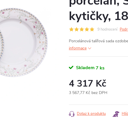
porcelán, 
kytičky, 1
9 hodnocení
Podr
Porcelánová talířová sada ozdobe
informace
Skladem
7 ks
4 317 Kč
3 567,77 Kč bez DPH
Měrná
cena:
Dotaz k produktu
Hlí