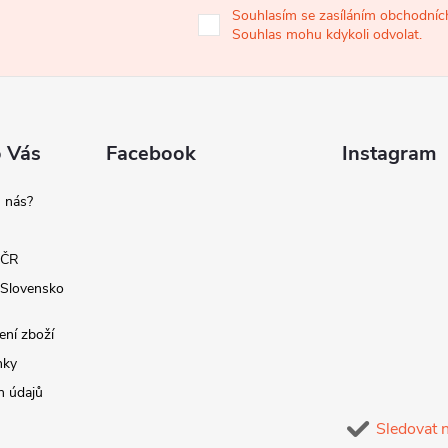
Souhlasím se zasíláním obchodních
Souhlas mohu kdykoli odvolat.
o Vás
Facebook
Instagram
 nás?
 ČR
 Slovensko
ení zboží
nky
h údajů
Sledovat 