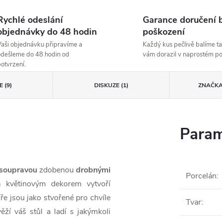
Rychlé odeslání
Garance doručení 
objednávky do 48 hodin
poškození
aši objednávku připravíme a
Každý kus pečlivě balíme ta
dešleme do 48 hodin od
vám dorazil v naprostém p
otvrzení.
 (9)
DISKUZE (1)
ZNAČK
Param
 soupravou
zdobenou
drobnými
Porcelán
:
m květinovým dekorem vytvoří
ře jsou jako stvořené pro chvíle
Tvar
:
ží váš stůl a ladí s jakýmkoli