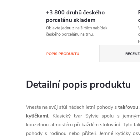
+3 800 druhů českého
porcelánu skladem
Objevte jednu z nejširších nabídek
V
českého porcelánu na trhu.
o
p
POPIS PRODUKTU
RECENZE
Detailní popis produktu
Vneste na svůj stůl nádech letní pohody s
talířovou
kytičkami
. Klasický tvar Sylvie spolu s jemný
kouzelnou atmosféru při každém stolování. Tyto talí
pohody s rodinou nebo přáteli. Jemné kytičky osvě