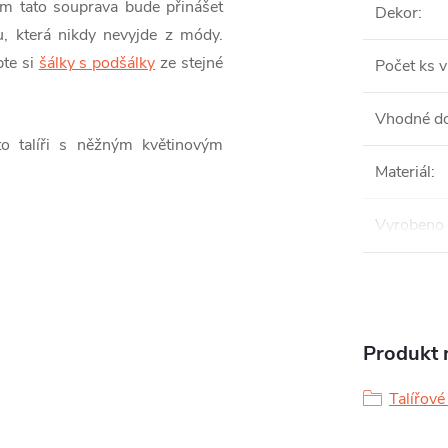
ám tato souprava bude přinášet
Dekor
:
u, která nikdy nevyjde z módy.
pte si
šálky s podšálky
ze stejné
Počet ks v
Vhodné do
to talíři s něžným květinovým
Materiál
:
Vyrobeno 
Produkt n
Talířov