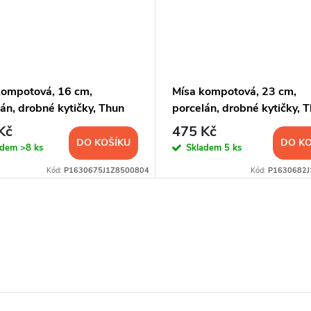
kompotová, 16 cm,
Mísa kompotová, 23 cm,
án, drobné kytičky, Thun
porcelán, drobné kytičky, 
Kč
475 Kč
DO KOŠÍKU
DO KO
adem
>8 ks
Skladem
5 ks
Kód:
P1630675J1Z8500804
Kód:
P1630682J