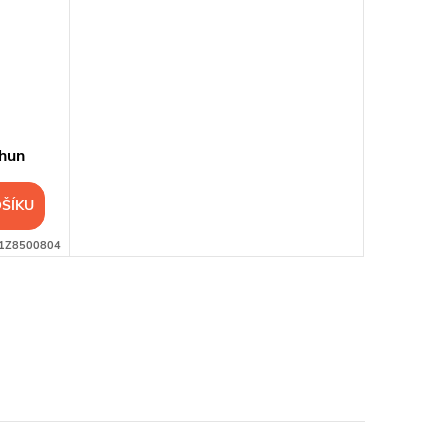
Thun
ŠÍKU
1Z8500804