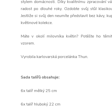
stylem domácnosti. Díky kvalitnímu zpracování v
radost po dlouhé roky. Ozdobte svůj stůl klasiko
Jestliže si svůj den neumíte představit bez kávy, ku
květinové kolekce.
Máte v okolí milovníka květin? Potěšte ho těmi
vzorem.
Vyrobila karlovarská porcelánka Thun.
Sada talířů obsahuje:
6x talíř mělký 25 cm
6x talíř hluboký 22 cm