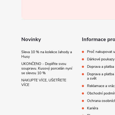
á
p
a
t
Novinky
Informace pr
í
Proč nakupovat u
Sleva 10 % na kolekce Jahody a
Husy
Dárkové poukazy
UKONČENO - Doplňte svou
Doprava a platba
soupravu. Kusový porcelán nyní
se slevou 10 %
Doprava a platba
a svět
NAKUPTE VÍCE, UŠETŘETE
VÍCE
Reklamace a vrác
Obchodní podmí
Ochrana osobníc
Kariéra