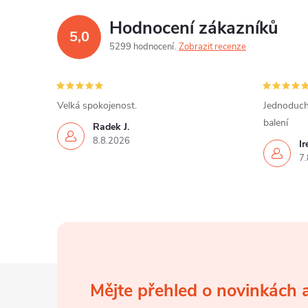
Hodnocení zákazníků
5,0
5299 hodnocení
Zobrazit recenze
Velká spokojenost.
Jednoduch
balení
Radek J.
8.8.2026
I
7.
Z
Mějte přehled o novinkách