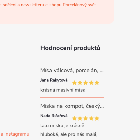
 sdělení a newsletteru e-shopu Porcelánový svět.
Hodnocení produktů
Mísa válcová, porcelán, růžové kytičky, 26 cm, G. Benedikt
Jana Rakytová
krásná masivní mísa
Miska na kompot, český porcelán, Rona, 12,5 cm, bílý, G. Benedikt
Naďa Říčařová
tato miska je krásně
na Instagramu
hluboká, ale pro nás malá,