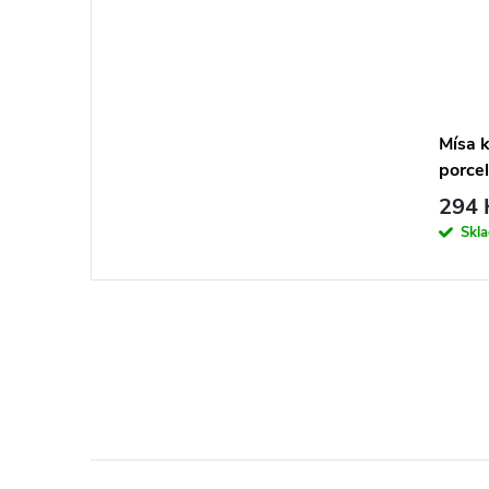
Mísa 
porcel
294 
Skl