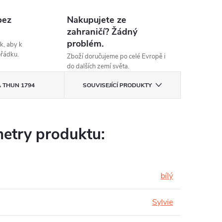
bez
Nakupujete ze
zahraničí? Žádný
problém.
k, aby k
ořádku.
Zboží doručujeme po celé Evropě i
do dalších zemí světa.
A
THUN 1794
SOUVISEJÍCÍ PRODUKTY
etry produktu:
bílý
Sylvie