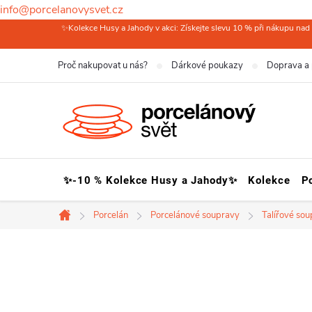
info@porcelanovysvet.cz
Přejít
✨Kolekce Husy a Jahody v akci: Získejte slevu 10 % při nákupu nad 
na
Proč nakupovat u nás?
Dárkové poukazy
Doprava a 
obsah
✨-10 % Kolekce Husy a Jahody✨
Kolekce
P
Porcelán
Porcelánové soupravy
Talířové so
Domů