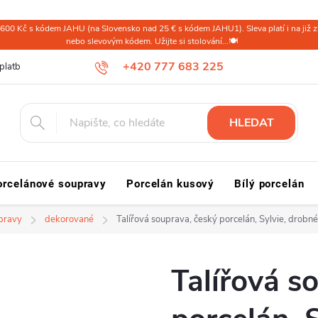
600 Kč s kódem JAHU (na Slovensko nad 25 € s kódem JAHU1). Sleva platí i na již zl
nebo slevovým kódem. Užijte si stolování...🍽️
+420 777 683 225
platba ČR
Doprava a platba Slovensko a svět
Reklamace a vrácení
HLEDAT
orcelánové soupravy
Porcelán kusový
Bílý porcelán
upravy
dekorované
Talířová souprava, český porcelán, Sylvie, drobné
Talířová s