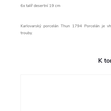
6x talíř desertní 19 cm
Karlovarský porcelán Thun 1794 Porcelán je v
trouby.
K to