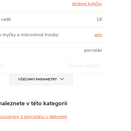
drobné kytičky
 sadě
:
18
 myčky a mikrovlnné trouby
:
ano
porcelán
v
:
Česká republika
VŠECHNY PARAMETRY
aleznete v této kategorii
é soupravy z porcelánu s dekorem