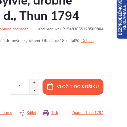
Sylvie, drobné
8 d., Thun 1794
obnosti hodnocení
Kód produktu:
P1548305S128500804
ná drobnými kytičkami. Obsahuje 18 ks talířů.
Detailní
VLOŽIT DO KOŠÍKU
dací pes
Sdílet
Tisk
Značka:
Thun 1794