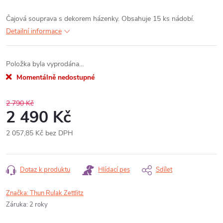
Čajová souprava s dekorem házenky. Obsahuje 15 ks nádobí.
Detailní informace
Položka byla vyprodána…
Momentálně nedostupné
2 790 Kč
2 490 Kč
2 057,85 Kč bez DPH
Měrná
cena:
Dotaz k produktu
Hlídací pes
Sdílet
Značka:
Thun Rulak Zettlitz
Záruka
:
2 roky