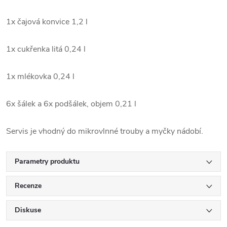
1x čajová konvice 1,2 l
1x cukřenka litá 0,24 l
1x mlékovka 0,24 l
6x šálek a 6x podšálek, objem 0,21 l
Servis je vhodný do mikrovlnné trouby a myčky nádobí.
Parametry produktu
Recenze
Diskuse