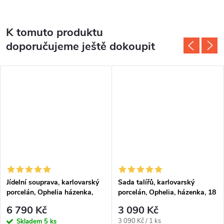
K tomuto produktu
doporučujeme ještě dokoupit
Jídelní souprava, karlovarský
Sada talířů, karlovarský
porcelán, Ophelia házenka,
porcelán, Ophelia, házenka, 18
Thun RZ, 25 d.
d., Thun R. Z.
6 790 Kč
3 090 Kč
Měrná
3 090 Kč / 1 ks
Skladem
5 ks