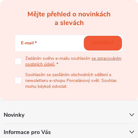
Mějte přehled o novinkách
Z
a slevách
á
E-mail
ODEBÍRAT
p
Zadáním svého e-mailu souhlasím
se zpracováním
osobních údajů
.
a
Souhlasím se zasíláním obchodních sdělení a
newsletteru e-shopu Porcelánový svět. Souhlas
t
mohu kdykoli odvolat.
í
Novinky
Informace pro Vás