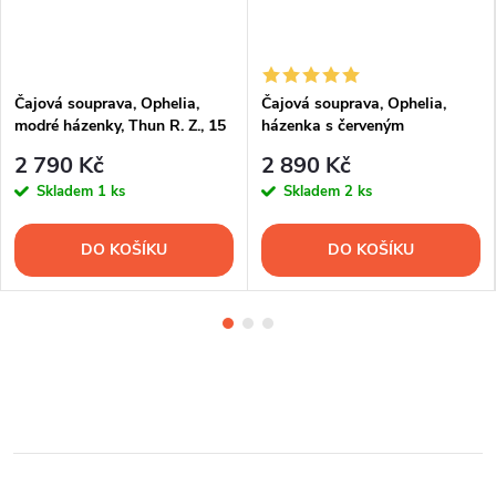
Čajová souprava, Ophelia,
Čajová souprava, Ophelia,
modré házenky, Thun R. Z., 15
házenka s červeným
d.
proužkem, Thun RZ, 15 d.
2 790 Kč
2 890 Kč
Skladem
1 ks
Skladem
2 ks
DO KOŠÍKU
DO KOŠÍKU