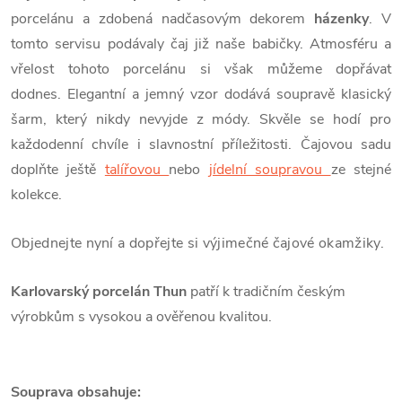
porcelánu a zdobená nadčasovým dekorem
házenky
. V
tomto servisu podávaly čaj již naše babičky. Atmosféru a
vřelost tohoto porcelánu si však můžeme dopřávat
dodnes. Elegantní a jemný vzor dodává soupravě klasický
šarm, který nikdy nevyjde z módy. Skvěle se hodí pro
každodenní chvíle i slavnostní příležitosti. Čajovou sadu
doplňte ještě
talířovou
nebo
jídelní soupravou
ze stejné
kolekce.
Objednejte nyní
a dopřejte si výjimečné čajové okamžiky.
Karlovarský porcelán
Thun
patří k tradičním českým
výrobkům s vysokou a ověřenou kvalitou.
Souprava obsahuje: