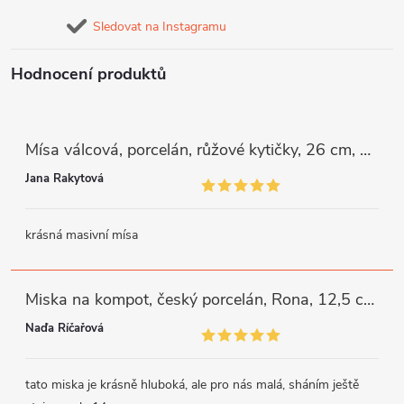
Sledovat na Instagramu
Hodnocení produktů
Mísa válcová, porcelán, růžové kytičky, 26 cm, G. Benedikt
Jana Rakytová
krásná masivní mísa
Miska na kompot, český porcelán, Rona, 12,5 cm, bílý, G. Benedikt
Naďa Říčařová
tato miska je krásně hluboká, ale pro nás malá, sháním ještě