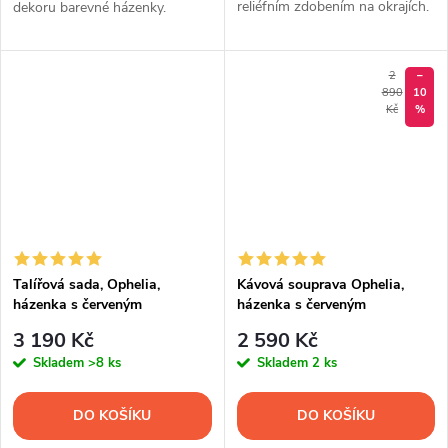
reliéfním zdobením na okrajích.
dekoru barevné házenky.
Souprava obsahuje 18 ks talířů.
2
–
890
10
Kč
%
Talířová sada, Ophelia,
Kávová souprava Ophelia,
házenka s červeným
házenka s červeným
proužkem, Thun RZ, 18 d.
proužkem, porcelán Thun RZ,
3 190 Kč
2 590 Kč
15 d.
Skladem
>8 ks
Skladem
2 ks
DO KOŠÍKU
DO KOŠÍKU