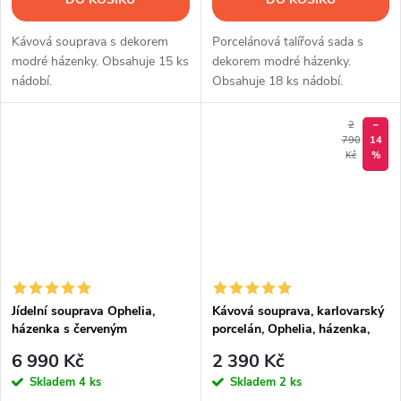
Kávová souprava s dekorem
Porcelánová talířová sada s
modré házenky. Obsahuje 15 ks
dekorem modré házenky.
nádobí.
Obsahuje 18 ks nádobí.
2
–
790
14
Kč
%
Jídelní souprava Ophelia,
Kávová souprava, karlovarský
házenka s červeným
porcelán, Ophelia, házenka,
proužkem, karlovarský
Thun RZ, 15 d.
6 990 Kč
2 390 Kč
porcelán, Thun RZ
Skladem
4 ks
Skladem
2 ks