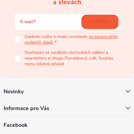
Z
a slevách
á
E-mail
ODEBÍRAT
p
Zadáním svého e-mailu souhlasím
se zpracováním
osobních údajů
.
a
Souhlasím se zasíláním obchodních sdělení a
newsletteru e-shopu Porcelánový svět. Souhlas
t
mohu kdykoli odvolat.
í
Novinky
Informace pro Vás
Facebook