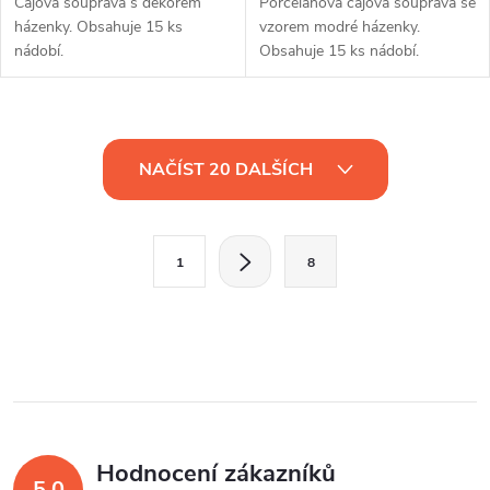
Čajová souprava s dekorem
Porcelánová čajová souprava se
házenky. Obsahuje 15 ks
vzorem modré házenky.
nádobí.
Obsahuje 15 ks nádobí.
O
NAČÍST 20 DALŠÍCH
v
l
S
1
8
t
á
r
d
á
a
n
k
c
o
í
v
Hodnocení zákazníků
5,0