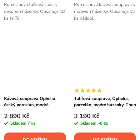
Porcelánová talířová sada s
Porcelánová kávová souprava s
dekorem házenky. Obsahuje 18
motivem házenky. Obsahuje 15
ks talířů.
ks nádobí.
Kávová souprava Ophelia,
Talířová souprava, Ophelia,
český porcelán, modré
porcelán, modré házenky, Thun
házenky, Thun RZ, 15 d.
R. Z., 18 d.
2 890 Kč
3 190 Kč
Skladem
7 ks
Skladem
>8 ks
DO KOŠÍKU
DO KOŠÍKU