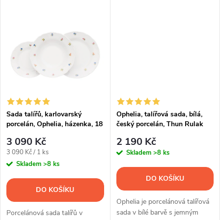
k
k
t
t
ů
ů
Sada talířů, karlovarský
Ophelia, talířová sada, bílá,
porcelán, Ophelia, házenka, 18
český porcelán, Thun Rulak
d., Thun R. Z.
Zettlitz
3 090 Kč
2 190 Kč
Měrná
3 090 Kč / 1 ks
Skladem
>8 ks
cena:
Skladem
>8 ks
DO KOŠÍKU
DO KOŠÍKU
Ophelia je porcelánová talířová
sada v bílé barvě s jemným
Porcelánová sada talířů v