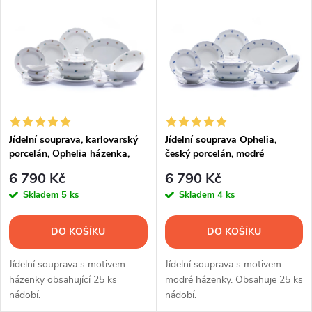
z
ý
Nejprodávanější
e
p
Abecedně
n
i
í
s
p
Jídelní souprava, karlovarský
Jídelní souprava Ophelia,
porcelán, Ophelia házenka,
český porcelán, modré
p
Thun RZ, 25 d.
házenky, Thun RZ, 25 d.
r
6 790 Kč
6 790 Kč
r
Skladem
5 ks
Skladem
4 ks
o
o
DO KOŠÍKU
DO KOŠÍKU
d
d
Jídelní souprava s motivem
Jídelní souprava s motivem
u
házenky obsahující 25 ks
modré házenky. Obsahuje 25 ks
nádobí.
nádobí.
u