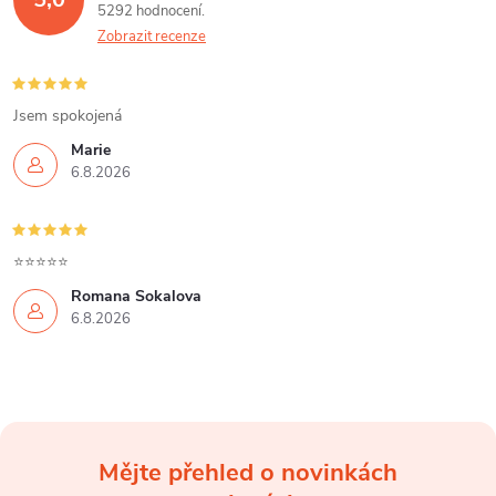
á
p
5292 hodnocení
n
Zobrazit recenze
r
í
v
Jsem spokojená
k
Marie
6.8.2026
y
v
⭐⭐⭐⭐⭐
ý
Romana Sokalova
p
6.8.2026
i
s
u
Mějte přehled o novinkách