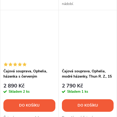
nádobí.
Čajová souprava, Ophelia,
Čajová souprava, Ophelia,
házenka s červeným
modré házenky, Thun R. Z., 15
proužkem, Thun RZ, 15 d.
d.
2 890 Kč
2 790 Kč
Skladem
2 ks
Skladem
1 ks
DO KOŠÍKU
DO KOŠÍKU