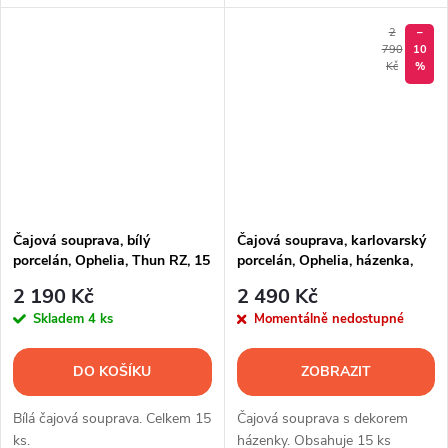
2
–
790
10
Kč
%
Čajová souprava, bílý
Čajová souprava, karlovarský
porcelán, Ophelia, Thun RZ, 15
porcelán, Ophelia, házenka,
d.
Thun RZ, 15 d.
2 190 Kč
2 490 Kč
Skladem
4 ks
Momentálně nedostupné
DO KOŠÍKU
ZOBRAZIT
Bílá čajová souprava. Celkem 15
Čajová souprava s dekorem
ks.
házenky. Obsahuje 15 ks