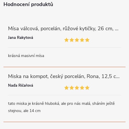
Hodnocení produktů
Mísa válcová, porcelán, růžové kytičky, 26 cm, G. Benedikt
Jana Rakytová
krásná masivní mísa
Miska na kompot, český porcelán, Rona, 12,5 cm, bílý, G. Benedikt
Naďa Říčařová
tato miska je krásně hluboká, ale pro nás malá, sháním ještě
stejnou, ale 14 cm