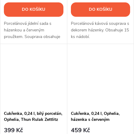
DO KOŠÍKU
DO KOŠÍKU
Porcelánová jídelní sada s
Porcelánová kávová souprava s
házenkou a červeným
dekorem házenky. Obsahuje 15
proužkem. Souprava obsahuje
ks nádobí.
25 ks nádobí
Cukřenka, 0,24 l, bílý porcelán,
Cukřenka, 0,24 l, Ophelia,
Ophelia, Thun Rulak Zettlitz
házenka s červeným
proužkem, Thun RZ
399 Kč
459 Kč