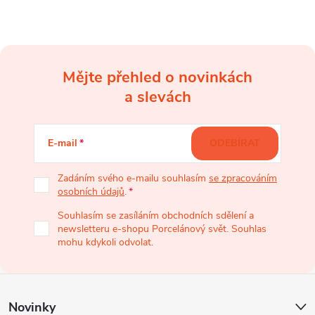
Mějte přehled o novinkách
Z
a slevách
á
E-mail
ODEBÍRAT
p
Zadáním svého e-mailu souhlasím
se zpracováním
osobních údajů
.
a
Souhlasím se zasíláním obchodních sdělení a
newsletteru e-shopu Porcelánový svět. Souhlas
t
mohu kdykoli odvolat.
í
Novinky