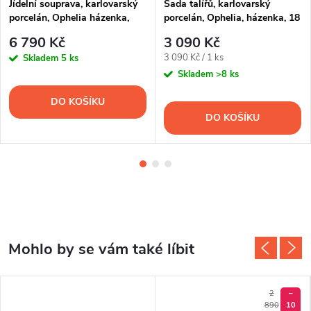
Jídelní souprava, karlovarský
Sada talířů, karlovarský
porcelán, Ophelia házenka,
porcelán, Ophelia, házenka, 18
Thun RZ, 25 d.
d., Thun R. Z.
6 790 Kč
3 090 Kč
Měrná
3 090 Kč / 1 ks
Skladem
5 ks
cena:
Skladem
>8 ks
DO KOŠÍKU
DO KOŠÍKU
2
–
890
10