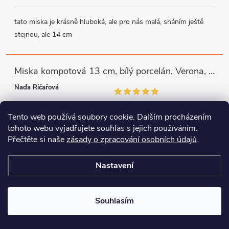
tato miska je krásně hluboká, ale pro nás malá, sháním ještě
stejnou, ale 14 cm
Miska kompotová 13 cm, bílý porcelán, Verona, G. Benedikt
Naďa Říčařová
Tento web používá soubory cookie. Dalším procházením
miska je trochu mělká, ale využiji
tohoto webu vyjadřujete souhlas s jejich používáním.
Přečtěte si naše
zásady o zpracování osobních údajů
.
Instagram
Facebook
WhatsApp
Nastavení
Copyright 2026
Porcelánový svět
. Všechna práva vyhrazena.
Souhlasím
Vytvořil Shoptet