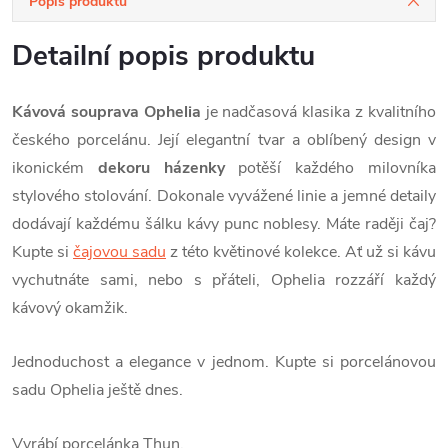
Popis produktu
Detailní popis produktu
Kávová souprava Ophelia
je nadčasová klasika z kvalitního
českého porcelánu. Její elegantní tvar a oblíbený design v
ikonickém
dekoru házenky
potěší každého milovníka
stylového stolování. Dokonale vyvážené linie a jemné detaily
dodávají každému šálku kávy punc noblesy. Máte raději čaj?
Kupte si
čajovou sadu
z této květinové kolekce. Ať už si kávu
vychutnáte sami, nebo s přáteli, Ophelia rozzáří každý
kávový okamžik.
Jednoduchost a elegance v jednom. Kupte si porcelánovou
sadu Ophelia ještě dnes.
Vyrábí porcelánka Thun.