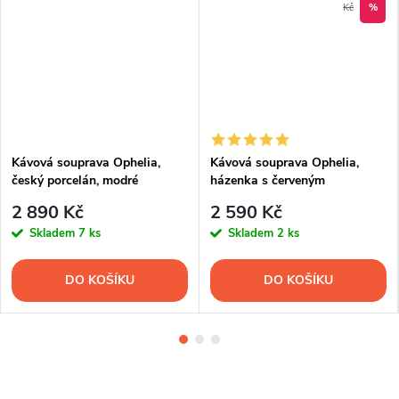
Kč
%
Kávová souprava Ophelia,
Kávová souprava Ophelia,
český porcelán, modré
házenka s červeným
házenky, Thun RZ, 15 d.
proužkem, porcelán Thun RZ,
2 890 Kč
2 590 Kč
15 d.
Skladem
7 ks
Skladem
2 ks
DO KOŠÍKU
DO KOŠÍKU