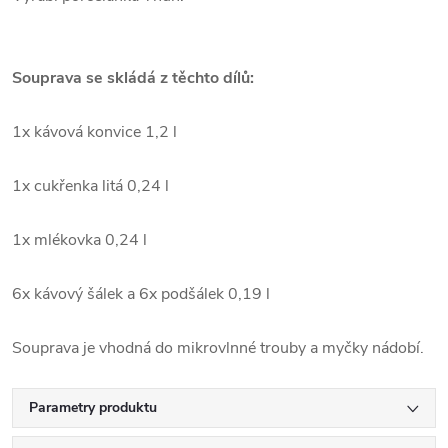
Souprava se skládá z těchto dílů:
1x kávová konvice 1,2 l
1x cukřenka litá 0,24 l
1x mlékovka 0,24 l
6x kávový šálek a 6x podšálek 0,19 l
Souprava je vhodná do mikrovlnné trouby a myčky nádobí.
Parametry produktu