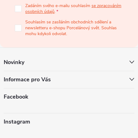
p
Zadáním svého e-mailu souhlasím
se zpracováním
osobních údajů
.
a
Souhlasím se zasíláním obchodních sdělení a
newsletteru e-shopu Porcelánový svět. Souhlas
t
mohu kdykoli odvolat.
í
Novinky
Informace pro Vás
Facebook
Instagram