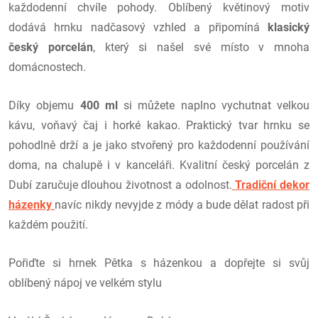
každodenní chvíle pohody. Oblíbený květinový motiv
dodává hrnku nadčasový vzhled a připomíná
klasický
český porcelán
, který si našel své místo v mnoha
domácnostech.
Díky objemu
400 ml
si můžete naplno vychutnat velkou
kávu, voňavý čaj i horké kakao. Praktický tvar hrnku se
pohodlně drží a je jako stvořený pro každodenní používání
doma, na chalupě i v kanceláři. Kvalitní český porcelán z
Dubí zaručuje dlouhou životnost a odolnost.
Tradiční dekor
házenky
navíc nikdy nevyjde z módy a bude dělat radost při
každém použití.
Pořiďte si hrnek Pětka s házenkou a dopřejte si svůj
oblíbený nápoj ve velkém stylu