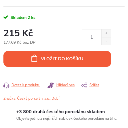
Skladem
2 ks
215 Kč
177,69 Kč bez DPH
Měrná
cena:
VLOŽIT DO KOŠÍKU
Dotaz k produktu
Hlídací pes
Sdílet
Značka:
Český porcelán, a.s., Dubí
+3 800 druhů českého porcelánu skladem
Objevte jednu z nejširších nabídek českého porcelánu na trhu.