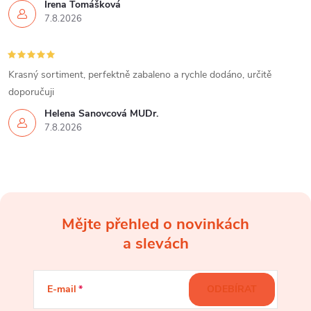
Irena Tomášková
7.8.2026
Krasný sortiment, perfektně zabaleno a rychle dodáno, určitě
doporučuji
Helena Šanovcová MUDr.
7.8.2026
Mějte přehled o novinkách
Z
a slevách
á
E-mail
ODEBÍRAT