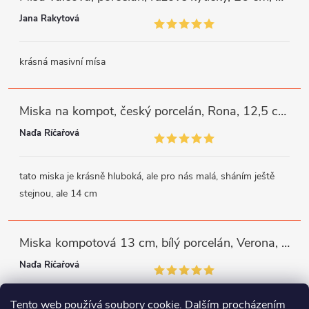
Jana Rakytová
krásná masivní mísa
Miska na kompot, český porcelán, Rona, 12,5 cm, bílý, G. Benedikt
Naďa Říčařová
tato miska je krásně hluboká, ale pro nás malá, sháním ještě
stejnou, ale 14 cm
Miska kompotová 13 cm, bílý porcelán, Verona, G. Benedikt
Naďa Říčařová
Tento web používá soubory cookie. Dalším procházením
miska je trochu mělká, ale využiji