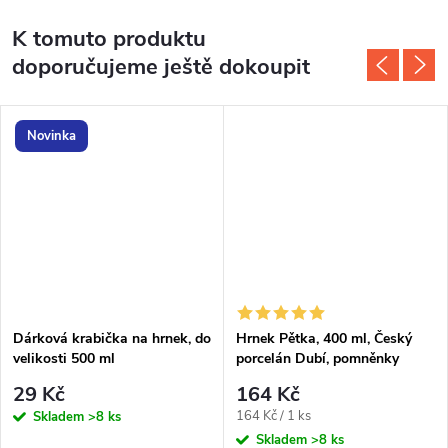
K tomuto produktu
doporučujeme ještě dokoupit
Novinka
Dárková krabička na hrnek, do
Hrnek Pětka, 400 ml, Český
velikosti 500 ml
porcelán Dubí, pomněnky
29 Kč
164 Kč
Měrná
164 Kč / 1 ks
Skladem
>8 ks
cena:
Skladem
>8 ks