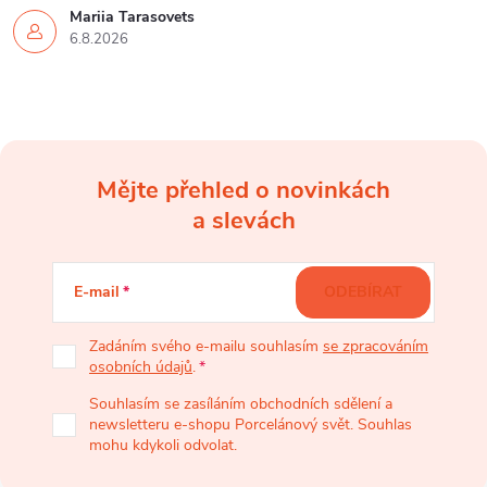
Mariia Tarasovets
6.8.2026
Mějte přehled o novinkách
Z
a slevách
á
E-mail
ODEBÍRAT
p
Zadáním svého e-mailu souhlasím
se zpracováním
osobních údajů
.
a
Souhlasím se zasíláním obchodních sdělení a
newsletteru e-shopu Porcelánový svět. Souhlas
t
mohu kdykoli odvolat.