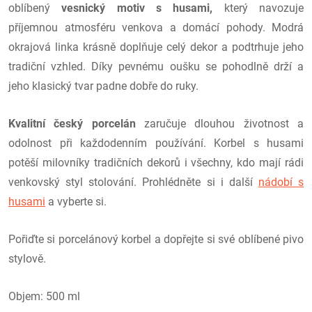
oblíbený
vesnický motiv s husami,
který navozuje
příjemnou atmosféru venkova a domácí pohody. Modrá
okrajová linka krásně doplňuje celý dekor a podtrhuje jeho
tradiční vzhled. Díky pevnému oušku se pohodlně drží a
jeho klasický tvar padne dobře do ruky.
Kvalitní český porcelán
zaručuje dlouhou životnost a
odolnost při každodenním používání. Korbel s husami
potěší milovníky tradičních dekorů i všechny, kdo mají rádi
venkovský styl stolování. Prohlédněte si i další
nádobí s
husami
a vyberte si.
Pořiďte si porcelánový korbel a dopřejte si své oblíbené pivo
stylově.
Objem: 500 ml