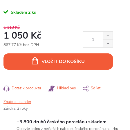
Skladem
2 ks
1 113 Kč
1 050 Kč
867,77 Kč bez DPH
Měrná
cena:
VLOŽIT DO KOŠÍKU
Dotaz k produktu
Hlídací pes
Sdílet
Značka:
Leander
Záruka
:
2 roky
+3 800 druhů českého porcelánu skladem
Objevte jednu z nejširších nabídek českého porcelánu na trhu.