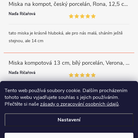
Miska na kompot, český porcelán, Rona, 12,5 cm, bílý, G. Benedikt
Naďa Říčařová
tato miska je krásně hluboká, ale pro nás malá, sháním ještě
stejnou, ale 14 cm
Miska kompotová 13 cm, bílý porcelán, Verona, G. Benedikt
Naďa Říčařová
Tento web používá soubory cookie. Dalším procházením
miska je trochu mělká, ale využiji
tohoto webu vyjadřujete souhlas s jejich používáním.
Přečtěte si naše
zásady o zpracování osobních údajů
.
Instagram
Facebook
WhatsApp
Nastavení
Copyright 2026
Porcelánový svět
. Všechna práva vyhrazena.