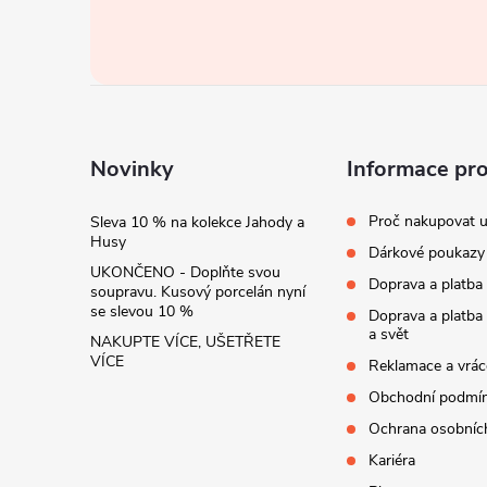
á
i
p
s
u
a
t
Novinky
Informace pr
í
Proč nakupovat u
Sleva 10 % na kolekce Jahody a
Husy
Dárkové poukazy
UKONČENO - Doplňte svou
Doprava a platba
soupravu. Kusový porcelán nyní
se slevou 10 %
Doprava a platba
a svět
NAKUPTE VÍCE, UŠETŘETE
VÍCE
Reklamace a vrác
Obchodní podmí
Ochrana osobníc
Kariéra