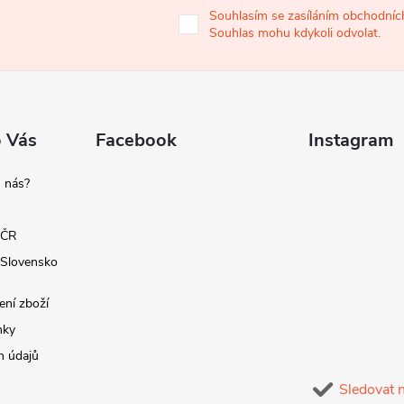
Souhlasím se zasíláním obchodních
Souhlas mohu kdykoli odvolat.
o Vás
Facebook
Instagram
 nás?
 ČR
 Slovensko
ení zboží
nky
h údajů
Sledovat 