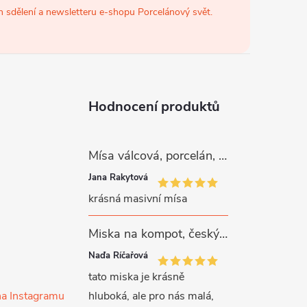
 sdělení a newsletteru e-shopu Porcelánový svět.
Hodnocení produktů
Mísa válcová, porcelán, růžové kytičky, 26 cm, G. Benedikt
Jana Rakytová
krásná masivní mísa
Miska na kompot, český porcelán, Rona, 12,5 cm, bílý, G. Benedikt
Naďa Říčařová
tato miska je krásně
na Instagramu
hluboká, ale pro nás malá,