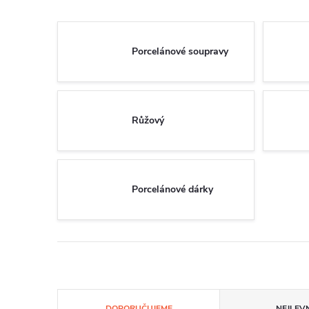
Porcelánové soupravy
Růžový
Porcelánové dárky
Ř
DOPORUČUJEME
NEJLEVN