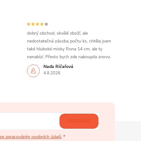
dobrý obchod, skvělé zboží, ale
nedostatečná zásoba počtu ks, chtěla jsem
také hluboké misky Rona 14 cm, ale ty
nenabízí. Přesto bych zde nakoupila znovu.
Naďa Říčařová
4.8.2026
ODEBÍRAT
se zpracováním osobních údajů
.