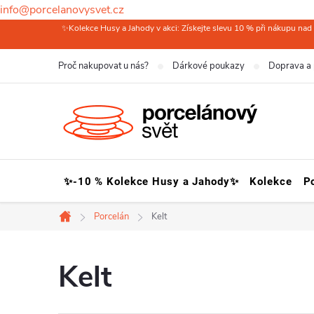
info@porcelanovysvet.cz
Přejít
✨Kolekce Husy a Jahody v akci: Získejte slevu 10 % při nákupu nad 
na
Proč nakupovat u nás?
Dárkové poukazy
Doprava a 
obsah
✨-10 % Kolekce Husy a Jahody✨
Kolekce
P
Porcelán
Kelt
Domů
Kelt