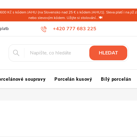
600 Kč s kódem JAHU (na Slovensko nad 25 € s kódem JAHU1). Sleva platí i na již zl
nebo slevovým kódem. Užijte si stolování...🍽️
+420 777 683 225
platba ČR
Doprava a platba Slovensko a svět
Reklamace a vrácení
HLEDAT
orcelánové soupravy
Porcelán kusový
Bílý porcelán