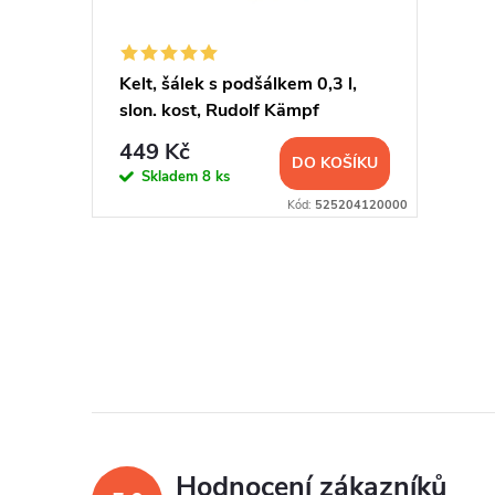
s
u
p
Kelt, šálek s podšálkem 0,3 l,
k
slon. kost, Rudolf Kämpf
r
t
449 Kč
DO KOŠÍKU
o
Skladem
8 ks
ů
Kód:
525204120000
d
u
O
v
k
l
t
á
ů
d
Hodnocení zákazníků