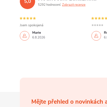
5,0
a
5292 hodnocení
Zobrazit recenze
c
í
Jsem spokojená
⭐⭐⭐⭐⭐
p
Marie
R
6.8.2026
6.
r
v
k
y
v
ý
Z
p
Mějte přehled o novinkách