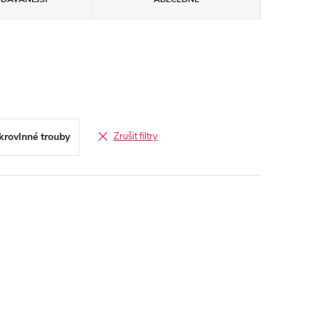
rovlnné trouby
Zrušit filtry