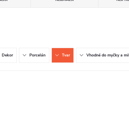
Dekor
Porcelán
Tvar
Vhodné do myčky a mik