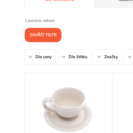
a
1
položek celkem
z
ZAVŘÍT FILTR
e
n
Dle ceny
Dle štítku
Značky
í
V
p
ý
r
p
o
i
d