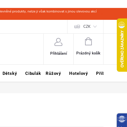
evněné produkty, nelze ji však kombinovat s jinou slevovou akcí
 zboží
Obchodní podmínky
Ochrana osobních údajů
CZK
Kariéra
NÁKUPNÍ
KOŠÍK
Prázdný košík
Přihlášení
Dětský
Cibulák
Růžový
Hotelový
Příbory
Sklo