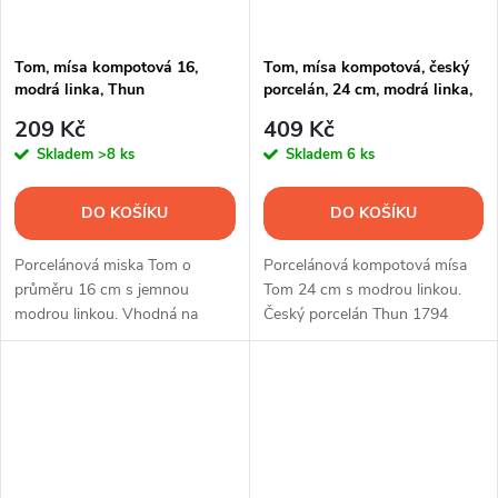
Tom, mísa kompotová 16,
Tom, mísa kompotová, český
modrá linka, Thun
porcelán, 24 cm, modrá linka,
Thun
209 Kč
409 Kč
Skladem
>8 ks
Skladem
6 ks
DO KOŠÍKU
DO KOŠÍKU
Porcelánová miska Tom o
Porcelánová kompotová mísa
průměru 16 cm s jemnou
Tom 24 cm s modrou linkou.
modrou linkou. Vhodná na
Český porcelán Thun 1794
kompoty, müsli, dezerty i
vhodný do myčky i mikrovlnné
ovocné saláty.
trouby.