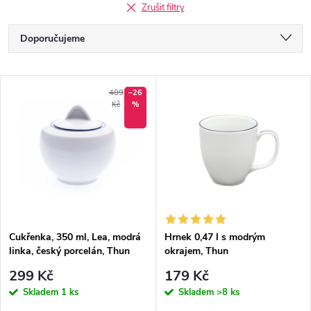
Zrušit filtry
Ř
Doporučujeme
a
Nejlevnější
V
Nejdražší
409
–26
z
Kč
%
ý
Nejprodávanější
e
p
Abecedně
n
i
í
s
p
Cukřenka, 350 ml, Lea, modrá
Hrnek 0,47 l s modrým
linka, český porcelán, Thun
okrajem, Thun
p
r
299 Kč
179 Kč
r
Skladem
1 ks
Skladem
>8 ks