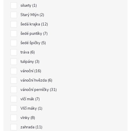
siluety
1
Starý Mlýn
2
šedá krajka
12
šedé puntíky
7
šedé špičky
5
tráva
6
tulipány
3
vánoční
16
vánoční hvězda
6
vánoční perníčky
31
vlčí mák
7
Vlčí máky
1
vlnky
8
zahrada
11