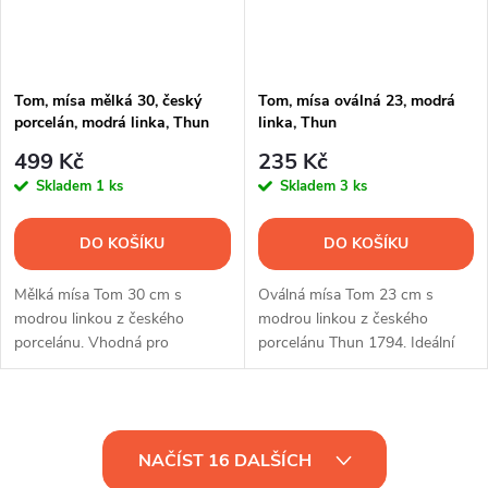
Tom, mísa mělká 30, český
Tom, mísa oválná 23, modrá
porcelán, modrá linka, Thun
linka, Thun
499 Kč
235 Kč
Skladem
1 ks
Skladem
3 ks
DO KOŠÍKU
DO KOŠÍKU
Mělká mísa Tom 30 cm s
Oválná mísa Tom 23 cm s
modrou linkou z českého
modrou linkou z českého
porcelánu. Vhodná pro
porcelánu Thun 1794. Ideální
servírování hlavních chodů,
pro servírování pečiva,
salátů, dezertů i jako
chlebíčků, jednohubek i
podkladový talíř.
drobného občerstvení.
O
NAČÍST 16 DALŠÍCH