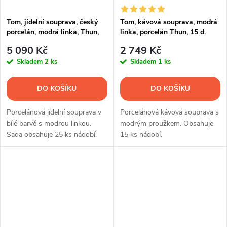
Tom, jídelní souprava, český
Tom, kávová souprava, modrá
porcelán, modrá linka, Thun,
linka, porcelán Thun, 15 d.
25 d.
5 090 Kč
2 749 Kč
Skladem
2 ks
Skladem
1 ks
DO KOŠÍKU
DO KOŠÍKU
Porcelánová jídelní souprava v
Porcelánová kávová souprava s
bílé barvě s modrou linkou.
modrým proužkem. Obsahuje
Sada obsahuje 25 ks nádobí.
15 ks nádobí.