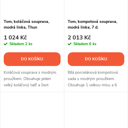
Tom, koláčová souprava,
Tom, kompotová souprava,
modrá linka, Thun
modrá linka, 7 d.
1 024 Kč
2 013 Kč
Skladem
2 ks
Skladem
6 ks
DO KOŠÍKU
DO KOŠÍKU
Koláčová souprava s modrým
Bílá porcelánová kompotová
proužkem. Obsahuje jeden
sada s modrým proužkem.
velký koláčový talíř a šest
Obsahuje 1 velkou mísu a 6
malých dezertních talířků.
menších misek.