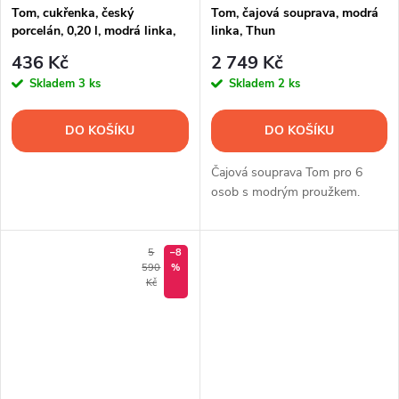
Tom, cukřenka, český
Tom, čajová souprava, modrá
porcelán, 0,20 l, modrá linka,
linka, Thun
Thun
436 Kč
2 749 Kč
Skladem
3 ks
Skladem
2 ks
DO KOŠÍKU
DO KOŠÍKU
Čajová souprava Tom pro 6
osob s modrým proužkem.
5
–8
590
%
Kč