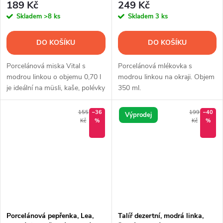
189 Kč
249 Kč
Skladem
>8 ks
Skladem
3 ks
DO KOŠÍKU
DO KOŠÍKU
Porcelánová miska Vital s
Porcelánová mlékovka s
modrou linkou o objemu 0,70 l
modrou linkou na okraji. Objem
je ideální na müsli, kaše, polévky
350 ml.
i saláty. Kvalitní český porcelán
Thun 1794 pro každodenní
155
–36
199
–40
Výprodej
použití.
Kč
%
Kč
%
Porcelánová pepřenka, Lea,
Talíř dezertní, modrá linka,