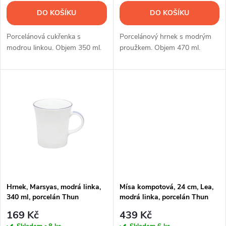
o
o
DO KOŠÍKU
DO KOŠÍKU
d
d
Porcelánová cukřenka s
Porcelánový hrnek s modrým
u
modrou linkou. Objem 350 ml.
proužkem. Objem 470 ml.
u
k
k
t
t
ů
ů
Hrnek, Marsyas, modrá linka,
Mísa kompotová, 24 cm, Lea,
340 ml, porcelán Thun
modrá linka, porcelán Thun
169 Kč
439 Kč