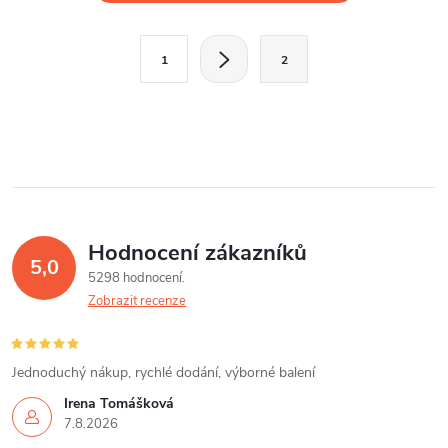
v
l
S
1
2
t
á
r
d
á
a
n
k
c
o
í
v
Hodnocení zákazníků
5,0
á
p
5298 hodnocení
n
Zobrazit recenze
r
í
v
Jednoduchý nákup, rychlé dodání, výborné balení
k
Irena Tomášková
7.8.2026
y