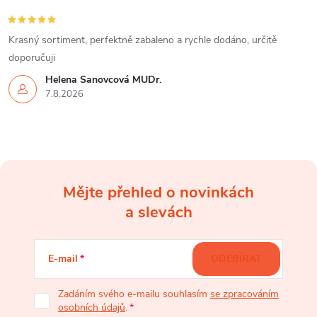
v
Krasný sortiment, perfektně zabaleno a rychle dodáno, určitě
ý
doporučuji
p
Helena Šanovcová MUDr.
7.8.2026
i
s
u
Mějte přehled o novinkách
Z
a slevách
á
E-mail
ODEBÍRAT
p
Zadáním svého e-mailu souhlasím
se zpracováním
osobních údajů
.