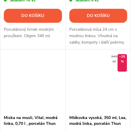
Skladem
>8 ks
Skladem
6 ks
DO KOŠÍKU
DO KOŠÍKU
Porcelánový hrnek modrým
Porcelánová mísa 24 cm s
proužkem. Objem 340 ml.
modrou linkou. Vhodná na
saláty, kompoty i další pokrmy.
Kvalitní karlovarský porcelán
Thun.
349
–28
Kč
%
Miska na musli, Vital, modrá
Mlékovka vysoká, 350 ml, Lea,
linka, 0,70 l , porcelán Thun
modrá linka, porcelán Thun