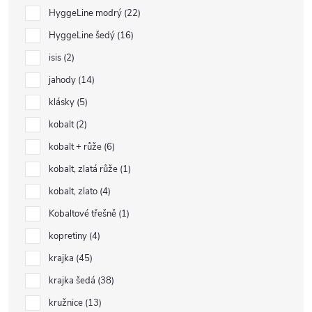
HyggeLine modrý
22
HyggeLine šedý
16
isis
2
jahody
14
klásky
5
kobalt
2
kobalt + růže
6
kobalt, zlatá růže
1
kobalt, zlato
4
Kobaltové třešně
1
kopretiny
4
krajka
45
krajka šedá
38
kružnice
13