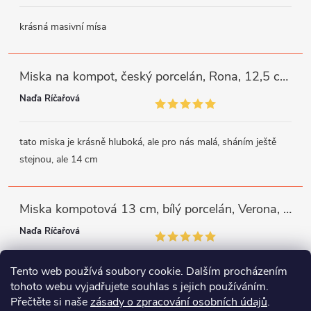
krásná masivní mísa
Miska na kompot, český porcelán, Rona, 12,5 cm, bílý, G. Benedikt
Naďa Říčařová
tato miska je krásně hluboká, ale pro nás malá, sháním ještě
stejnou, ale 14 cm
Miska kompotová 13 cm, bílý porcelán, Verona, G. Benedikt
Naďa Říčařová
Tento web používá soubory cookie. Dalším procházením
miska je trochu mělká, ale využiji
tohoto webu vyjadřujete souhlas s jejich používáním.
Přečtěte si naše
zásady o zpracování osobních údajů
.