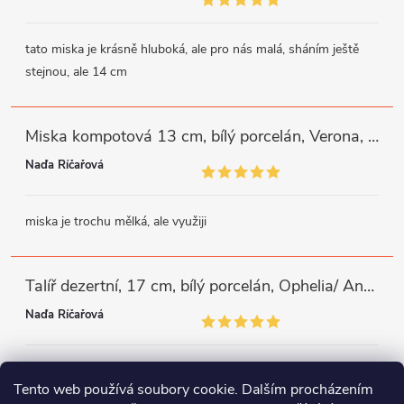
tato miska je krásně hluboká, ale pro nás malá, sháním ještě
stejnou, ale 14 cm
Miska kompotová 13 cm, bílý porcelán, Verona, G. Benedikt
Naďa Říčařová
miska je trochu mělká, ale využiji
Talíř dezertní, 17 cm, bílý porcelán, Ophelia/ Angelina, Thun Rulak Zettlitz
Naďa Říčařová
moc se mi líbí zdobný okraj, mám podobné a potřebovala jsem
Tento web používá soubory cookie. Dalším procházením
doplnit