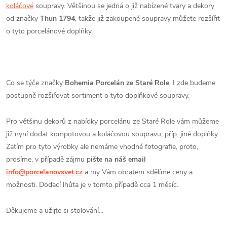
koláčové
soupravy. Většinou se jedná o již nabízené tvary a dekory
od značky
Thun 1794
, takže již zakoupené soupravy můžete rozšířit
o tyto porcelánové doplňky.
Co se týče značky
Bohemia Porcelán ze Staré Role
. I zde budeme
postupně rozšiřovat sortiment o tyto doplňkové soupravy.
Pro většinu dekorů z nabídky porcelánu ze Staré Role vám můžeme
již nyní dodat kompotovou a koláčovou soupravu, příp. jiné doplňky.
Zatím pro tyto výrobky ale nemáme vhodné fotografie, proto,
prosíme, v případě zájmu p
ište na náš email
info@porcelanovsvet.cz
a my Vám obratem sdělíme ceny a
možnosti. Dodací lhůta je v tomto případě cca 1 měsíc.
Děkujeme a užijte si stolování...