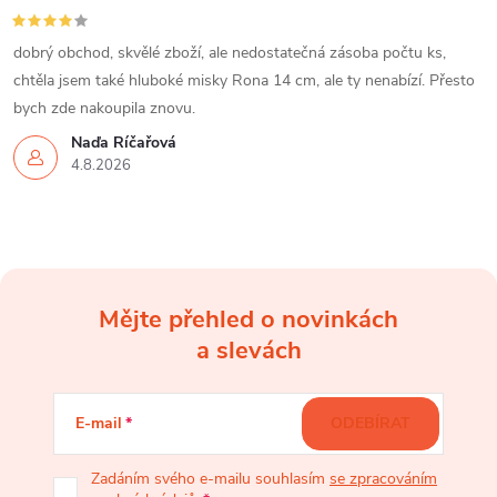
dobrý obchod, skvělé zboží, ale nedostatečná zásoba počtu ks,
chtěla jsem také hluboké misky Rona 14 cm, ale ty nenabízí. Přesto
bych zde nakoupila znovu.
Naďa Říčařová
4.8.2026
Mějte přehled o novinkách
Z
a slevách
á
E-mail
ODEBÍRAT
p
Zadáním svého e-mailu souhlasím
se zpracováním