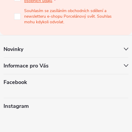
osobních údajů
.
a
Souhlasím se zasíláním obchodních sdělení a
newsletteru e-shopu Porcelánový svět. Souhlas
t
mohu kdykoli odvolat.
í
Novinky
Informace pro Vás
Facebook
Instagram