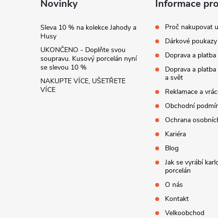
t
Novinky
Informace pr
í
Proč nakupovat u
Sleva 10 % na kolekce Jahody a
Husy
Dárkové poukazy
UKONČENO - Doplňte svou
Doprava a platba
soupravu. Kusový porcelán nyní
se slevou 10 %
Doprava a platba
a svět
NAKUPTE VÍCE, UŠETŘETE
VÍCE
Reklamace a vrác
Obchodní podmí
Ochrana osobníc
Kariéra
Blog
Jak se vyrábí kar
porcelán
O nás
Kontakt
Velkoobchod