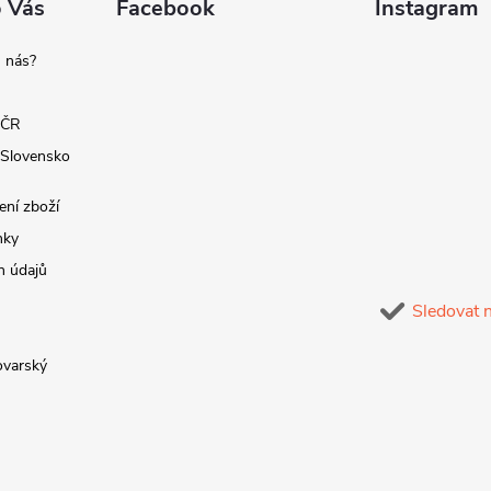
o Vás
Facebook
Instagram
 nás?
 ČR
 Slovensko
ení zboží
nky
h údajů
Sledovat 
lovarský