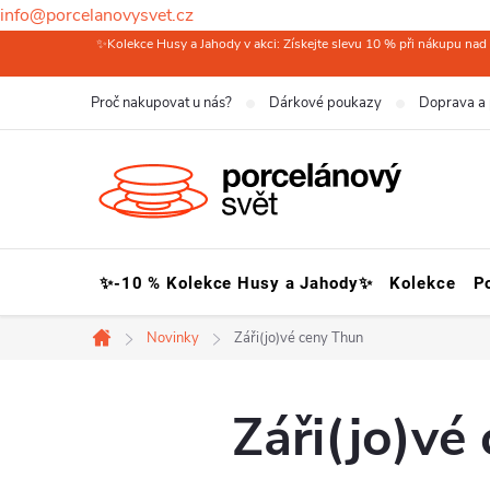
info@porcelanovysvet.cz
Přejít
✨Kolekce Husy a Jahody v akci: Získejte slevu 10 % při nákupu nad 
na
Proč nakupovat u nás?
Dárkové poukazy
Doprava a 
obsah
✨-10 % Kolekce Husy a Jahody✨
Kolekce
P
Novinky
Záři(jo)vé ceny Thun
Domů
Záři(jo)vé