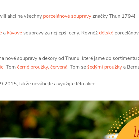
vili akci na všechny
porcelánové soupravy
značky Thun 1794!
é
a
kávové
soupravy za nejlepší ceny. Rovněž
dětské
porcelánov
na nové soupravy a dekory od Thunu, které jsme do sortimentu z
ic
, Tom
černé proužky, červená
, Tom se
šedými proužky
a Berna
.9.2015, takže neváhejte a využijte této akce.