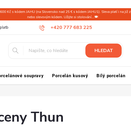
600 Kč s kódem JAHU (na Slovensko nad 25 € s kódem JAHU1). Sleva platí i na již zl
nebo slevovým kódem. Užijte si stolování...🍽️
+420 777 683 225
platba ČR
Doprava a platba Slovensko a svět
Reklamace a vrácení
HLEDAT
orcelánové soupravy
Porcelán kusový
Bílý porcelán
 ceny Thun