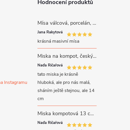
Hodnocení produktů
Mísa válcová, porcelán, růžové kytičky, 26 cm, G. Benedikt
Jana Rakytová
krásná masivní mísa
Miska na kompot, český porcelán, Rona, 12,5 cm, bílý, G. Benedikt
Naďa Říčařová
tato miska je krásně
na Instagramu
hluboká, ale pro nás malá,
sháním ještě stejnou, ale 14
cm
Miska kompotová 13 cm, bílý porcelán, Verona, G. Benedikt
Naďa Říčařová