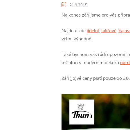
21.9.2015
Na konec září jsme pro vás připra
Najdete zde
jídelní
,
talířové
,
čajov
velmi výhodné.
Také bychom vás rádi upozornili 
o Catrin v moderním dekoru
nord
Záři(jo)vé ceny platí pouze do 30