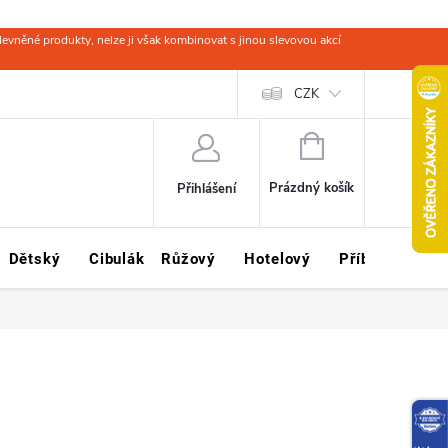
evněné produkty, nelze ji však kombinovat s jinou slevovou akcí
 zboží
Obchodní podmínky
Ochrana osobních údajů
CZK
Kariéra
NÁKUPNÍ
KOŠÍK
Prázdný košík
Přihlášení
Dětský
Cibulák
Růžový
Hotelový
Příbory
Sklo