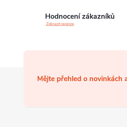
Hodnocení zákazníků
Zobrazit recenze
Z
Mějte přehled o novinkách
á
p
a