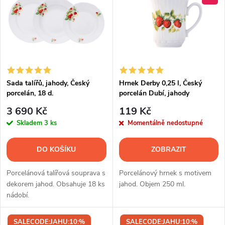
ý
e
p
Abecedně
n
i
í
s
p
Sada talířů, jahody, Český
Hrnek Derby 0,25 l, Český
porcelán, 18 d.
porcelán Dubí, jahody
p
r
3 690 Kč
119 Kč
r
Skladem
3 ks
Momentálně nedostupné
o
o
DO KOŠÍKU
ZOBRAZIT
d
d
Porcelánová talířová souprava s
Porcelánový hrnek s motivem
u
dekorem jahod. Obsahuje 18 ks
jahod. Objem 250 ml.
nádobí.
u
k
SALECODE:JAHU:10:%
SALECODE:JAHU:10:%