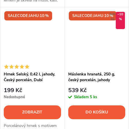
lemem je skvělá na müsli, kaši,
jogurt nebo dezerty. Český
porcelán z Dubí pro každodenní
599
–10
SALECODE:JAHU:10:%
SALECODE:JAHU:10:%
použití.
Kč
%
Hrnek Selský, 0,42 l, jahody,
Máslenka hranatá, 250 g,
Český porcelán, Dubí
český porcelán, jahody
199 Kč
539 Kč
Nedostupné
Skladem
5 ks
ZOBRAZIT
DO KOŠÍKU
Porcelánový hrnek s motivem