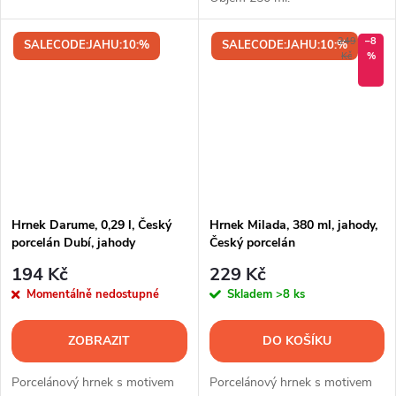
249
–8
SALECODE:JAHU:10:%
SALECODE:JAHU:10:%
Kč
%
Hrnek Darume, 0,29 l, Český
Hrnek Milada, 380 ml, jahody,
porcelán Dubí, jahody
Český porcelán
194 Kč
229 Kč
Momentálně nedostupné
Skladem
>8 ks
ZOBRAZIT
DO KOŠÍKU
Porcelánový hrnek s motivem
Porcelánový hrnek s motivem