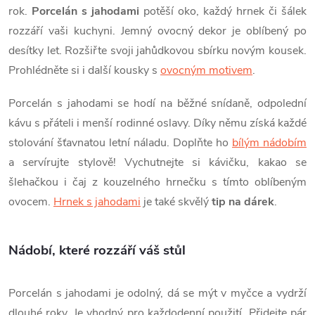
á
p
rok.
Porcelán s jahodami
potěší oko, každý hrnek či šálek
n
rozzáří vaši kuchyni. Jemný ovocný dekor je oblíbený po
r
í
desítky let. Rozšiřte svoji jahůdkovou sbírku novým kousek.
v
Prohlédněte si i další kousky s
ovocným motivem
.
k
Porcelán s jahodami se hodí na běžné snídaně, odpolední
kávu s přáteli i menší rodinné oslavy. Díky němu získá každé
y
stolování šťavnatou letní náladu. Doplňte ho
bílým nádobím
v
a servírujte stylově! Vychutnejte si kávičku, kakao se
ý
šlehačkou i čaj z kouzelného hrnečku s tímto oblíbeným
ovocem.
Hrnek s jahodami
je také skvělý
tip na dárek
.
p
i
Nádobí, které rozzáří váš stůl
s
u
Porcelán s jahodami je odolný, dá se mýt v myčce a vydrží
dlouhé roky. Je vhodný pro každodenní použití. Přidejte pár