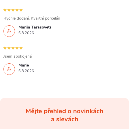
Rychle dodání. Kvalitní porcelán
Mariia Tarasovets
6.8.2026
Jsem spokojená
Marie
6.8.2026
Mějte přehled o novinkách
Z
a slevách