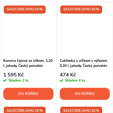
SALECODE:JAHU:10:%
SALECODE:JAHU:10:%
Konvice čajová se sítkem, 1,20
Cukřenka s víčkem s výřezem
l, jahody, Český porcelán
0,20 l, jahody, Český porcelán
1 595 Kč
474 Kč
Skladem
2 ks
Skladem
4 ks
DO KOŠÍKU
DO KOŠÍKU
SALECODE:JAHU:10:%
SALECODE:JAHU:10:%