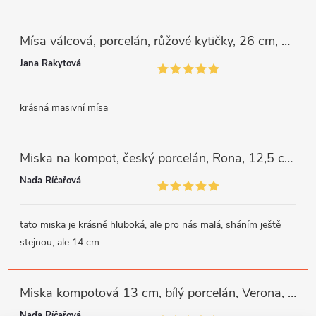
Mísa válcová, porcelán, růžové kytičky, 26 cm, G. Benedikt
Jana Rakytová
krásná masivní mísa
Miska na kompot, český porcelán, Rona, 12,5 cm, bílý, G. Benedikt
Naďa Říčařová
tato miska je krásně hluboká, ale pro nás malá, sháním ještě
stejnou, ale 14 cm
Miska kompotová 13 cm, bílý porcelán, Verona, G. Benedikt
Naďa Říčařová