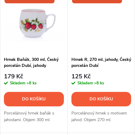
k
t
t
ů
ů
Hrnek Baňák, 300 ml, Český
Hrnek R, 270 ml, jahody, Český
porcelán Dubí, jahody
porcelán Dubí
179 Kč
125 Kč
Skladem
>8 ks
Skladem
>8 ks
DO KOŠÍKU
DO KOŠÍKU
Porcelánový hrnek baňák s
Porcelánový hrnek s motivem
jahodami. Objem 300 ml.
jahod. Objem 270 ml.