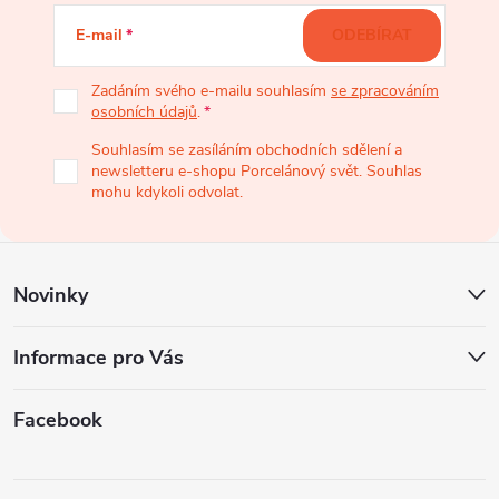
á
E-mail
ODEBÍRAT
p
Zadáním svého e-mailu souhlasím
se zpracováním
osobních údajů
.
a
Souhlasím se zasíláním obchodních sdělení a
newsletteru e-shopu Porcelánový svět. Souhlas
t
mohu kdykoli odvolat.
í
Novinky
Informace pro Vás
Facebook