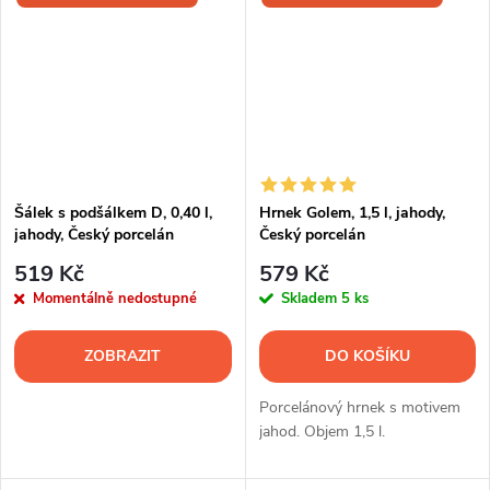
Šálek s podšálkem D, 0,40 l,
Hrnek Golem, 1,5 l, jahody,
jahody, Český porcelán
Český porcelán
519 Kč
579 Kč
Momentálně nedostupné
Skladem
5 ks
ZOBRAZIT
DO KOŠÍKU
Porcelánový hrnek s motivem
jahod. Objem 1,5 l.