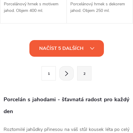
Porcelánový hrnek s motivem
Porcelánový hrnek s dekorem
jahod. Objem 400 ml.
jahod. Objem 250 ml.
O
NAČÍST 5 DALŠÍCH
v
l
S
1
2
t
á
r
d
á
Porcelán s jahodami - šťavnatá radost pro každý
a
n
k
den
c
o
í
v
Roztomilé jahůdky přinesou na váš stůl kousek léta po celý