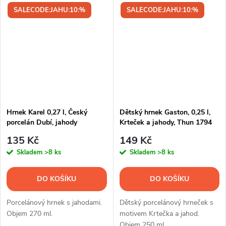
SALECODE:JAHU:10:%
SALECODE:JAHU:10:%
Hrnek Karel 0,27 l, Český
Dětský hrnek Gaston, 0,25 l,
porcelán Dubí, jahody
Krteček a jahody, Thun 1794
135 Kč
149 Kč
Skladem
>8 ks
Skladem
>8 ks
DO KOŠÍKU
DO KOŠÍKU
Porcelánový hrnek s jahodami.
Dětský porcelánový hrneček s
Objem 270 ml.
motivem Krtečka a jahod.
Objem 250 ml.