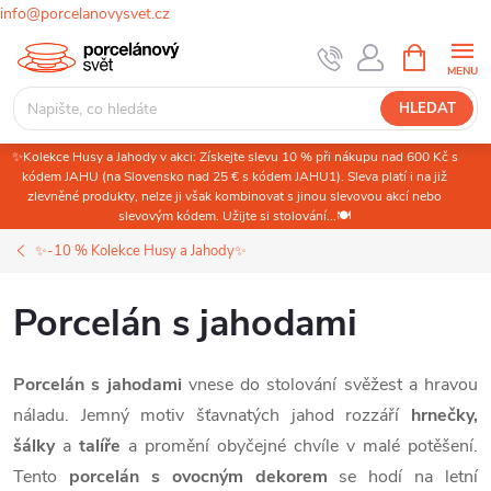
info@porcelanovysvet.cz
Přejít
NÁKUPNÍ
KOŠÍK
na
obsah
HLEDAT
✨Kolekce Husy a Jahody v akci: Získejte slevu 10 % při nákupu nad 600 Kč s
kódem JAHU (na Slovensko nad 25 € s kódem JAHU1). Sleva platí i na již
zlevněné produkty, nelze ji však kombinovat s jinou slevovou akcí nebo
slevovým kódem. Užijte si stolování...🍽️
✨-10 % Kolekce Husy a Jahody✨
Porcelán s jahodami
Porcelán s jahodami
vnese do stolování svěžest a hravou
náladu. Jemný motiv šťavnatých jahod rozzáří
hrnečky,
šálky
a
talíře
a promění obyčejné chvíle v malé potěšení.
Tento
porcelán s ovocným dekorem
se hodí na letní