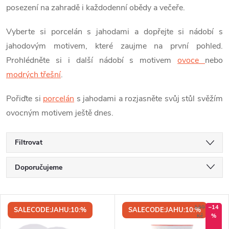
posezení na zahradě i každodenní obědy a večeře.
Vyberte si porcelán s jahodami a dopřejte si nádobí s
jahodovým motivem, které zaujme na první pohled.
Prohlédněte si i další nádobí s motivem
ovoce
nebo
modrých třešní
.
Pořiďte si
porcelán
s jahodami a rozjasněte svůj stůl svěžím
ovocným motivem ještě dnes.
Filtrovat
Ř
Doporučujeme
a
Nejlevnější
V
Nejdražší
139
–14
SALECODE:JAHU:10:%
SALECODE:JAHU:10:%
z
Kč
%
Nejprodávanější