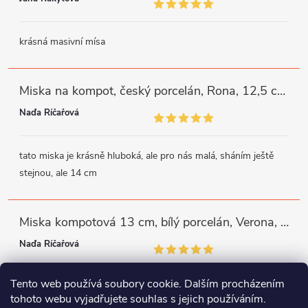
krásná masivní mísa
Miska na kompot, český porcelán, Rona, 12,5 cm, bílý, G. Benedikt
Naďa Říčařová
tato miska je krásně hluboká, ale pro nás malá, sháním ještě
stejnou, ale 14 cm
Miska kompotová 13 cm, bílý porcelán, Verona, G. Benedikt
Naďa Říčařová
Tento web používá soubory cookie. Dalším procházením
miska je trochu mělká, ale využiji
tohoto webu vyjadřujete souhlas s jejich používáním.