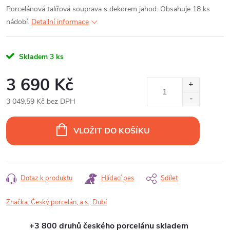
Porcelánová talířová souprava s dekorem jahod. Obsahuje 18 ks
nádobí.
Detailní informace
Skladem
3 ks
3 690 Kč
3 049,59 Kč bez DPH
Měrná
cena:
VLOŽIT DO KOŠÍKU
Dotaz k produktu
Hlídací pes
Sdílet
Značka:
Český porcelán, a.s., Dubí
+3 800 druhů českého porcelánu skladem