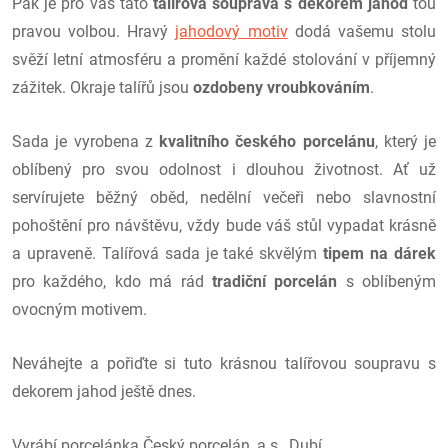
Pak je pro vás tato
talířová souprava s dekorem jahod
tou
pravou volbou. Hravý
jahodový motiv
dodá vašemu stolu
svěží letní atmosféru a promění každé stolování v příjemný
zážitek. Okraje talířů jsou
ozdobeny vroubkováním
.
Sada je vyrobena z
kvalitního českého porcelánu
, který je
oblíbený pro svou odolnost i dlouhou životnost. Ať už
servírujete běžný oběd, nedělní večeři nebo slavnostní
pohoštění pro návštěvu, vždy bude váš stůl vypadat krásně
a upraveně. Talířová sada je také skvělým
tipem na dárek
pro každého, kdo má rád
tradiční porcelán
s oblíbeným
ovocným motivem.
Neváhejte a pořiďte si tuto krásnou talířovou soupravu s
dekorem jahod ještě dnes.
Vyrábí porcelánka Český porcelán, a.s., Dubí.