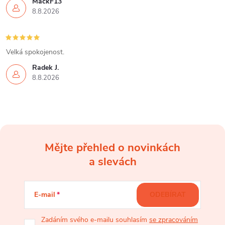
MackF13
8.8.2026
Velká spokojenost.
Radek J.
8.8.2026
Mějte přehled o novinkách
Z
a slevách
á
E-mail
ODEBÍRAT
p
Zadáním svého e-mailu souhlasím
se zpracováním