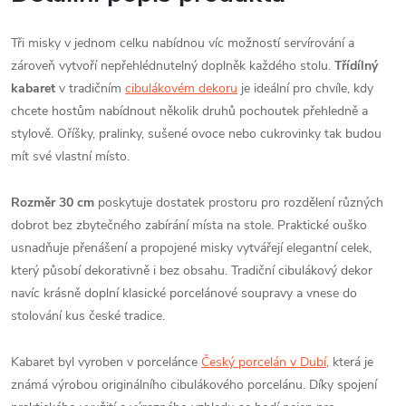
Tři misky v jednom celku nabídnou víc možností servírování a
zároveň vytvoří nepřehlédnutelný doplněk každého stolu.
Třídílný
kabaret
v tradičním
cibulákovém dekoru
je ideální pro chvíle, kdy
chcete hostům nabídnout několik druhů pochoutek přehledně a
stylově. Oříšky, pralinky, sušené ovoce nebo cukrovinky tak budou
mít své vlastní místo.
Rozměr 30 cm
poskytuje dostatek prostoru pro rozdělení různých
dobrot bez zbytečného zabírání místa na stole. Praktické ouško
usnadňuje přenášení a propojené misky vytvářejí elegantní celek,
který působí dekorativně i bez obsahu. Tradiční cibulákový dekor
navíc krásně doplní klasické porcelánové soupravy a vnese do
stolování kus české tradice.
Kabaret byl vyroben v porcelánce
Český porcelán v Dubí
, která je
známá výrobou originálního cibulákového porcelánu. Díky spojení