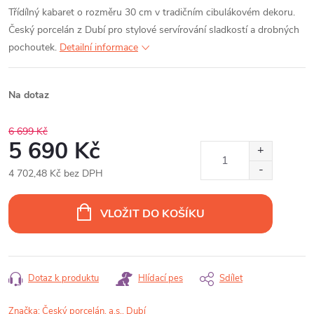
Třídílný kabaret o rozměru 30 cm v tradičním cibulákovém dekoru.
Český porcelán z Dubí pro stylové servírování sladkostí a drobných
pochoutek.
Detailní informace
Na dotaz
6 699 Kč
5 690 Kč
4 702,48 Kč bez DPH
Měrná
cena:
VLOŽIT DO KOŠÍKU
Dotaz k produktu
Hlídací pes
Sdílet
Značka:
Český porcelán, a.s., Dubí