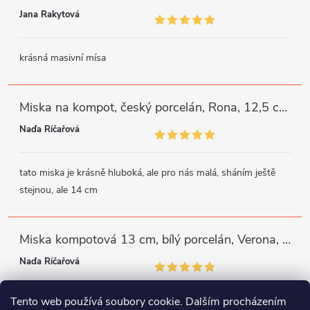
Jana Rakytová
krásná masivní mísa
Miska na kompot, český porcelán, Rona, 12,5 cm, bílý, G. Benedikt
Naďa Říčařová
tato miska je krásně hluboká, ale pro nás malá, sháním ještě
stejnou, ale 14 cm
Miska kompotová 13 cm, bílý porcelán, Verona, G. Benedikt
Naďa Říčařová
Tento web používá soubory cookie. Dalším procházením
miska je trochu mělká, ale využiji