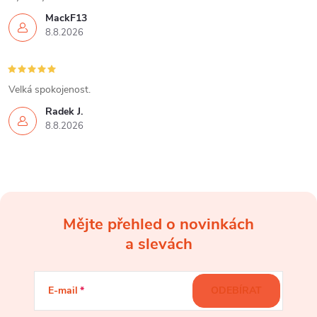
MackF13
8.8.2026
Velká spokojenost.
Radek J.
8.8.2026
Mějte přehled o novinkách
Z
a slevách
á
E-mail
ODEBÍRAT