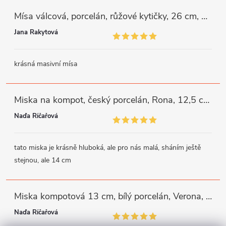
Mísa válcová, porcelán, růžové kytičky, 26 cm, G. Benedikt
Jana Rakytová
krásná masivní mísa
Miska na kompot, český porcelán, Rona, 12,5 cm, bílý, G. Benedikt
Naďa Říčařová
tato miska je krásně hluboká, ale pro nás malá, sháním ještě
stejnou, ale 14 cm
Miska kompotová 13 cm, bílý porcelán, Verona, G. Benedikt
Naďa Říčařová