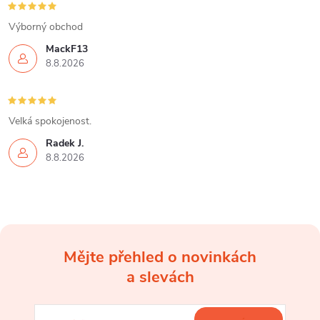
Výborný obchod
MackF13
8.8.2026
Velká spokojenost.
Radek J.
8.8.2026
Mějte přehled o novinkách
Z
a slevách
á