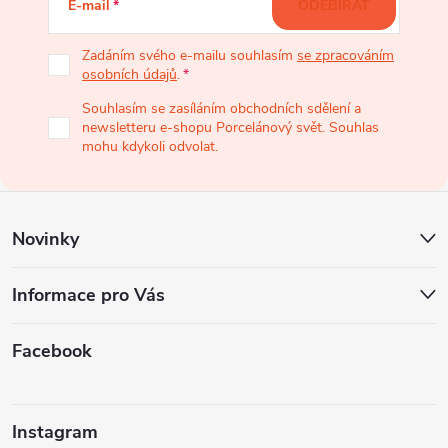
E-mail
ODEBÍRAT
p
Zadáním svého e-mailu souhlasím
se zpracováním
osobních údajů
.
a
Souhlasím se zasíláním obchodních sdělení a
newsletteru e-shopu Porcelánový svět. Souhlas
t
mohu kdykoli odvolat.
í
Novinky
Informace pro Vás
Facebook
Instagram