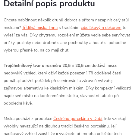
Detailní popis produktu
Chcete nabídnout několik druhů dobrot a přitom nezaplnit celý stůl
miskami?
Třídílná miska Trina
s tradičním
cibulákovým dekorem
to
vyřeší za vás. Díky chytrému rozdělení můžete vedle sebe servírovat
oříšky, pralinky nebo drobné slané pochoutky a hosté si pohodlně
vyberou přesně to, na co mají chuť.
Trojúhelníkový tvar o rozměru 20,5 × 20,5 cm
dodává misce
neobvyklý vzhled, který oživí každé posezení. Tři oddělené části
pomáhají udržet pořádek při servírování a zároveň vytvářejí
zajímavou alternativu ke klasickým miskám. Díky kompaktní velikosti
najde své místo na konferenčním stolku, slavnostní tabuli i při
odpolední kávě.
Miska pochází z produkce
Českého porcelánu v Dubí
, kde vznikají
výrobky navazující na dlouhou tradici českého porcelánu. Její
nadčasový vzhled zajistí, že ji využijete při mnoha příležitostech