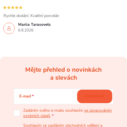
Rychle dodání. Kvalitní porcelán
Mariia Tarasovets
6.8.2026
Mějte přehled o novinkách
Z
a slevách
á
E-mail
ODEBÍRAT
p
Zadáním svého e-mailu souhlasím
se zpracováním
osobních údajů
.
a
Souhlasím se zasíláním obchodních sdělení a