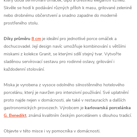
který dodá servírování omáček, dipů a dresinků elegantní vzhled.
Skvěle se hodí k podávání různých příloh k masu, grilované zelenině
nebo drobnému občerstvení a snadno zapadne do moderně
prostřeného stolu.
Díky průměru
8 cm
je ideální pro jednotlivé porce omáček a
dochucovadel. Její design navíc umožňuje kombinování s většími
miskami z kolekce Granit, se kterými sdílí stejný tvar. Vytvořte
sladěnou servírovací sestavu pro rodinné oslavy, grilování i
každodenní stolování.
Miska je vyrobena z vysoce odolného silnostěnného hotelového
porcelánu, který je navržen pro intenzivní používání. Své uplatnění
proto najde nejen v domácnosti, ale také v restauracích a dalších
gastronomických provozech. Výrobcem je
karlovarská porcelánka
G. Benedikt
, známá kvalitním českým porcelánem s dlouhou tradicí.
Objevte v této misce i vy pomocníka v domácnosti.