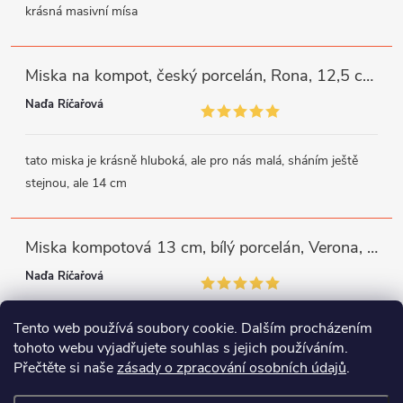
krásná masivní mísa
Miska na kompot, český porcelán, Rona, 12,5 cm, bílý, G. Benedikt
Naďa Říčařová
tato miska je krásně hluboká, ale pro nás malá, sháním ještě
stejnou, ale 14 cm
Miska kompotová 13 cm, bílý porcelán, Verona, G. Benedikt
Naďa Říčařová
Tento web používá soubory cookie. Dalším procházením
miska je trochu mělká, ale využiji
tohoto webu vyjadřujete souhlas s jejich používáním.
Přečtěte si naše
zásady o zpracování osobních údajů
.
Instagram
Facebook
WhatsApp