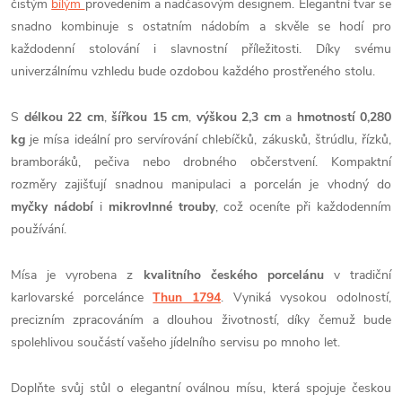
čistým
bílým
provedením a nadčasovým designem. Elegantní tvar se
snadno kombinuje s ostatním nádobím a skvěle se hodí pro
každodenní stolování i slavnostní příležitosti. Díky svému
univerzálnímu vzhledu bude ozdobou každého prostřeného stolu.
S
délkou 22 cm
,
šířkou 15 cm
,
výškou 2,3 cm
a
hmotností 0,280
kg
je mísa ideální pro servírování chlebíčků, zákusků, štrúdlu, řízků,
bramboráků, pečiva nebo drobného občerstvení. Kompaktní
rozměry zajišťují snadnou manipulaci a porcelán je vhodný do
myčky nádobí
i
mikrovlnné trouby
, což oceníte při každodenním
používání.
Mísa je vyrobena z
kvalitního českého porcelánu
v tradiční
karlovarské porcelánce
Thun 1794
. Vyniká vysokou odolností,
precizním zpracováním a dlouhou životností, díky čemuž bude
spolehlivou součástí vašeho jídelního servisu po mnoho let.
Doplňte svůj stůl o elegantní oválnou mísu, která spojuje českou