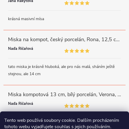
Jana Rakytová
krásná masivní mísa
Miska na kompot, český porcelán, Rona, 12,5 cm, bílý, G. Benedikt
Naďa Říčařová
tato miska je krásně hluboká, ale pro nás malá, sháním ještě
stejnou, ale 14 cm
Miska kompotová 13 cm, bílý porcelán, Verona, G. Benedikt
Naďa Říčařová
Tento web používá soubory cookie. Dalším procházením
miska je trochu mělká, ale využiji
tohoto webu vyjadřujete souhlas s jejich používáním.