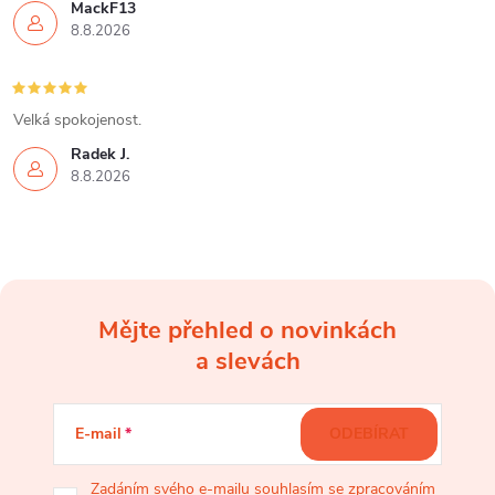
MackF13
8.8.2026
Velká spokojenost.
Radek J.
8.8.2026
Mějte přehled o novinkách
Z
a slevách
á
E-mail
ODEBÍRAT
p
Zadáním svého e-mailu souhlasím
se zpracováním