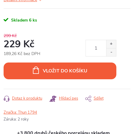
Skladem
6 ks
299 Kč
229 Kč
189,26 Kč bez DPH
Měrná
cena:
VLOŽIT DO KOŠÍKU
Dotaz k produktu
Hlídací pes
Sdílet
Značka:
Thun 1794
Záruka
:
2 roky
+3 800 druhů českého porcelánu skladem