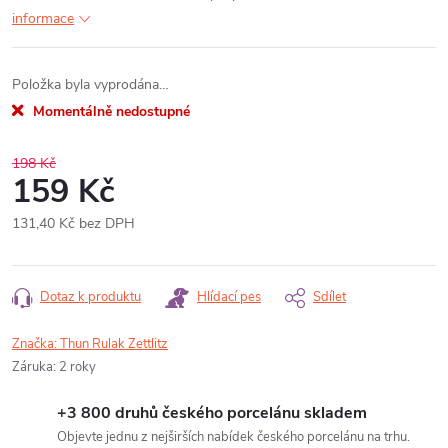
informace
Položka byla vyprodána…
Momentálně nedostupné
198 Kč
159 Kč
131,40 Kč bez DPH
Měrná
cena:
Dotaz k produktu
Hlídací pes
Sdílet
Značka:
Thun Rulak Zettlitz
Záruka
:
2 roky
+3 800 druhů českého porcelánu skladem
Objevte jednu z nejširších nabídek českého porcelánu na trhu.