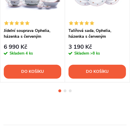
Jídelní souprava Ophelia,
Talířová sada, Ophelia,
házenka s červeným
házenka s červeným
proužkem, karlovarský
proužkem, Thun RZ, 18 d.
6 990 Kč
3 190 Kč
porcelán, Thun RZ
Skladem
4 ks
Skladem
>8 ks
DO KOŠÍKU
DO KOŠÍKU