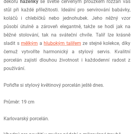
dekoru
házenky
se světle červeným proužkem rozzáří váš
stůl při každé příležitosti. Ideální pro servírování babávky,
koláčů i chlebíčků nebo jednohubek. Jeho něžný vzor
působí útulně a zároveň elegantně, takže se hodí jak na
běžné stolování, tak na sváteční chvíle. Talíř lze krásně
sladit s
mělkým
a
hlubokým talířem
ze stejné kolekce, díky
čemuž vytvoříte harmonický a stylový servis. Kvalitní
porcelán zajistí dlouhou životnost i každodenní radost z
používání.
Pořiďte si stylový květinový porcelán ještě dnes.
Průměr: 19 cm
Karlovarský porcelán.