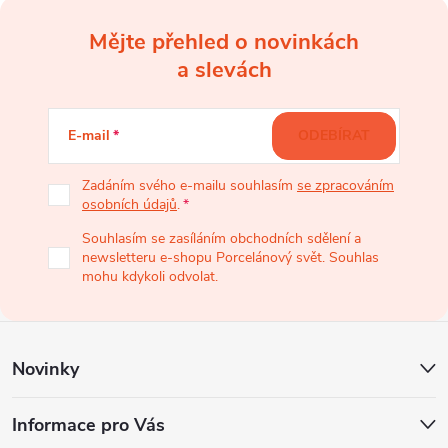
Mějte přehled o novinkách
Z
a slevách
á
E-mail
ODEBÍRAT
p
Zadáním svého e-mailu souhlasím
se zpracováním
osobních údajů
.
a
Souhlasím se zasíláním obchodních sdělení a
newsletteru e-shopu Porcelánový svět. Souhlas
t
mohu kdykoli odvolat.
í
Novinky
Informace pro Vás