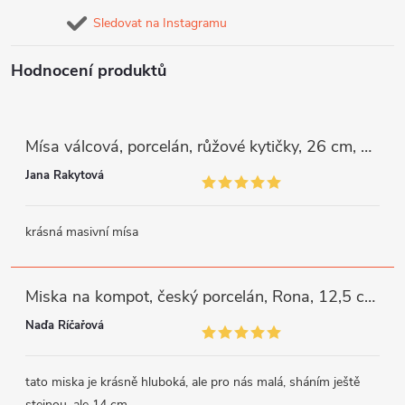
Sledovat na Instagramu
Hodnocení produktů
Mísa válcová, porcelán, růžové kytičky, 26 cm, G. Benedikt
Jana Rakytová
krásná masivní mísa
Miska na kompot, český porcelán, Rona, 12,5 cm, bílý, G. Benedikt
Naďa Říčařová
tato miska je krásně hluboká, ale pro nás malá, sháním ještě
stejnou, ale 14 cm