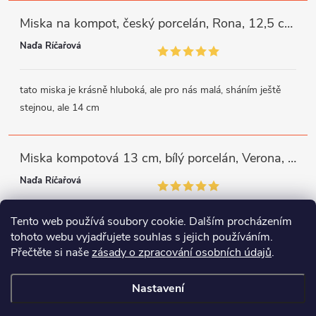
Miska na kompot, český porcelán, Rona, 12,5 cm, bílý, G. Benedikt
Naďa Říčařová
tato miska je krásně hluboká, ale pro nás malá, sháním ještě
stejnou, ale 14 cm
Miska kompotová 13 cm, bílý porcelán, Verona, G. Benedikt
Naďa Říčařová
Tento web používá soubory cookie. Dalším procházením
miska je trochu mělká, ale využiji
tohoto webu vyjadřujete souhlas s jejich používáním.
Přečtěte si naše
zásady o zpracování osobních údajů
.
Instagram
Facebook
WhatsApp
Nastavení