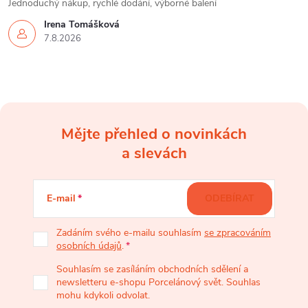
Jednoduchý nákup, rychlé dodání, výborné balení
Irena Tomášková
7.8.2026
Mějte přehled o novinkách
Z
a slevách
á
E-mail
ODEBÍRAT
p
Zadáním svého e-mailu souhlasím
se zpracováním
osobních údajů
.
a
Souhlasím se zasíláním obchodních sdělení a
newsletteru e-shopu Porcelánový svět. Souhlas
t
mohu kdykoli odvolat.