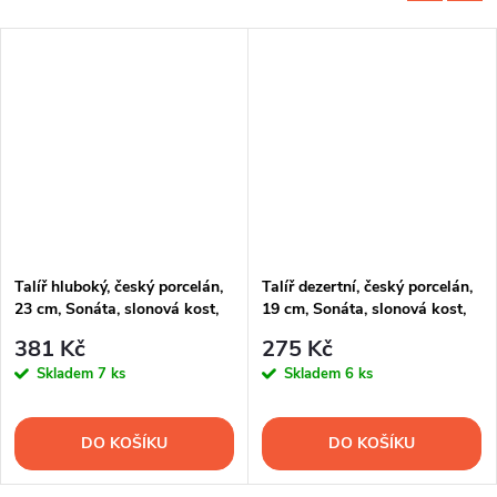
Talíř hluboký, český porcelán,
Talíř dezertní, český porcelán,
23 cm, Sonáta, slonová kost,
19 cm, Sonáta, slonová kost,
Leander
Leander
381 Kč
275 Kč
Skladem
7 ks
Skladem
6 ks
DO KOŠÍKU
DO KOŠÍKU