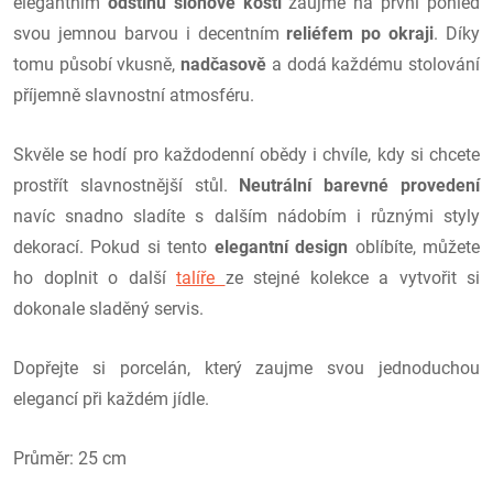
elegantním
odstínu slonové kosti
zaujme na první pohled
svou jemnou barvou i decentním
reliéfem po okraji
. Díky
tomu působí vkusně,
nadčasově
a dodá každému stolování
příjemně slavnostní atmosféru.
Skvěle se hodí pro každodenní obědy i chvíle, kdy si chcete
prostřít slavnostnější stůl.
Neutrální barevné provedení
navíc snadno sladíte s dalším nádobím i různými styly
dekorací. Pokud si tento
elegantní design
oblíbíte, můžete
ho doplnit o další
talíře
ze stejné kolekce a vytvořit si
dokonale sladěný servis.
Dopřejte si porcelán, který zaujme svou jednoduchou
elegancí při každém jídle.
Průměr: 25 cm