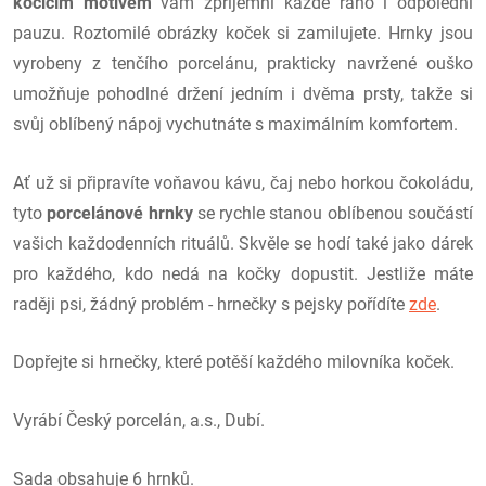
kočičím motivem
vám zpříjemní každé ráno i odpolední
pauzu. Roztomilé obrázky koček si zamilujete. Hrnky jsou
vyrobeny z tenčího porcelánu, prakticky navržené ouško
umožňuje pohodlné držení jedním i dvěma prsty, takže si
svůj oblíbený nápoj vychutnáte s maximálním komfortem.
Ať už si připravíte voňavou kávu, čaj nebo horkou čokoládu,
tyto
porcelánové hrnky
se rychle stanou oblíbenou součástí
vašich každodenních rituálů. Skvěle se hodí také jako dárek
pro každého, kdo nedá na kočky dopustit. Jestliže máte
raději psi, žádný problém - hrnečky s pejsky pořídíte
zde
.
Dopřejte si hrnečky, které potěší každého milovníka koček.
Vyrábí Český porcelán, a.s., Dubí.
Sada obsahuje 6 hrnků.