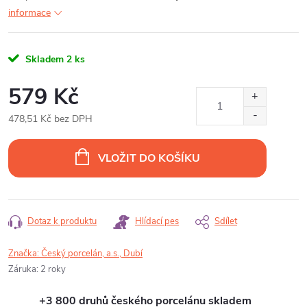
informace
Skladem
2 ks
579 Kč
478,51 Kč bez DPH
Měrná
cena:
VLOŽIT DO KOŠÍKU
Dotaz k produktu
Hlídací pes
Sdílet
Značka:
Český porcelán, a.s., Dubí
Záruka
:
2 roky
+3 800 druhů českého porcelánu skladem