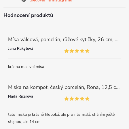
Sledovat na Instagramu
Hodnocení produktů
Mísa válcová, porcelán, růžové kytičky, 26 cm, G. Benedikt
Jana Rakytová
krásná masivní mísa
Miska na kompot, český porcelán, Rona, 12,5 cm, bílý, G. Benedikt
Naďa Říčařová
tato miska je krásně hluboká, ale pro nás malá, sháním ještě
stejnou, ale 14 cm