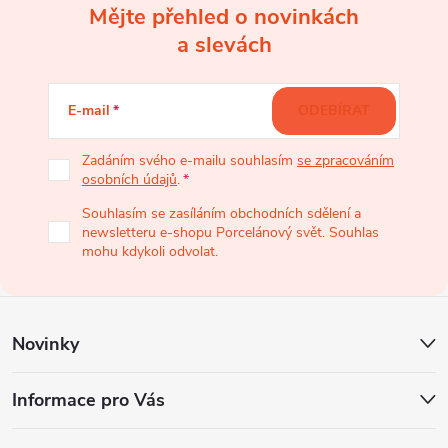
Mějte přehled o novinkách
Z
a slevách
á
E-mail
ODEBÍRAT
p
Zadáním svého e-mailu souhlasím
se zpracováním
osobních údajů
.
a
Souhlasím se zasíláním obchodních sdělení a
newsletteru e-shopu Porcelánový svět. Souhlas
t
mohu kdykoli odvolat.
í
Novinky
Informace pro Vás