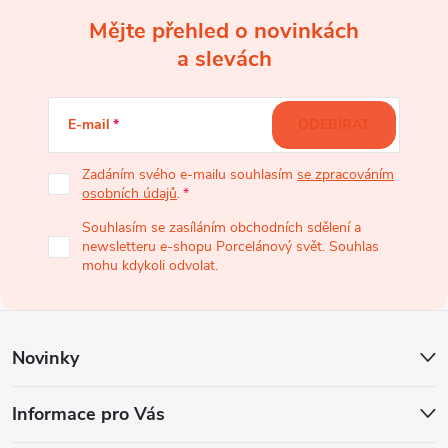
Mějte přehled o novinkách
Z
a slevách
á
E-mail
ODEBÍRAT
p
Zadáním svého e-mailu souhlasím
se zpracováním
osobních údajů
.
a
Souhlasím se zasíláním obchodních sdělení a
newsletteru e-shopu Porcelánový svět. Souhlas
t
mohu kdykoli odvolat.
í
Novinky
Informace pro Vás