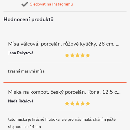
Sledovat na Instagramu
Hodnocení produktů
Mísa válcová, porcelán, růžové kytičky, 26 cm, G. Benedikt
Jana Rakytová
krásná masivní mísa
Miska na kompot, český porcelán, Rona, 12,5 cm, bílý, G. Benedikt
Naďa Říčařová
tato miska je krásně hluboká, ale pro nás malá, sháním ještě
stejnou, ale 14 cm