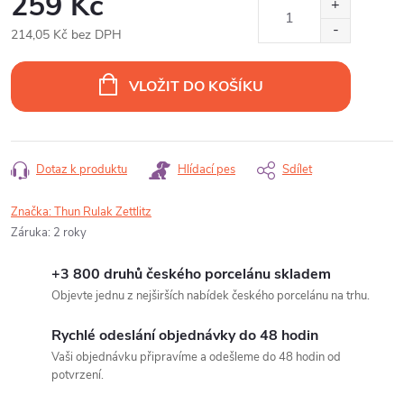
259 Kč
214,05 Kč bez DPH
Měrná
cena:
VLOŽIT DO KOŠÍKU
Dotaz k produktu
Hlídací pes
Sdílet
Značka:
Thun Rulak Zettlitz
Záruka
:
2 roky
+3 800 druhů českého porcelánu skladem
Objevte jednu z nejširších nabídek českého porcelánu na trhu.
Rychlé odeslání objednávky do 48 hodin
Vaši objednávku připravíme a odešleme do 48 hodin od
potvrzení.