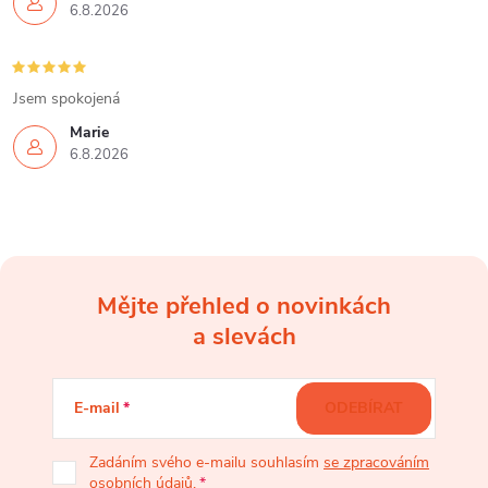
6.8.2026
Jsem spokojená
Marie
6.8.2026
Mějte přehled o novinkách
Z
a slevách
á
E-mail
ODEBÍRAT
p
Zadáním svého e-mailu souhlasím
se zpracováním
osobních údajů
.