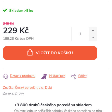
Skladem
>8 ks
249 Kč
229 Kč
189,26 Kč bez DPH
Měrná
cena:
VLOŽIT DO KOŠÍKU
Dotaz k produktu
Hlídací pes
Sdílet
Značka:
Český porcelán, a.s., Dubí
Záruka
:
2 roky
+3 800 druhů českého porcelánu skladem
Objevte jednu z nejširších nabídek českého porcelánu na trhu.