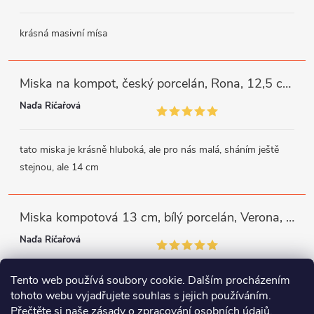
krásná masivní mísa
Miska na kompot, český porcelán, Rona, 12,5 cm, bílý, G. Benedikt
Naďa Říčařová
tato miska je krásně hluboká, ale pro nás malá, sháním ještě
stejnou, ale 14 cm
Miska kompotová 13 cm, bílý porcelán, Verona, G. Benedikt
Naďa Říčařová
Tento web používá soubory cookie. Dalším procházením
miska je trochu mělká, ale využiji
tohoto webu vyjadřujete souhlas s jejich používáním.
Přečtěte si naše
zásady o zpracování osobních údajů
.