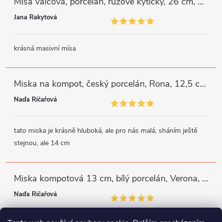
Mísa válcová, porcelán, růžové kytičky, 26 cm, G. Benedikt
Jana Rakytová
krásná masivní mísa
Miska na kompot, český porcelán, Rona, 12,5 cm, bílý, G. Benedikt
Naďa Říčařová
tato miska je krásně hluboká, ale pro nás malá, sháním ještě
stejnou, ale 14 cm
Miska kompotová 13 cm, bílý porcelán, Verona, G. Benedikt
Naďa Říčařová