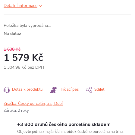
Detailní informace
Položka byla vyprodána…
Na dotaz
1 638 Kč
1 579 Kč
1 304,96 Kč bez DPH
Měrná
cena:
Dotaz k produktu
Hlídací pes
Sdílet
Značka:
Český porcelán, a.s., Dubí
Záruka
:
2 roky
+3 800 druhů českého porcelánu skladem
Objevte jednu z nejširších nabídek českého porcelánu na trhu.