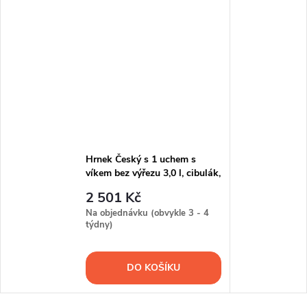
Hrnek Český s 1 uchem s
víkem bez výřezu 3,0 l, cibulák,
Český porcelán
2 501 Kč
Na objednávku (obvykle 3 - 4
týdny)
DO KOŠÍKU