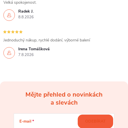
Velká spokojenost.
Radek J.
8.8.2026
Jednoduchý nákup, rychlé dodání, výborné balení
Irena Tomášková
7.8.2026
Mějte přehled o novinkách
Z
a slevách
á
E-mail
ODEBÍRAT