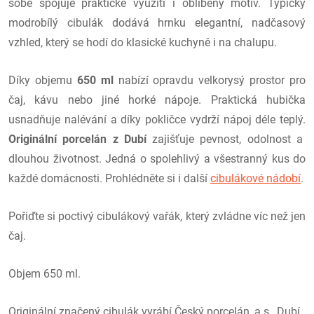
sobě spojuje praktické využití i oblíbený motiv. Typický
modrobílý cibulák dodává hrnku elegantní, nadčasový
vzhled, který se hodí do klasické kuchyně i na chalupu.
Díky objemu
650 ml
nabízí opravdu velkorysý prostor pro
čaj, kávu nebo jiné horké nápoje. Praktická hubička
usnadňuje nalévání a díky pokličce vydrží nápoj déle teplý.
Originální porcelán z Dubí
zajišťuje pevnost, odolnost a
dlouhou životnost. Jedná o spolehlivý a všestranný kus do
každé domácnosti. Prohlédněte si i další
cibulákové nádobí
.
Pořiďte si poctivý cibulákový vařák, který zvládne víc než jen
čaj.
Objem 650 ml.
Originální značený cibulák vyrábí Český porcelán, a.s., Dubí.