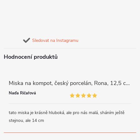
Sledovat na Instagramu
Hodnocení produktů
Miska na kompot, český porcelán, Rona, 12,5 cm, bílý, G. Benedikt
Naďa Říčařová
tato miska je krásně hluboká, ale pro nás malá, sháním ještě
stejnou, ale 14 cm