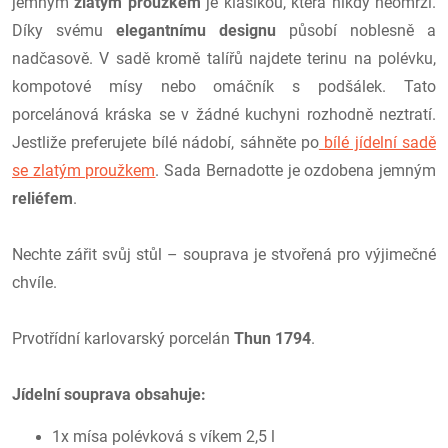
jemným
zlatým proužkem
je klasikou, která nikdy neomrzí.
Díky svému
elegantnímu designu
působí noblesně a
nadčasově. V sadě kromě talířů najdete terinu na polévku,
kompotové mísy nebo omáčník s podšálek. Tato
porcelánová kráska se v žádné kuchyni rozhodně neztratí.
Jestliže preferujete bílé nádobí, sáhněte po
bílé jídelní sadě
se zlatým proužkem
. Sada Bernadotte je ozdobena jemným
reliéfem
.
Nechte zářit svůj stůl – souprava je stvořená pro výjimečné
chvíle.
Prvotřídní karlovarský porcelán
Thun 1794
.
Jídelní souprava obsahuje:
1x mísa polévková s víkem 2,5 l