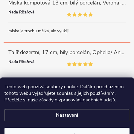
Miska kompotová 13 cm, bílý porcelán, Verona, G. Benedikt
Naďa Říčařová
miska je trochu mělká, ale využiji
Talíř dezertní, 17 cm, bílý porcelán, Ophelia/ Angelina, Thun Rulak Zettlitz
Naďa Říčařová
moc se mi líbí zdobný okraj, mám podobné a potřebovala jsem
Tento web používá soubory cookie. Dalším procházením
doplnit
tohoto webu vyjadřujete souhlas s jejich používáním.
Přečtěte si naše
zásady o zpracování osobních údajů
.
Instagram
Facebook
WhatsApp
Nastavení
Copyright 2026
Porcelánový svět
. Všechna práva vyhrazena.