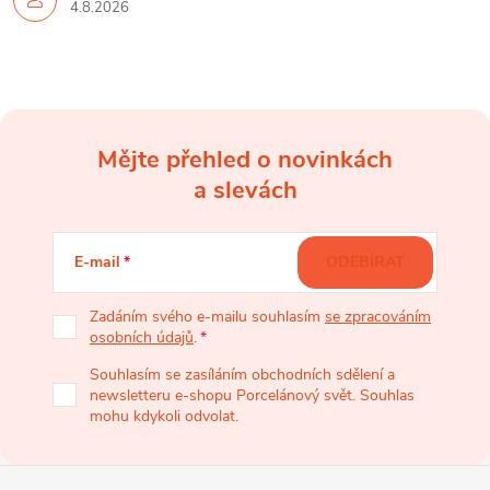
4.8.2026
Mějte přehled o novinkách
Z
a slevách
á
E-mail
ODEBÍRAT
p
Zadáním svého e-mailu souhlasím
se zpracováním
osobních údajů
.
a
Souhlasím se zasíláním obchodních sdělení a
newsletteru e-shopu Porcelánový svět. Souhlas
t
mohu kdykoli odvolat.
í