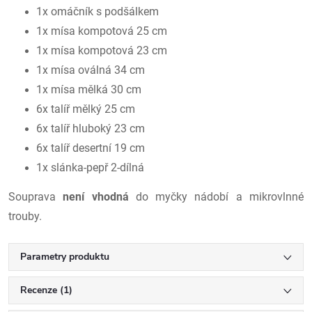
1x omáčník s podšálkem
1x mísa kompotová 25 cm
1x mísa kompotová 23 cm
1x mísa oválná 34 cm
1x mísa mělká 30 cm
6x talíř mělký 25 cm
6x talíř hluboký 23 cm
6x talíř desertní 19 cm
1x slánka-pepř 2-dílná
Souprava
není vhodná
do myčky nádobí a mikrovlnné
trouby.
Parametry produktu
Recenze (1)