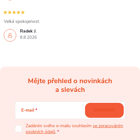
Velká spokojenost.
Radek J.
8.8.2026
Mějte přehled o novinkách
Z
a slevách
á
E-mail
ODEBÍRAT
p
Zadáním svého e-mailu souhlasím
se zpracováním
osobních údajů
.
a