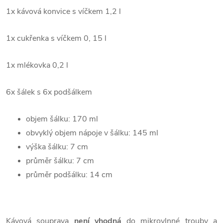
1x kávová konvice s víčkem 1,2 l
1x cukřenka s víčkem 0, 15 l
1x mlékovka 0,2 l
6x šálek s 6x podšálkem
objem šálku: 170 ml
obvyklý objem nápoje v šálku: 145 ml
výška šálku: 7 cm
průměr šálku: 7 cm
průměr podšálku: 14 cm
Kávová souprava
není vhodná
do mikrovlnné trouby a