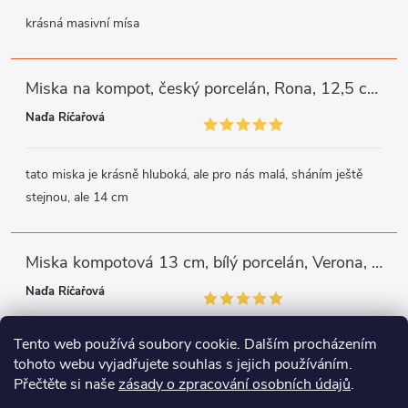
krásná masivní mísa
Miska na kompot, český porcelán, Rona, 12,5 cm, bílý, G. Benedikt
Naďa Říčařová
tato miska je krásně hluboká, ale pro nás malá, sháním ještě
stejnou, ale 14 cm
Miska kompotová 13 cm, bílý porcelán, Verona, G. Benedikt
Naďa Říčařová
Tento web používá soubory cookie. Dalším procházením
miska je trochu mělká, ale využiji
tohoto webu vyjadřujete souhlas s jejich používáním.
Přečtěte si naše
zásady o zpracování osobních údajů
.
Instagram
Facebook
WhatsApp