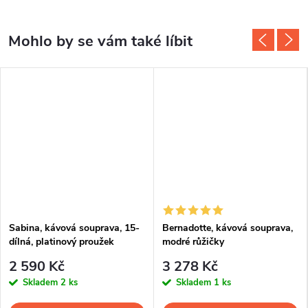
Sabina, kávová souprava, 15-
Bernadotte, kávová souprava,
dílná, platinový proužek
modré růžičky
2 590 Kč
3 278 Kč
Skladem
2 ks
Skladem
1 ks