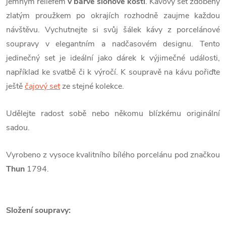
jemným reliéfem
v barvě slonové kosti
. Kávový set zdobený
zlatým proužkem po okrajích rozhodně zaujme každou
návštěvu. Vychutnejte si svůj šálek kávy z porcelánové
soupravy v elegantním a nadčasovém designu. Tento
jedinečný set je ideální jako dárek k výjimečné události,
například ke svatbě či k výročí. K soupravě na kávu pořiďte
ještě
čajový set
ze stejné kolekce.
Udělejte radost sobě nebo někomu blízkému originální
sadou.
Vyrobeno z vysoce kvalitního bílého porcelánu pod značkou
Thun
1794.
Složení soupravy: