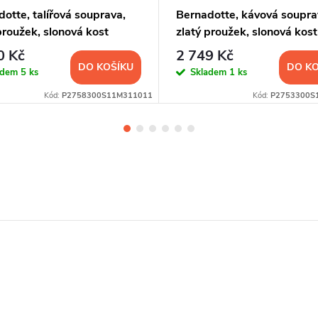
otte, talířová souprava,
Bernadotte, kávová soupra
proužek, slonová kost
zlatý proužek, slonová kost
0 Kč
2 749 Kč
DO KOŠÍKU
DO KO
adem
5 ks
Skladem
1 ks
Kód:
P2758300S11M311011
Kód:
P2753300S