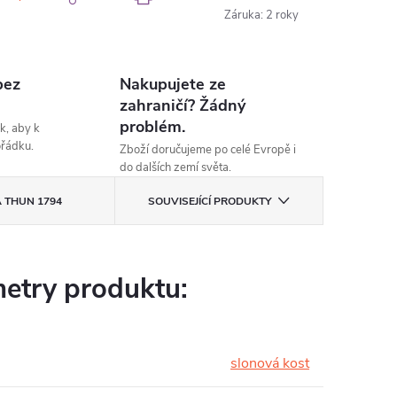
Záruka
:
2 roky
bez
Nakupujete ze
zahraničí? Žádný
problém.
k, aby k
ořádku.
Zboží doručujeme po celé Evropě i
do dalších zemí světa.
A
THUN 1794
SOUVISEJÍCÍ PRODUKTY
etry produktu:
slonová kost