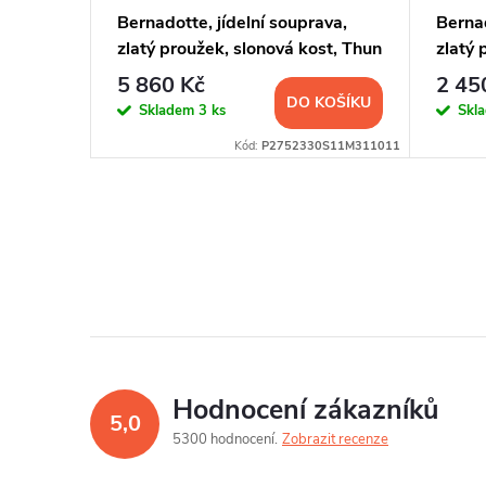
álky,
Bernadotte, jídelní souprava,
Bernad
á linka,
zlatý proužek, slonová kost, Thun
zlatý 
5 860 Kč
2 45
KOŠÍKU
DO KOŠÍKU
Skladem
3 ks
Skl
2S11M311011
Kód:
P2752330S11M311011
Hodnocení zákazníků
5,0
5300 hodnocení
Zobrazit recenze