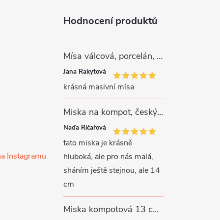
Hodnocení produktů
Mísa válcová, porcelán, růžové kytičky, 26 cm, G. Benedikt
Jana Rakytová
krásná masivní mísa
Miska na kompot, český porcelán, Rona, 12,5 cm, bílý, G. Benedikt
Naďa Říčařová
tato miska je krásně
na Instagramu
hluboká, ale pro nás malá,
sháním ještě stejnou, ale 14
cm
Miska kompotová 13 cm, bílý porcelán, Verona, G. Benedikt