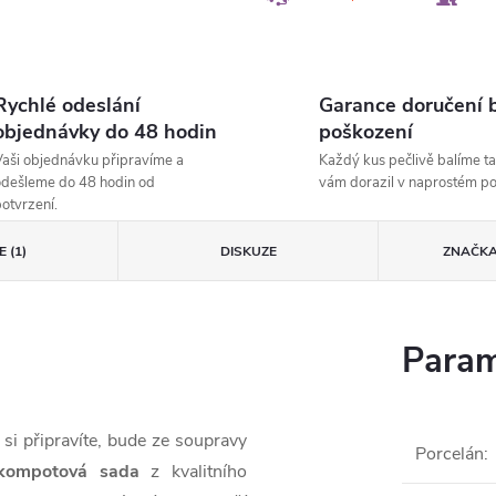
Rychlé odeslání
Garance doručení 
objednávky do 48 hodin
poškození
aši objednávku připravíme a
Každý kus pečlivě balíme ta
dešleme do 48 hodin od
vám dorazil v naprostém p
otvrzení.
 (1)
DISKUZE
ZNAČK
Param
 si připravíte, bude ze soupravy
Porcelán
:
kompotová sada
z kvalitního