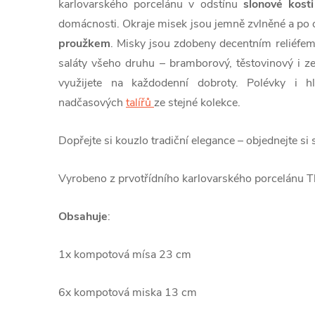
karlovarského porcelánu v odstínu
slonové kosti
domácnosti.
Okraje misek jsou jemně zvlněné a p
proužkem
. Misky jsou zdobeny decentním reliéfe
saláty všeho druhu – bramborový, těstovinový i z
využijete na každodenní dobroty. Polévky i h
nadčasových
talířů
ze stejné kolekce.
Dopřejte si kouzlo tradiční elegance – objednejte si
Vyrobeno z prvotřídního karlovarského porcelánu 
Obsahuje
:
1x kompotová mísa 23 cm
6x kompotová miska 13 cm