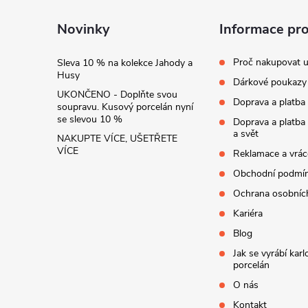
t
Novinky
Informace pr
í
Proč nakupovat u
Sleva 10 % na kolekce Jahody a
Husy
Dárkové poukazy
UKONČENO - Doplňte svou
Doprava a platba
soupravu. Kusový porcelán nyní
se slevou 10 %
Doprava a platba
a svět
NAKUPTE VÍCE, UŠETŘETE
VÍCE
Reklamace a vrác
Obchodní podmí
Ochrana osobníc
Kariéra
Blog
Jak se vyrábí kar
porcelán
O nás
Kontakt