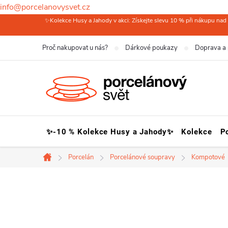
info@porcelanovysvet.cz
Přejít
✨Kolekce Husy a Jahody v akci: Získejte slevu 10 % při nákupu nad 
na
Proč nakupovat u nás?
Dárkové poukazy
Doprava a 
obsah
✨-10 % Kolekce Husy a Jahody✨
Kolekce
P
Porcelán
Porcelánové soupravy
Kompotové
Domů