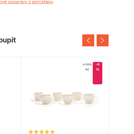
vé soupravy z porcelánu
oupit
1 553
–6
Kč
%