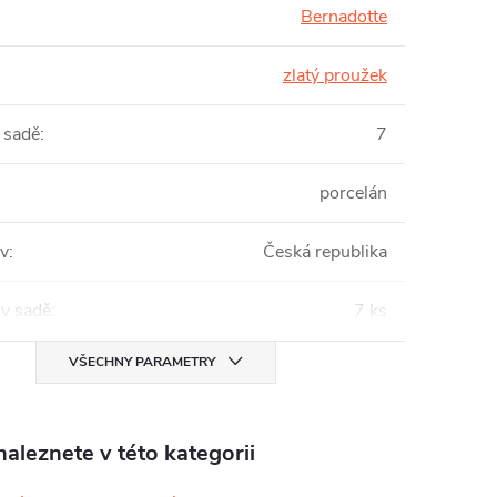
Bernadotte
zlatý proužek
 sadě
:
7
porcelán
v
:
Česká republika
 v sadě
:
7 ks
VŠECHNY PARAMETRY
aleznete v této kategorii