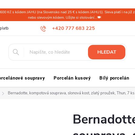
600 Kč s kódem JAHU (na Slovensko nad 25 € s kódem JAHU1). Sleva platí i na již zl
nebo slevovým kódem. Užijte si stolování...🍽️
+420 777 683 225
platba ČR
Doprava a platba Slovensko a svět
Reklamace a vrácení
HLEDAT
orcelánové soupravy
Porcelán kusový
Bílý porcelán
Bernadotte, kompotová souprava, slonová kost, zlatý proužek, Thun, 7 ks
Bernadott