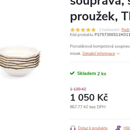
souprava, 
proužek, T
1 hodnocení
Podr
Kód produktu:
P2757300S11M31
Porcelánová kompotová souprava 
misek.
Detailní informace
Skladem
2 ks
1 139 Kč
1 050 Kč
867,77 Kč bez DPH
Měrná
cena:
Dotaz k produktu
Hlí