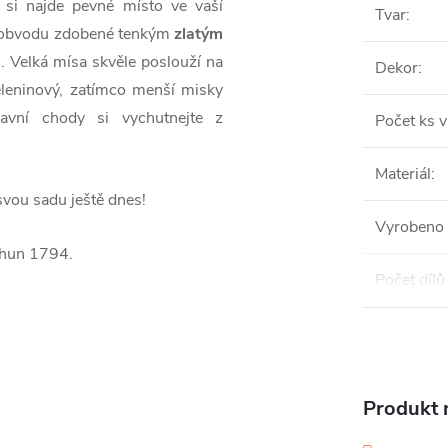
si najde pevné místo ve vaší
Tvar
:
o obvodu zdobené tenkým
zlatým
m.
Velká mísa skvěle poslouží na
Dekor
:
eleninový, zatímco menší misky
lavní chody si vychutnejte z
Počet ks v
Materiál
:
 svou sadu ještě dnes!
Vyrobeno 
Thun 1794.
Počet dílů
Produkt n