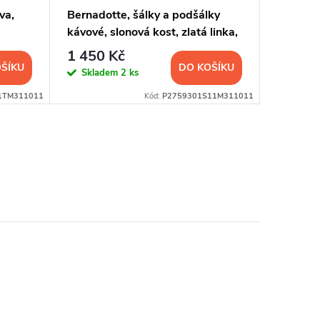
va,
Bernadotte, šálky a podšálky
Bernado
kávové, slonová kost, zlatá linka,
zlatý pr
Thun, 6 ks
1 450 Kč
2 979
ŠÍKU
DO KOŠÍKU
Skladem
2 ks
Sklad
1TM311011
Kód:
P2759301S11M311011