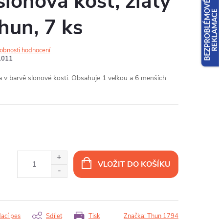
slonová kost, zlatý
hun, 7 ks
obnosti hodnocení
1011
v barvě slonové kosti. Obsahuje 1 velkou a 6 menších
VLOŽIT DO KOŠÍKU
dací pes
Sdílet
Tisk
Značka:
Thun 1794