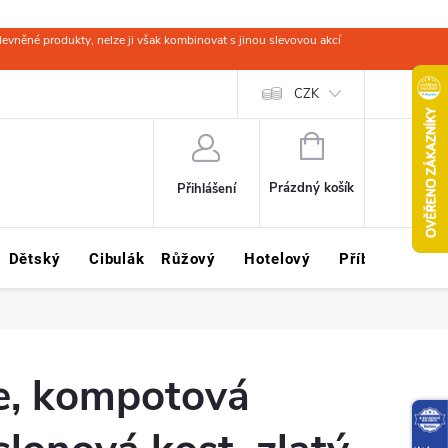
evněné produkty, nelze ji však kombinovat s jinou slevovou akcí
 zboží
Obchodní podmínky
Ochrana osobních údajů
CZK
Kariéra
NÁKUPNÍ
KOŠÍK
Prázdný košík
Přihlášení
Dětský
Cibulák
Růžový
Hotelový
Příbory
Sklo
e, kompotová