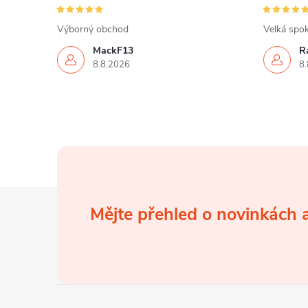
Výborný obchod
Velká spok
MackF13
Ra
8.8.2026
8.
Z
Mějte přehled o novinkách
á
p
a