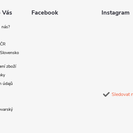
o Vás
Facebook
Instagram
 nás?
 ČR
 Slovensko
ení zboží
nky
h údajů
Sledovat 
lovarský