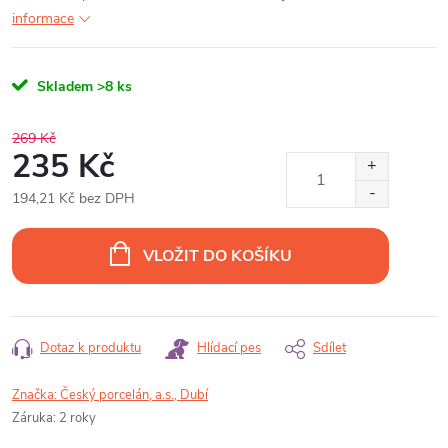
informace
Skladem
>8 ks
269 Kč
235 Kč
194,21 Kč bez DPH
Měrná
cena:
VLOŽIT DO KOŠÍKU
Dotaz k produktu
Hlídací pes
Sdílet
Značka:
Český porcelán, a.s., Dubí
Záruka
:
2 roky