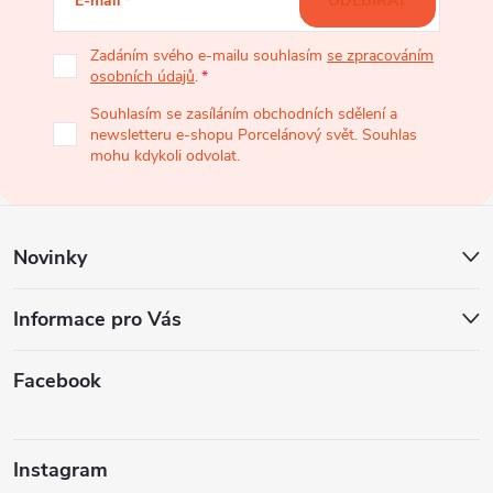
E-mail
ODEBÍRAT
p
Zadáním svého e-mailu souhlasím
se zpracováním
osobních údajů
.
a
Souhlasím se zasíláním obchodních sdělení a
newsletteru e-shopu Porcelánový svět. Souhlas
t
mohu kdykoli odvolat.
í
Novinky
Informace pro Vás
Facebook
Instagram