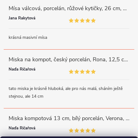
Mísa válcová, porcelán, růžové kytičky, 26 cm, G. Benedikt
Jana Rakytová
krásná masivní mísa
Miska na kompot, český porcelán, Rona, 12,5 cm, bílý, G. Benedikt
Naďa Říčařová
tato miska je krásně hluboká, ale pro nás malá, sháním ještě
stejnou, ale 14 cm
Miska kompotová 13 cm, bílý porcelán, Verona, G. Benedikt
Naďa Říčařová