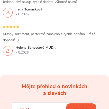
Jednoduchý nákup, rychlé dodání, výborné balení
Irena Tomášková
7.8.2026
Krasný sortiment, perfektně zabaleno a rychle dodáno, určitě
doporučuji
Helena Šanovcová MUDr.
7.8.2026
Mějte přehled o novinkách
Z
a slevách
á