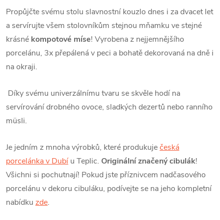
Propůjčte svému stolu slavnostní kouzlo dnes i za dvacet let
a servírujte všem stolovníkům stejnou mňamku ve stejné
krásné
kompotové míse
! Vyrobena z nejjemnějšího
porcelánu, 3x přepálená v peci a bohatě dekorovaná na dně i
na okraji.
Díky svému univerzálnímu tvaru se skvěle hodí na
servírování drobného ovoce, sladkých dezertů nebo ranního
müsli.
Je jedním z mnoha výrobků, které produkuje
česká
porcelánka v Dubí
u Teplic.
Originální značený cibulák
!
Všichni si pochutnají! Pokud jste příznivcem nadčasového
porcelánu v dekoru cibuláku, podívejte se na jeho kompletní
nabídku
zde
.