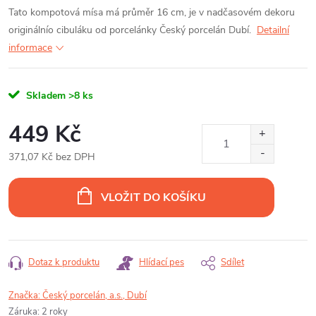
Tato kompotová mísa má průměr 16 cm, je v nadčasovém dekoru
originálnío cibuláku od porcelánky Český porcelán Dubí.
Detailní
informace
Skladem
>8 ks
449 Kč
371,07 Kč bez DPH
Měrná
cena:
VLOŽIT DO KOŠÍKU
Dotaz k produktu
Hlídací pes
Sdílet
Značka:
Český porcelán, a.s., Dubí
Záruka
:
2 roky