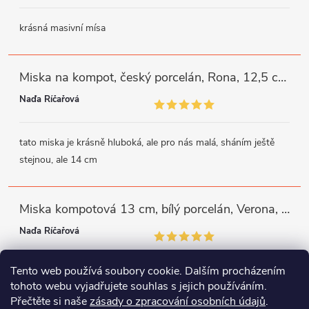
krásná masivní mísa
Miska na kompot, český porcelán, Rona, 12,5 cm, bílý, G. Benedikt
Naďa Říčařová
tato miska je krásně hluboká, ale pro nás malá, sháním ještě
stejnou, ale 14 cm
Miska kompotová 13 cm, bílý porcelán, Verona, G. Benedikt
Naďa Říčařová
Tento web používá soubory cookie. Dalším procházením
miska je trochu mělká, ale využiji
tohoto webu vyjadřujete souhlas s jejich používáním.
Přečtěte si naše
zásady o zpracování osobních údajů
.