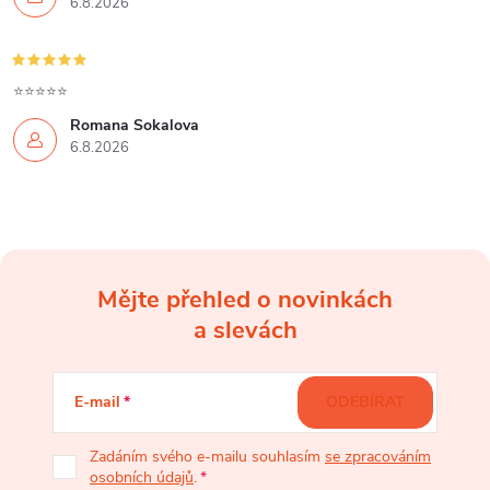
6.8.2026
⭐⭐⭐⭐⭐
Romana Sokalova
6.8.2026
Mějte přehled o novinkách
Z
a slevách
á
E-mail
ODEBÍRAT
p
Zadáním svého e-mailu souhlasím
se zpracováním
osobních údajů
.