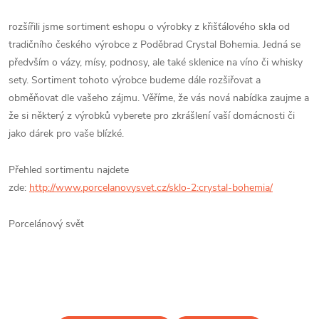
rozšířili jsme sortiment eshopu o výrobky z křišťálového skla od
tradičního českého výrobce z Poděbrad Crystal Bohemia. Jedná se
předvším o vázy, mísy, podnosy, ale také sklenice na víno či whisky
sety. Sortiment tohoto výrobce budeme dále rozšiřovat a
obměňovat dle vašeho zájmu. Věříme, že vás nová nabídka zaujme a
že si některý z výrobků vyberete pro zkrášlení vaší domácnosti či
jako dárek pro vaše blízké.
Přehled sortimentu najdete
zde:
http://www.porcelanovysvet.cz/sklo-2:crystal-bohemia/
Porcelánový svět