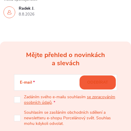
Radek J.
8.8.2026
Mějte přehled o novinkách
Z
a slevách
á
E-mail
ODEBÍRAT
p
Zadáním svého e-mailu souhlasím
se zpracováním
osobních údajů
.
a
Souhlasím se zasíláním obchodních sdělení a
newsletteru e-shopu Porcelánový svět. Souhlas
t
mohu kdykoli odvolat.