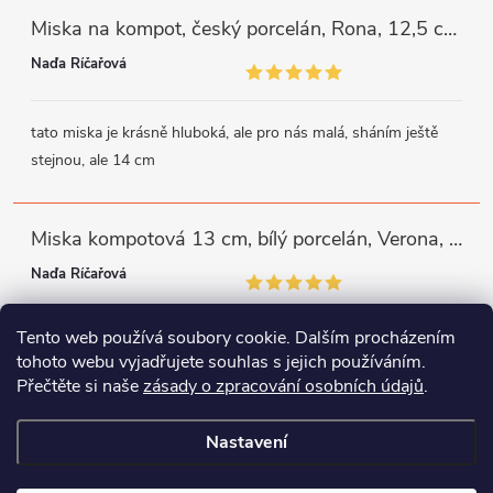
Miska na kompot, český porcelán, Rona, 12,5 cm, bílý, G. Benedikt
Naďa Říčařová
tato miska je krásně hluboká, ale pro nás malá, sháním ještě
stejnou, ale 14 cm
Miska kompotová 13 cm, bílý porcelán, Verona, G. Benedikt
Naďa Říčařová
Tento web používá soubory cookie. Dalším procházením
miska je trochu mělká, ale využiji
tohoto webu vyjadřujete souhlas s jejich používáním.
Přečtěte si naše
zásady o zpracování osobních údajů
.
Instagram
Facebook
WhatsApp
Nastavení
Copyright 2026
Porcelánový svět
. Všechna práva vyhrazena.