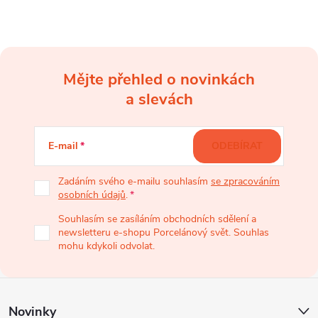
Mějte přehled o novinkách
Z
a slevách
á
E-mail
ODEBÍRAT
p
Zadáním svého e-mailu souhlasím
se zpracováním
osobních údajů
.
a
Souhlasím se zasíláním obchodních sdělení a
newsletteru e-shopu Porcelánový svět. Souhlas
t
mohu kdykoli odvolat.
í
Novinky