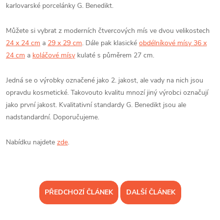
karlovarské porcelánky G. Benedikt.
Můžete si vybrat z moderních čtvercových mís ve dvou velikostech
24 x 24 cm
a
29 x 29 cm
. Dále pak klasické
obdélníkové mísy 36 x
24 cm
a
koláčové mísy
kulaté s půměrem 27 cm.
Jedná se o výrobky označené jako 2. jakost, ale vady na nich jsou
opravdu kosmetické. Takovouto kvalitu mnozí jiný výrobci označují
jako první jakost. Kvalitativní standardy G. Benedikt jsou ale
nadstandardní. Doporučujeme.
Nabídku najdete
zde
.
PŘEDCHOZÍ ČLÁNEK
DALŠÍ ČLÁNEK