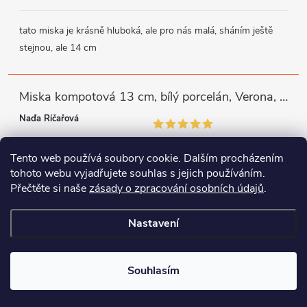
tato miska je krásně hluboká, ale pro nás malá, sháním ještě
stejnou, ale 14 cm
Miska kompotová 13 cm, bílý porcelán, Verona, G. Benedikt
Naďa Říčařová
Tento web používá soubory cookie. Dalším procházením
miska je trochu mělká, ale využiji
tohoto webu vyjadřujete souhlas s jejich používáním.
Přečtěte si naše
zásady o zpracování osobních údajů
.
Instagram
Facebook
WhatsApp
Nastavení
Copyright 2026
Porcelánový svět
. Všechna práva vyhrazena.
Souhlasím
Vytvořil Shoptet