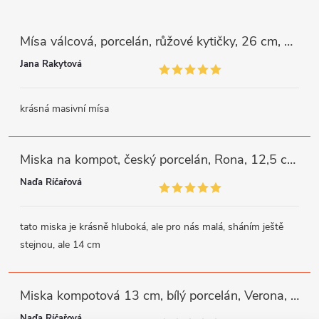
Mísa válcová, porcelán, růžové kytičky, 26 cm, G. Benedikt
Jana Rakytová
krásná masivní mísa
Miska na kompot, český porcelán, Rona, 12,5 cm, bílý, G. Benedikt
Naďa Říčařová
tato miska je krásně hluboká, ale pro nás malá, sháním ještě
stejnou, ale 14 cm
Miska kompotová 13 cm, bílý porcelán, Verona, G. Benedikt
Naďa Říčařová