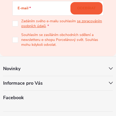
á
E-mail
ODEBÍRAT
p
Zadáním svého e-mailu souhlasím
se zpracováním
osobních údajů
.
a
Souhlasím se zasíláním obchodních sdělení a
newsletteru e-shopu Porcelánový svět. Souhlas
t
mohu kdykoli odvolat.
í
Novinky
Informace pro Vás
Facebook