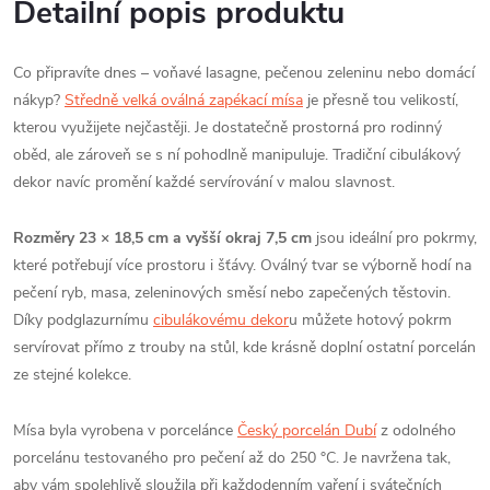
Detailní popis produktu
Co připravíte dnes – voňavé lasagne, pečenou zeleninu nebo domácí
nákyp?
Středně velká oválná zapékací mísa
je přesně tou velikostí,
kterou využijete nejčastěji. Je dostatečně prostorná pro rodinný
oběd, ale zároveň se s ní pohodlně manipuluje. Tradiční cibulákový
dekor navíc promění každé servírování v malou slavnost.
Rozměry 23 × 18,5 cm a vyšší okraj 7,5 cm
jsou ideální pro pokrmy,
které potřebují více prostoru i šťávy. Oválný tvar se výborně hodí na
pečení ryb, masa, zeleninových směsí nebo zapečených těstovin.
Díky podglazurnímu
cibulákovému dekor
u můžete hotový pokrm
servírovat přímo z trouby na stůl, kde krásně doplní ostatní porcelán
ze stejné kolekce.
Mísa byla vyrobena v porcelánce
Český porcelán Dubí
z odolného
porcelánu testovaného pro pečení až do 250 °C. Je navržena tak,
aby vám spolehlivě sloužila při každodenním vaření i svátečních