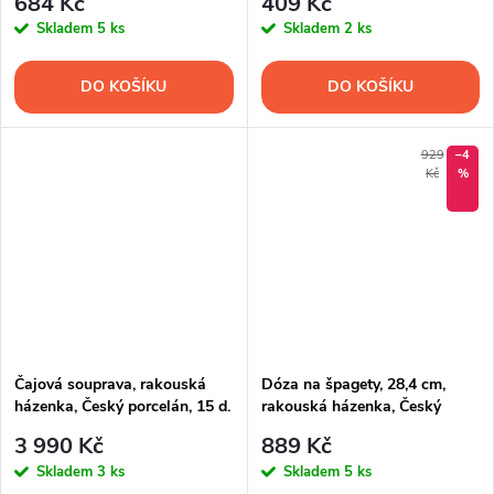
684 Kč
409 Kč
Skladem
5 ks
Skladem
2 ks
DO KOŠÍKU
DO KOŠÍKU
929
–4
Kč
%
Čajová souprava, rakouská
Dóza na špagety, 28,4 cm,
házenka, Český porcelán, 15 d.
rakouská házenka, Český
porcelán
3 990 Kč
889 Kč
Skladem
3 ks
Skladem
5 ks