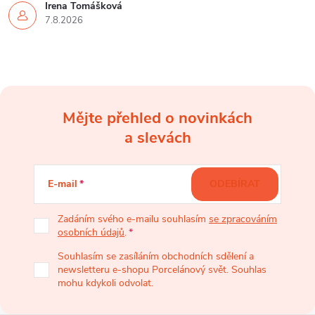
Irena Tomášková
p
7.8.2026
i
s
u
Mějte přehled o novinkách
Z
a slevách
á
E-mail
ODEBÍRAT
p
Zadáním svého e-mailu souhlasím
se zpracováním
osobních údajů
.
a
Souhlasím se zasíláním obchodních sdělení a
newsletteru e-shopu Porcelánový svět. Souhlas
t
mohu kdykoli odvolat.