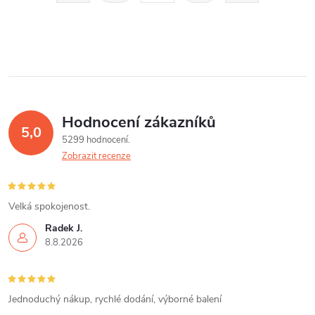
á
r
d
á
a
n
k
c
o
í
v
Hodnocení zákazníků
5,0
á
p
5299 hodnocení
n
Zobrazit recenze
r
í
v
Velká spokojenost.
k
Radek J.
8.8.2026
y
v
Jednoduchý nákup, rychlé dodání, výborné balení
ý