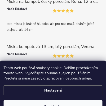
Miska na kompot, český porcelán, Rona, 12,5 cm, bílý, G. Benedikt
Naďa Říčařová
tato miska je krásně hluboká, ale pro nás malá, sháním ještě
stejnou, ale 14 cm
Miska kompotová 13 cm, bílý porcelán, Verona, G. Benedikt
Naďa Říčařová
Tento web používá soubory cookie. Dalším procházením
miska je trochu mělká, ale využiji
tohoto webu vyjadřujete souhlas s jejich používáním.
Přečtěte si naše
zásady o zpracování osobních údajů
.
Instagram
Facebook
WhatsApp
Nastavení
Copyright 2026
Porcelánový svět
. Všechna práva vyhrazena.