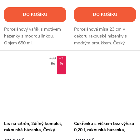
DO KOŠÍKU
DO KOŠÍKU
Porcelánový vařák s motivem
Porcelánová mísa 23 cm v
házenky s modrou linkou.
dekoru rakouské házenky s
Objem 650 ml.
modrým proužkem. Český
porcelán Dubí vhodný na
kompoty, ovoce, saláty i
709
–3
dezerty.
Kč
%
Lis na citrón, 2dílný komplet,
Cukřenka s víčkem bez výřezu
rakouská házenka, Český
0,20 l, rakouská házenka,
porcelán
Český porcelán