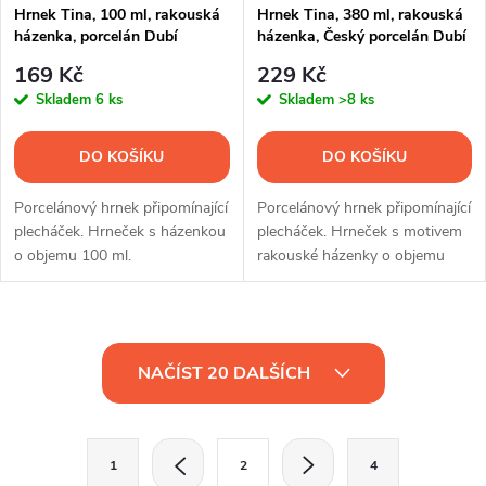
Hrnek Tina, 100 ml, rakouská
Hrnek Tina, 380 ml, rakouská
házenka, porcelán Dubí
házenka, Český porcelán Dubí
169 Kč
229 Kč
Skladem
6 ks
Skladem
>8 ks
DO KOŠÍKU
DO KOŠÍKU
Porcelánový hrnek připomínající
Porcelánový hrnek připomínající
plecháček. Hrneček s házenkou
plecháček. Hrneček s motivem
o objemu 100 ml.
rakouské házenky o objemu
380 ml.
O
NAČÍST 20 DALŠÍCH
v
l
S
1
2
4
t