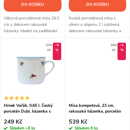
o
o
DO KOŠÍKU
DO KOŠÍKU
d
d
Válcová porcelánová mísa 26,5
Kulatá porcelánová mísa s
u
cm s dekorem rakouské
víkem o objemu 2 l zdobená
házenky. Ideální na zadělávání
dekorem rakouské házenky a
u
těsta, saláty i servírování
modrým proužkem. Český
k
pokrmů.
porcelán z Dubí pro servírování
k
274
–9
565
–4
polévek i zeleninových příloh.
Kč
%
Kč
%
t
t
ů
ů
Hrnek Vařák, 0,65 l, Český
Mísa kompotová, 23 cm,
porcelán Dubí, házenka s
rakouská házenka, porcelán
modrou linkou
Dubí
249 Kč
539 Kč
Skladem
>8 ks
Skladem
8 ks