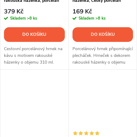
rakouská házenka, porcelán
házenka, Český porcelán
Dubí
379 Kč
169 Kč
Skladem
>8 ks
Skladem
>8 ks
DO KOŠÍKU
DO KOŠÍKU
Cestovní porcelánový hrnek na
Porcelánový hrnek připomínající
kávu s motivem rakouské
plecháček. Hrneček s dekorem
házenky o objemu 310 ml.
rakouské házenky o objemu
250 ml.