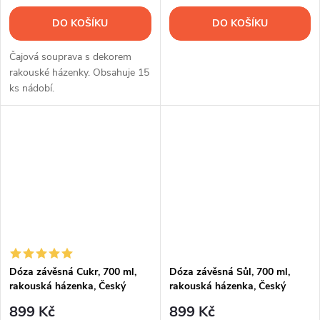
DO KOŠÍKU
DO KOŠÍKU
Čajová souprava s dekorem
rakouské házenky. Obsahuje 15
ks nádobí.
Dóza závěsná Cukr, 700 ml,
Dóza závěsná Sůl, 700 ml,
rakouská házenka, Český
rakouská házenka, Český
porcelán
porcelán
899 Kč
899 Kč