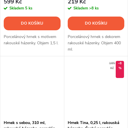
599 Kč
219 Kč
Skladem
5 ks
Skladem
>8 ks
DO KOŠÍKU
DO KOŠÍKU
Porcelánový hrnek s motivem
Porcelánový hrnek s dekorem
rakouské házenky. Objem 1,5 l.
rakouské házenky. Objem 400
ml.
185
–8
Kč
%
Hrnek s sebou, 310 ml,
Hrnek Tina, 0,25 l, rakouská