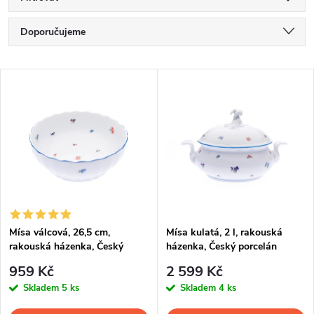
Ř
Doporučujeme
a
Nejlevnější
V
Nejdražší
z
ý
Nejprodávanější
e
p
Abecedně
n
i
í
s
p
Mísa válcová, 26,5 cm,
Mísa kulatá, 2 l, rakouská
rakouská házenka, Český
házenka, Český porcelán
p
porcelán
r
959 Kč
2 599 Kč
r
Skladem
5 ks
Skladem
4 ks