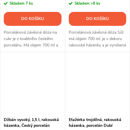
Skladem
7 ks
Skladem
>8 ks
DO KOŠÍKU
DO KOŠÍKU
Porcelánová závěsná dóza na
Porcelánová závěsná dóza Sůl
cukr je z kvalitního českého
má objem 700 ml, je v dekoru
porcelánu. Má objem 700 ml a
rakouské házenky a je vyrobená
je v dekoru rakouské házenky.
z kvalitního českého porcelánu.
Džbán vysoký, 1,5 l, rakouská
Etažérka trojdílná, rakouská
házenka, Český porcelán
házenka, porcelán Dubí